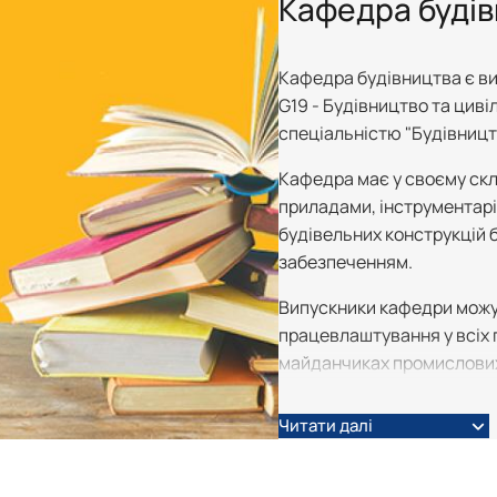
Кафедра буді
ного функціонального призна…
Кафедра будівництва є вип
тацією будівель
G19 - Будівництво та цивіл
спеціальністю "Будівництв
оруди
Кафедра має у своєму скл
приладами, інструментарі
будівельних конструкцій 
забезпеченням.
Випускники кафедри можу
працевлаштування у всіх 
майданчиках промислових,
та споруд та їхніх підроз
будівельного профілю; у в
Читати далі
організаціях – наприклад,
громадських будівлях, що 