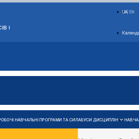
UA
EN
ІВ І
Depart
Календ
РОБОЧІ НАВЧАЛЬНІ ПРОГРАМИ ТА СИЛАБУСИ ДИСЦИПЛІН
НАВЧА
х конструкцій
ь та споруд