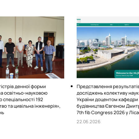
фірмах, які займаються т
менеджерами з продажу бу
майбутніми фахівцями прот
матеріалів. В останні ро
Майбутні фахівці мають м
підвищує шанси отриманн
у галузі будівництва.
гістрів денної форми
Представлення результаті
за освітньо-науковою
досліджень колективу науко
 спеціальності 192
України доцентом кафедри
во та цивільна інженерія»,
будівництва Євгеном Дмит
нь
7th fib Congress 2026 у Ліс
6
22.06.2026