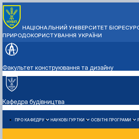
НАЦІОНАЛЬНИЙ УНІВЕРСИТЕТ БІОРЕСУРС
ПРИРОДОКОРИСТУВАННЯ УКРАЇНИ
Факультет конструювання та дизайну
Кафедра будівництва
ПРО КАФЕДРУ
НАУКОВІ ГУРТКИ
ОСВІТНІ ПРОГРАМИ
Загальна інформація про кафедру
Вібродіагностика та неруйнівний контроль будівельни
Освітні нормативи
Бакалавр
Навчальний процес
Співробітники кафедри
Комп'ютерне моделювання та конструювання будівел
Обговорення освітніх програм
Магістр
Запрошуємо на навчання