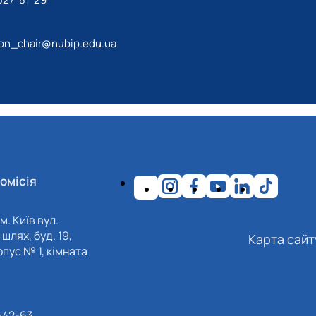
ion_chair@nubip.edu.ua
омісія
м. Київ вул.
шлях, буд. 19,
Карта сайт
пус № 1, кімната
-42-63