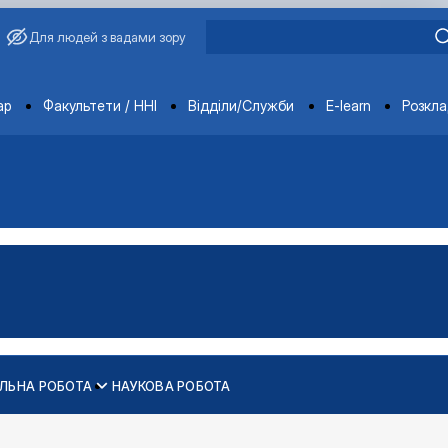
Для людей з вадами зору
ments
ар
Факультети / ННІ
Відділи/Служби
E-learn
Розкл
ЛЬНА РОБОТА
НАУКОВА РОБОТА