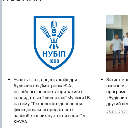
Участь к.т.н., доцента кафедри
Захист ма
будівництва Дмитренка Є.А.,
навчання 
офіційного опонента при захисті
програмою
кандидатської дисертації Мусіяки І.В.
«Будівницт
на тему "Технологія відновлення
другий де
функціональної придатності
23.06.202
залізобетонних пустотних плит" у
КНУБА