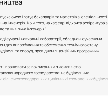
вництва
ускаючою i готує бакалаврів та магістрів зі спеціальності
ьна інженерія. Крім того, на кафедрі відкрита аспірантура з
о та цивільна інженерія".
аді сучасні навчальні лабораторії, обладнані сучасними
єм для випробування та обстеження технічного стану
будівель та споруд, провідним ліцензійним програмним
ть працювати за покликанням з можливістю
галузях народного господарства: на будівельних
 сільськогосподарських, цивільних і громадських будівел
ділах; у проектних та науково-дослідних інститутах
ідділах капітального будівництва, які є практично у всіх
 в банку, структура підрозділів якого розташована в
потребують технічної експлуатації та реконструкції; у