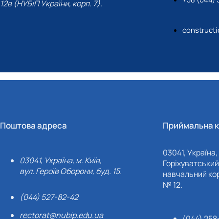
12в (НУБіП України, корп. 7).
construct
Поштова адреса
Приймальна к
03041, Україна, 
03041, Україна, м. Київ,
Горіхуватський 
вул. Героїв Оборони, буд. 15.
навчальний кор
№ 12.
(044) 527-82-42
rectorat@nubip.edu.ua
(044) 258