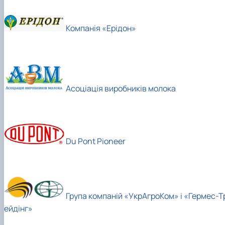
Компанія «Ерідон»
Асоціація виробників молока
Du Pont Pioneer
Група компаній «УкрАгроКом» і «Гермес-Т
ейдінг»