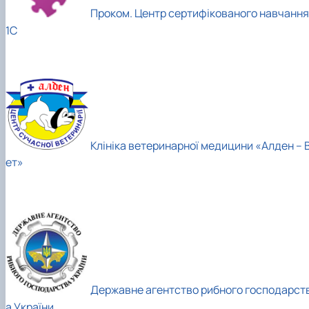
Проком. Центр сертифікованого навчання
1С
Клініка ветеринарної медицини «Алден – 
ет»
Державне агентство рибного господарст
а України