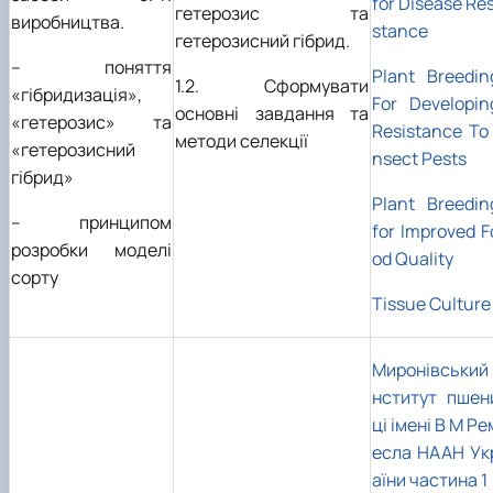
for Disease Res
гетерозис та
виробництва.
stance
гетерозисний гібрид.
– поняття
Plant Breedin
1.2. Сформувати
«гібридизація»,
For Developin
основні завдання та
«гетерозис» та
Resistance To 
методи селекції
«гетерозисний
nsect Pests
гібрид»
Plant Breedin
– принципом
for Improved F
розробки моделі
od Quality
сорту
Tissue Culture
Миронівський 
нститут пшен
ці імені В М Ре
есла НААН Ук
аїни частина 1