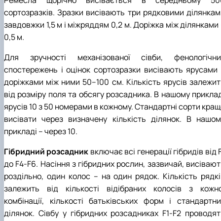
Ремесла щорічно висівається в середньому 50
сортозразків. Зразки висівають три рядковими ділянкам
завдовжки 1,5 м і міжряддям 0,2 м. Доріжка між ділянками
0,5 м.
Для зручності механізованої сівби, фенологічни
спостережень і оцінок сортозразки висівають ярусами 
доріжками між ними 50–100 см. Кількість ярусів залежит
від розміру поля та обсягу розсадника. В нашому приклад
ярусів 10 з 50 номерами в кожному. Стандартні сорти кра
висівати через визначену кількість ділянок. В нашом
прикладі – через 10.
Гібридний розсадник
включає всі генерації гібридів від 
до F4-F6. Насіння з гібридних рослин, зазвичай, висіваю
роздільно, один колос – на один рядок. Кількість рядкі
залежить від кількості відібраних колосів з кожно
комбінації, кількості батьківських форм і стандартни
ділянок. Сівбу у гібридних розсадниках F1-F2 проводят