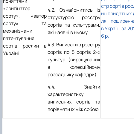
поняттями
стр сортів рос
«оригінатор
4.2. Ознайомитись із
ин придатних 
сорту», «автор
структурою реєстру
ля поширенн
сорту» та
сортів та культурами,
в Україні за 20
механізмами
які наявні в ньому
6 р.
патентування
4.3. Виписати з реєстру
сортів рослин в
сортів по 5 сортів 2-х
Україні
культур (вирощуваних
в колекційному
розсаднику кафедри)
4.4. Знайти
характеристику
виписаних сортів та
порівняти їх між собою