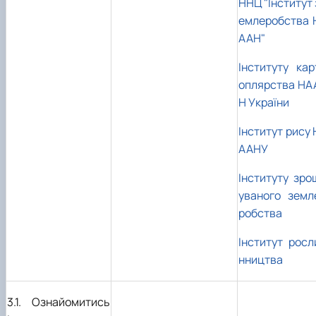
ННЦ "Інститут 
емлеробства 
ААН"
Інституту кар
оплярства НА
Н України
Інститут рису 
ААНУ
Інституту зро
уваного земл
робства
Інститут росл
нництва
3.1. Ознайомитись