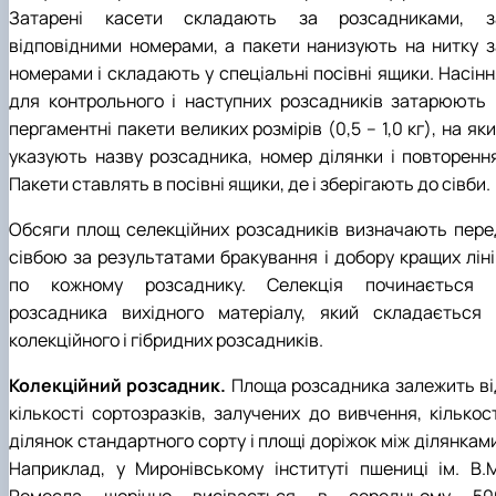
Затарені касети складають за розсадниками, з
відповідними номерами, а пакети нанизують на нитку з
номерами і складають у спеціальні посівні ящики. Насінн
для контрольного і наступних розсадників затарюють 
пергаментні пакети великих розмірів (0,5 – 1,0 кг), на як
указують назву розсадника, номер ділянки і повторення
Пакети ставлять в посівні ящики, де і зберігають до сівби.
Обсяги площ селекційних розсадників визначають пере
сівбою за результатами бракування і добору кращих ліні
по кожному розсаднику. Селекція починається 
розсадника вихідного матеріалу, який складається 
колекційного і гібридних розсадників.
Колекційний розсадник.
Площа розсадника залежить ві
кількості сортозразків, залучених до вивчення, кількост
ділянок стандартного сорту і площі доріжок між ділянкам
Наприклад, у Миронівському інституті пшениці ім. В.М