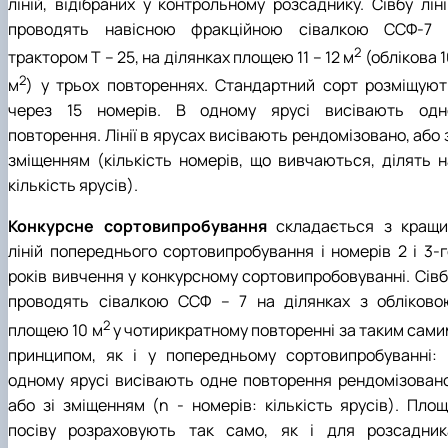
ліній, відібраних у контрольному розсаднику. Сівбу ліні
проводять навісною фракційною сівалкою ССФ-7 
2
трактором Т – 25, на ділянках площею 11 – 12 м
(облікова 
2
м
) у трьох повтореннях. Стандартний сорт розміщуют
через 15 номерів. В одному ярусі висівають одн
повторення. Лінії в ярусах висівають рендомізовано, або 
зміщенням (кількість номерів, що вивчаються, ділять н
кількість ярусів).
Конкурсне сортовипробування
складається з кращи
ліній попереднього сортовипробування і номерів 2 і 3-г
років вивчення у конкурсному сортовипробовуванні. Сівб
проводять сівалкою ССФ – 7 на ділянках з обліково
2
площею 10 м
у чотирикратному повторенні за таким сами
принципом, як і у попередньому сортовипробуванні: 
одному ярусі висівають одне повторення рендомізовано
або зі зміщенням (n - номерів: кількість ярусів). Площ
посіву розраховують так само, як і для розсадник