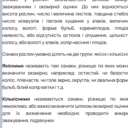
зважуванням і окомірної оцінки. До них відносяться
висота рослин, число і величина листків, товщина стебла
число міжвузлів і пагонів кущення у злаків, величин
колосу, волоті, форма бульб, коренеплодів, плодів
наявність, або відсутність остюків і опушення, щільніст
колосу, або волоті у злаків, колір насіння і плодів.
Ознаки рослин умовно ділять на дві групи: якісні і кількісні
Якісними
називають такі ознаки, різницю по яких можн
визначити окомірно, наприклад: остистий, чи безости
колос, плівчасте, чи голе зерно, округла, чи овальна фор
бульб, білий колір квітки і т.д.
Кількісними
називаються ознаки, різницю по яки
неможливо, або важко визначити шляхом окомірної оцінки 
для їх визначення необхідно проводити виміри
зважування, підрахунки.