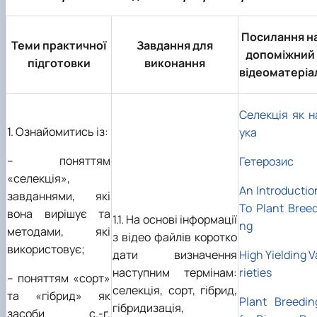
Посилання н
Теми практичної
Завдання для
допоміжний
підготовки
виконання
відеоматеріа
Селекція як н
1. Ознайомитись із:
ука
– поняттям
Гетерозис
«селекція»,
An Introductio
завданнями, які
To Plant Breed
вона вирішує та
1.1. На основі інформації
ng
методами, які
з відео файлів коротко
використовує;
дати визначення
High Yielding V
наступним термінам:
rieties
– поняттям «сорт»
селекція, сорт, гібрид,
та «гібрид» як
Plant Breedin
гібридизація,
засоби с.-г.