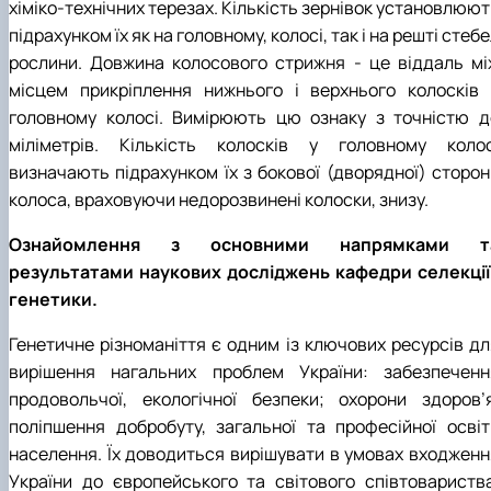
хіміко-технічних терезах. Кількість зернівок установлюю
підрахунком їх як на головному, колосі, так і на решті стеб
рослини. Довжина колосового стрижня - це віддаль мі
місцем прикріплення нижнього і верхнього колосків 
головному колосі. Вимірюють цю ознаку з точністю д
міліметрів. Кількість колосків у головному колос
визначають підрахунком їх з бокової (дворядної) сторон
колоса, враховуючи недорозвинені колоски, знизу.
Ознайомлення з основними напрямками т
результатами наукових досліджень кафедри селекції 
генетики.
Генетичне різноманіття є одним із ключових ресурсів дл
вирішення нагальних проблем України: забезпеченн
продовольчої, екологічної безпеки; охорони здоров’я
поліпшення добробуту, загальної та професійної освіт
населення. Їх доводиться вирішувати в умовах входженн
України до європейського та світового співтовариства