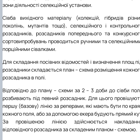
зони діяльності селекційної установи.
Сівба вихідного матеріалу (колекцій, гібридів різни
поколінь, мутантів тощо), селекційного і контрольног
розсадників, розсадників попереднього та конкурсног
сортовипробувань проводиться ручними та селекційними
порційними сівалками.
Для складання посівних відомостей і визначення площ пі
розсадники складається план – схема розміщення кожног
розсадника в полі.
Відповідно до плану – схеми за 2 – 3 доби до сівби пол
розбивають під певний розсадник. Для цього провішуют
першу (базову) лінію за реперами, які мають бути по кра
кожного поля, або за допомогою екера будують прямий кут
За провішеною лінією здійснюється накладанн
відповідного розсадника за складеним планом - схемою.