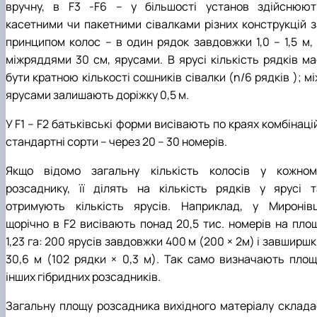
вручну, в F3 -F6 – у більшості установ здійснюют
касетними чи пакетними сівалками різних конструкцій з
принципом колос – в один рядок завдовжки 1,0 – 1,5 м, 
міжряддями 30 см, ярусами. В ярусі кількість рядків ма
бути кратною кількості сошників сівалки (n/6 рядків ); м
ярусами залишають доріжку 0,5 м.
У F1 – F2 батьківські форми висівають по краях комбінаці
стандартні сорти – через 20 – 30 номерів.
Якщо відомо загальну кількість колосів у кожном
розсаднику, її ділять на кількість рядків у ярусі т
отримують кількість ярусів. Наприклад, у Миронівц
щорічно в F2 висівають понад 20,5 тис. номерів на площ
1,23 га: 200 ярусів завдовжки 400 м (200 × 2м) і завширш
30,6 м (102 рядки × 0,3 м). Так само визначають площ
інших гібридних розсадників.
Загальну площу розсадника вихідного матеріалу склада