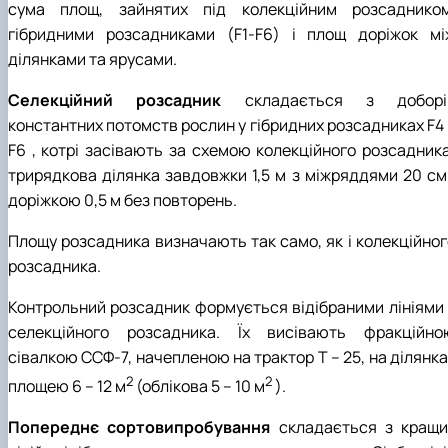
сума площ, зайнятих під колекційним розсадником
гібридними розсадниками (F1-F6) і площ доріжок мі
ділянками та ярусами.
Селекційний розсадник
складається з доборі
константних потомств рослин у гібридних розсадниках F4 
F6 , котрі засівають за схемою колекційного розсадника
трирядкова ділянка завдовжки 1,5 м з міжряддями 20 см 
доріжкою 0,5 м без повторень.
Площу розсадника визначають так само, як і колекційног
розсадника.
Контрольний розсадник формується відібраними лініями 
селекційного розсадника. Їх висівають фракційно
сівалкою ССФ-7, начепленою на трактор Т – 25, на ділянк
2
2
площею 6 – 12 м
(облікова 5 – 10 м
).
Попереднє сортовипробування
складається з кращи