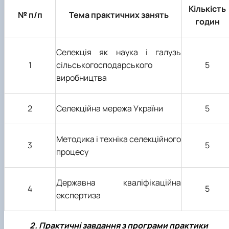
ідентифікації сортів рослин"
І міжнародна конференція присвячена 90-
Кількість
№ п/п
Тема практичних занять
річчю від дня народження вченого М.О. Зе…
годин
Селекція як наука і галузь
1
сільськогосподарського
5
виробництва
2
Селекційна мережа України
5
Методика і техніка селекційного
3
5
процесу
Державна кваліфікаційна
4
5
експертиза
2. Практичні завдання з програми практики