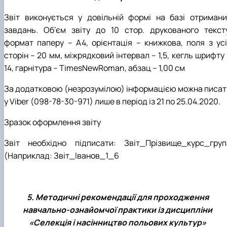
Звіт виконується у довільній формі на базі отримани
завдань. Об’єм звіту до 10 стор. друкованого тексту
формат паперу – А4, орієнтація – книжкова, поля з усі
сторін – 20 мм, міжрядковий інтервал – 1,5, кегль шрифту
14, гарнітура – TimesNewRoman, абзац – 1,00 см
За додатковою (незрозумілою) інформацією можна писат
у
Viber
(098-78-30-971) лише в пе
ріод із 21 по 25.04.2020.
Зразок оформлення зв
іту
Звіт необхідно підписати: Звіт_Прізвище_курс_груп
(Наприклад: Звіт_Іванов_1_6
5. Методичні рекомендації для проходження
навчально-ознайомчої практики із дисципліни
«Селекція і насінництво польових культур»