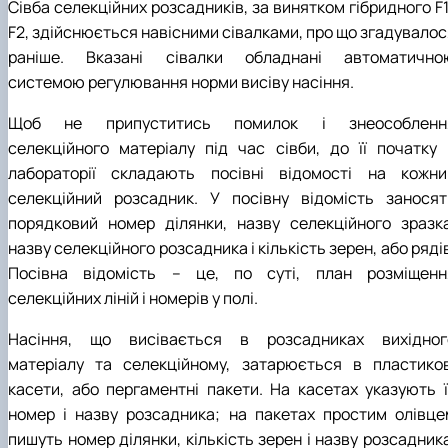
Сівба селекційних розсадників, за винятком гібридного F
F2, здійснюється навісними сівалками, про що згадувалос
раніше. Вказані сівалки обладнані автоматично
системою регулювання норми висіву насіння.
Щоб не припуститись помилок і знеособленн
селекційного матеріалу під час сівби, до її початку 
лабораторії складають посівні відомості на кожни
селекційний розсадник. У посівну відомість заносят
порядковий номер ділянки, назву селекційного зразка
назву селекційного розсадника і кількість зерен, або ряді
Посівна відомість – це, по суті, план розміщенн
селекційних ліній і номерів у полі.
Насіння, що висівається в розсадниках вихідног
матеріалу та селекційному, затарюється в пластиков
касети, або пергаментні пакети. На касетах указують ї
номер і назву розсадника; на пакетах простим олівце
пишуть номер ділянки, кількість зерен і назву розсадник