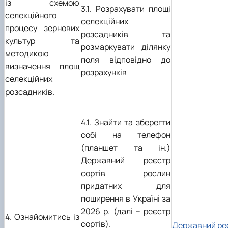
із схемою
3.1. Розрахувати площі
селекційного
селекційних
процесу зернових
розсадників та
культур та
розмаркувати ділянку
методикою
поля відповідно до
визначення площ
розрахунків
селекційних
розсадників.
4.1. Знайти та зберегти
собі на телефон
(планшет та ін.)
Державний реєстр
сортів рослин
придатних для
поширення в Україні за
2026 р.
(дал
і – реєстр
4. Ознайомитись із
сортів).
Державний ре