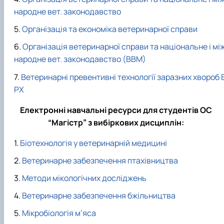
Звіти гуртка та публікації
Фотогалерея
Фотогалерея
народне вет. законодавство
Звіти гуртка та публікації
Звіти гуртка та публікації
Організація та економіка ветеринарної справи
Організація ветеринарної справи та національне і мі
народне вет. законодавство (ВВМ)
Ветеринарні превентивні технології заразних хвороб 
РХ
Електронні навчальні ресурси для студентів ОС
“Магістр” з вибіркових дисциплін:
Біотехнологія у ветеринарній медицині
Ветеринарне забезпечення птахівництва
Методи мікологічних досліджень
Ветеринарне забезпечення бжільництва
Мікробіологія м’яса