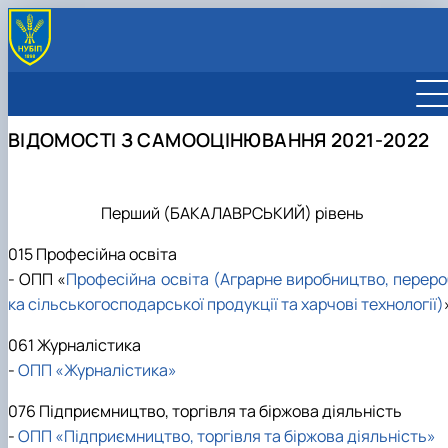
ПОЛОЖЕННЯ
Положення
СЕРТИФІКАТИ ПРО АКРЕДИТАЦІЮ
ВІДОМОСТІ З САМООЦІНЮВАННЯ 2021-2022
Обговорення проєктів Положень
Сертифікати НАЗЯВО
АКРЕДИТАЦІЯ
Бланк робочої програми навчальної дисципліни
Сертифікати МОН України
Положення про акредитацію освітніх програм
ПРАЦІВНИКИ
Сертифікати в ЄДЕБО
Бланк форми відомостей самооцінювання освітніх
програм
Перший (БАКАЛАВРСЬКИЙ) рівень
Відомості самооцінювання освітніх програм
Постакредитаційний моніторинг
2025-2026
015 Професійна освіта
2024-2025
Інструкція проведення постакредитаційног
- ОПП «
Професійна освіта (Аграрне виробництво, переро
моніторингу
2023-2024
ка сільськогосподарської продукції та харчові технології)
2022-2023
Відомості постакредитаційного моніторинг
2025
2021-2022
061 Журналістика
2020-2021
-
ОПП «Журналістика»
076 Підприємництво, торгівля та біржова діяльність
-
ОПП «Підприємництво, торгівля та біржова діяльність»