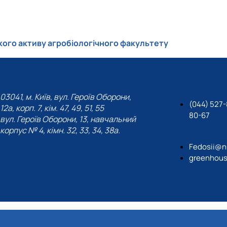
Положення про гурток
Досягнення
План роботи гуртка
Звіт роботи гуртка за 2024-2025 рік
кого активу агробіологічного факультету
Постер
Стратегія розвитку гуртка "Овочівник"
Публікації гуртківців
Соц мережі
03041, м. Київ, вул. Героїв Оборони,
(044) 527-
12а, корп. 7, кім. 47, 49, 51, 55
80-67
вул. Героїв Оборони, 13, навчальний
корпус № 4, кімн. 32, 33, 34, 38а.
Fedosii@n
greenhous