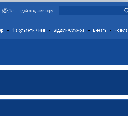
Для людей з вадами зору
ments
ар
Факультети / ННІ
Відділи/Служби
E-learn
Розкл