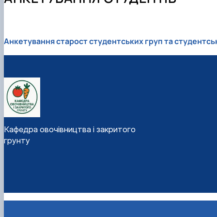
Програми практик
Графік відпрацювань лабораторних занять
Анкетування старост студентських груп та студентсь
Кафедра овочівництва і закритого
грунту