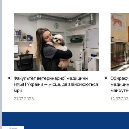
Факультет ветеринарної медицини
Обираюч
НУБіП України — місце, де здійснюються
медицини
мрії
майбутн
21.07.2026
12.07.20