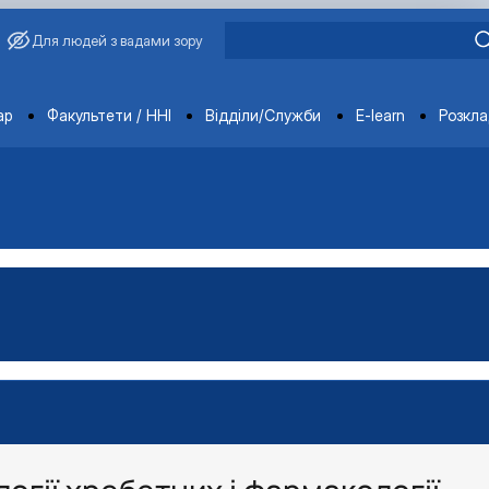
Для людей з вадами зору
ments
ар
Факультети / ННІ
Відділи/Служби
E-learn
Розкл