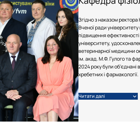
Кафедра фізіол
ія"
Звіти
План роботи
Звіти
Звіти
Гуртківці
Звіти
Час проведення занять
Час проведення занять
Відомі постаті
Гуртківці
Гуртківці
Гуртківці
Згідно з наказом ректора 
Фотогалерея
Фотоматеріали
Положення про гурток
Положення про гурток
Вченої ради університету 
Фотогалерея
Фотогалерея
підвищення ефективності
університету, удосконале
ветеринарної медицини окр
ім. акад. М.Ф. Гулого та фа
2024 року були об’єднані 
хребетних і фармакології.
Читати далі