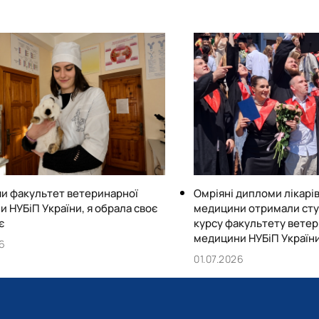
и факультет ветеринарної
Омріяні дипломи лікарі
 НУБіП України, я обрала своє
медицини отримали студ
є
курсу факультету ветер
медицини НУБіП Україн
26
01.07.2026