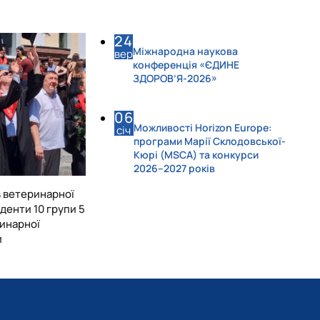
24
Міжнародна наукова
вер
конференція «ЄДИНЕ
ЗДОРОВ’Я-2026»
06
Можливості Horizon Europe:
січ
програми Марії Склодовської-
Кюрі (MSCA) та конкурси
2026–2027 років
в ветеринарної
енти 10 групи 5
инарної
и