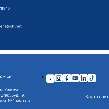
78940
lena@ukr.net
омісія
м. Київ вул.
шлях, буд. 19,
Карта сайт
пус № 1, кімната