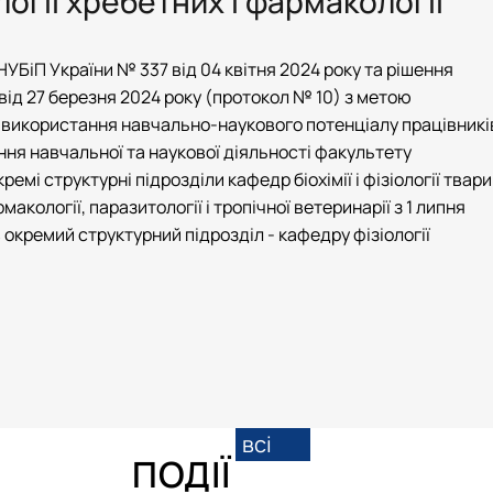
огії хребетних і фармакології
НУБіП України № 337 від 04 квітня 2024 року та рішення
від 27 березня 2024 року (протокол № 10) з метою
 використання навчально-наукового потенціалу працівникі
ння навчальної та наукової діяльності факультету
емі структурні підрозділи кафедр біохімії і фізіології твар
рмакології, паразитології і тропічної ветеринарії з 1 липня
в окремий структурний підрозділ - кафедру фізіології
всі
ПОДІЇ