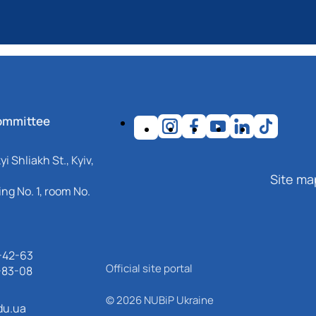
ommittee
i Shliakh St., Kyiv,
Site ma
ng No. 1, room No.
-42-63
Official site portal
-83-08
© 2026 NUBiP Ukraine
du.ua