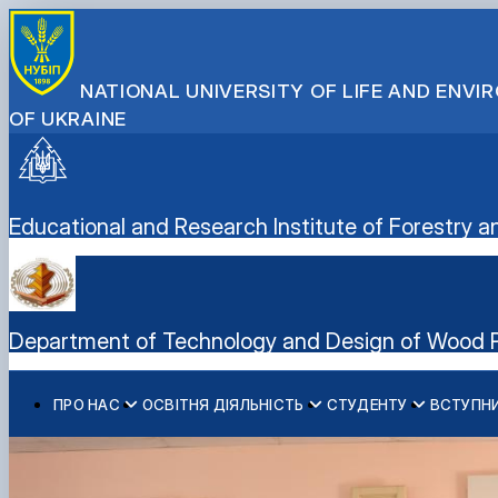
NATIONAL UNIVERSITY OF LIFE AND ENV
OF UKRAINE
Educational and Research Institute of Forestr
Department of Technology and Design of Wood 
ПРО НАС
ОСВІТНЯ ДІЯЛЬНІСТЬ
СТУДЕНТУ
ВСТУПН
Історія кафедри
Бакалавратура
Розклад занять
Спеціальності/Освітні програми
Напрями наукових досліджень
Обговорення освітніх програм
Наші викладачі
Магістратура
Наставники
Підготовчі курси
Наукові тематики
Консультаційні послуги
Наші аспіранти
Аспірантура
Студентські наукові гуртки
НМТ/ЄВІ
Публікації
Сертифікатні програми