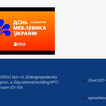
03041, Kyiv-41, Silskogospodarsky
(044) 527-
prov., 4, Educational building №17,
room 101-104
spirochki