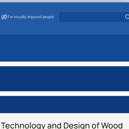
For visually impaired people
и"
 Technology and Design of Wood