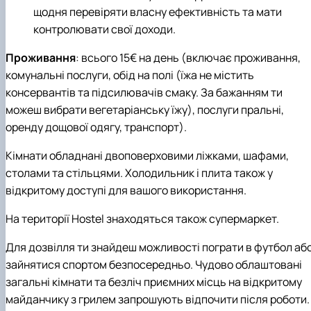
щодня перевіряти власну ефективність та мати
контролювати свої доходи.
Проживання
: всього 15€ на день (включає проживання,
комунальні послуги, обід на полі (їжа не містить
консервантів та підсилювачів смаку. За бажанням ти
можеш вибрати вегетаріанську їжу), послуги пральні,
оренду дощової одягу, транспорт).
Кімнати обладнані двоповерховими ліжками, шафами,
столами та стільцями. Холодильник і плита також у
відкритому доступі для вашого використання.
На території Hostel знаходяться також супермаркет.
Для дозвілля ти знайдеш можливості пограти в футбол аб
зайнятися спортом безпосередньо. Чудово облаштовані
загальні кімнати та безліч приємних місць на відкритому
майданчику з грилем запрошують відпочити після роботи.