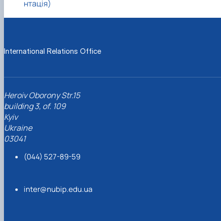
нтація)
International Relations Office
Heroiv Oborony Str.15
building 3, of. 109
Kyiv
Ukraine
03041
(044) 527-89-59
inter@nubip.edu.ua