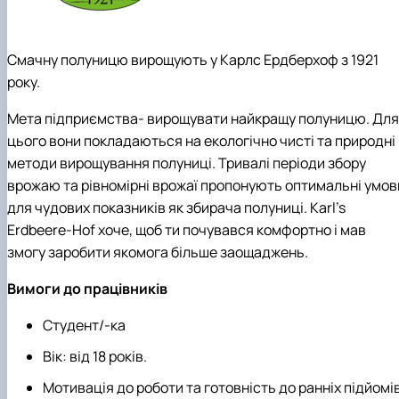
Смачну полуницю вирощують у Карлс Ердберхоф з 1921
року.
Мета підприємства- вирощувати найкращу полуницю. Для
цього вони покладаються на екологічно чисті та природні
методи вирощування полуниці. Тривалі періоди збору
врожаю та рівномірні врожаї пропонують оптимальні умов
для чудових показників як збирача полуниці. Karl’s
Erdbeere-Hof хоче, щоб ти почувався комфортно і мав
змогу заробити якомога більше заощаджень.
Вимоги до працівників
Студент/-ка
Вік: від 18 років.
Мотивація до роботи та готовність до ранніх підйомів