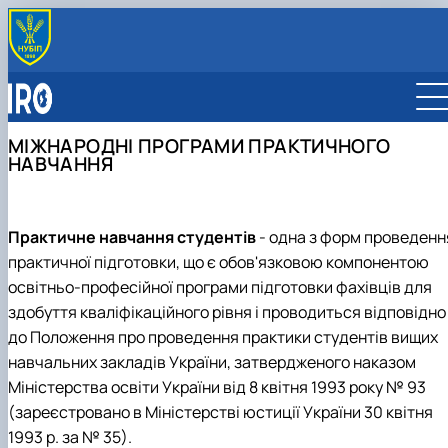
OFFICE
About us
PARTNERS
Team
Global Partnership Map
INTERNATIONALIZATION
МІЖНАРОДНІ ПРОГРАМИ ПРАКТИЧНОГО
НАВЧАННЯ
Faculty International Coordinators
Partner Universities
Internationalization Strategy
ERASMUS+ MOBILITY
Partner Companies
International Rankings
For Students
INTERNATIONAL PROGRAMS
International Organizations
Sustainable Development
For Staff
Double Degree Programmes
Reports
Scholarship Programmes
Практичне навчання студентів
- одна з форм проведенн
Collaborative Online International Learning (COIL)
практичної підготовки, що є обов'язковою компонентою
освітньо-професійної програми підготовки фахівців для
здобуття кваліфікаційного рівня і проводиться відповідно
до Положення про проведення практики студентів вищих
навчальних закладів України, затвердженого наказом
Міністерства освіти України від 8 квітня 1993 року № 93
(зареєстровано в Міністерстві юстиції України 30 квітня
1993 р. за № 35).