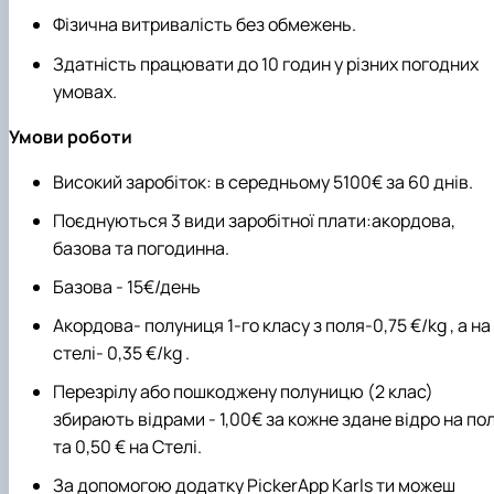
Фізична витривалість без обмежень.
Здатність працювати до 10 годин у різних погодних
умовах.
Умови роботи
Високий заробіток: в середньому 5100€ за 60 днів.
Поєднуються 3 види заробітної плати:акордова,
базова та погодинна.
Базова - 15€/день
Акордова- полуниця 1-го класу з поля-0,75 €/kg , а на
стелі- 0,35 €/kg .
Перезрілу або пошкоджену полуницю (2 клас)
збирають відрами - 1,00€ за кожне здане відро на пол
та 0,50 € на Стелі.
За допомогою додатку PickerApp Karls ти можеш