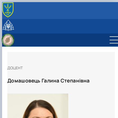
INTERNATIONAL ACTIVITY
International cooperation
Joint projects, workshops and summer schools
CzechAID Project
QuantiFOR
ДОЦЕНТ
Домашовець Галина Степанівна