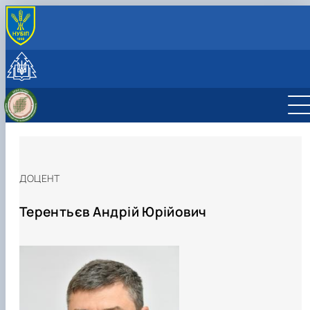
INTERNATIONAL ACTIVITY
International cooperation
Joint projects, workshops and summer schools
CzechAID Project
QuantiFOR
ДОЦЕНТ
Терентьєв Андрій Юрійович