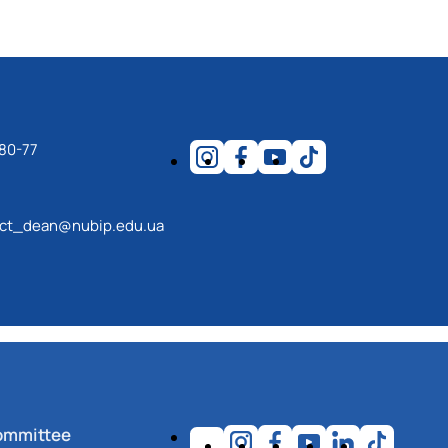
80-77
ect_dean@nubip.edu.ua
ommittee