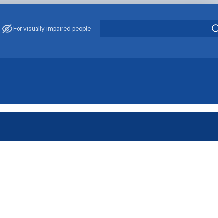
For visually impaired people
neering”
Audit”
Protection”