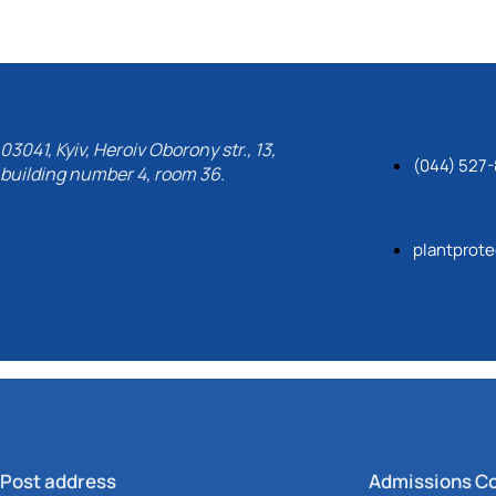
03041, Kyiv, Heroiv Oborony str., 13,
(044) 527-
building number 4, room 36.
plantprot
Post address
Admissions C