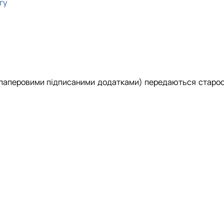
гу
паперовими підписаними додатками) передаються староста