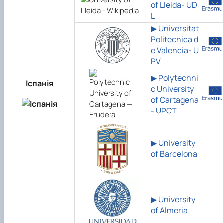
of Lleida- UD
L
▶ Universitat
Politecnica d
e Valencia- U
PV
▶ Polytechni
Іспанія
c University
of Cartagena
- UPCT
▶ University
of Barcelona
▶ University
of Almeria