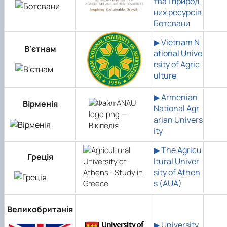
тва і природ
них ресурсів
Ботсвани
▶
Vietnam N
В'єтнам
ational Unive
rsity of Agric
ulture
▶
Armenian
Вірменія
National Agr
arian Univers
ity
▶
The Agricu
Греція
ltural Univer
sity of Athen
s (AUA)
Великобританія
▶
University