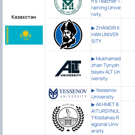
n's Teacher T
raining Unive
rsity
Казахстан
▶ ZHANGIR K
HAN UNIVER
SITY
▶
Mukhamed
zhan Tynysh
bayev ALT Un
iversity
▶ Yessenov
University
▶ AKHMET B
AITURSYNUL
Y Kostanay R
egional Univ
ersity