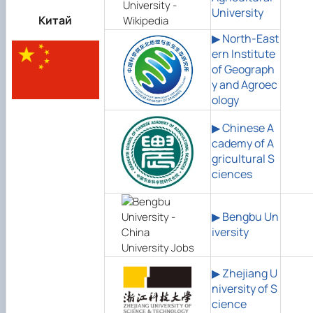
University
Китай
▶ North-East
ern Institute
of Geograph
y and Agroec
ology
▶ Chinese A
cademy of A
gricultural S
ciences
▶
Bengbu Un
iversity
▶ Zhejiang U
niversity of S
cience