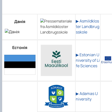
▶
Asmildklos
Данія
ter Landbrug
sskole
Естонія
▶ Estonian U
niversity of Li
fe Sciences
▶ Adamas U
niversity