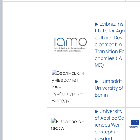
▶ Leibniz Ins
titute for Agri
cultural Dev
elopment in
Transition Ec
onomies (IA
MO)
▶ Humboldt
University of
Berlin
▶ University
of Applied Sc
iences Weih
enstephan-T
riesdorf