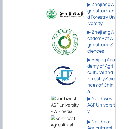
▶ Zhejiang A
griculture an
d Forestry Un
iversity
▶ Zhejiang A
cademy of A
gricultural S
ciences
▶ Beijing Aca
demy of Agri
cultural and
Forestry Scie
nces of Chin
a
▶ Northwest
A&F Universit
y
▶ Northeast
Agricultural