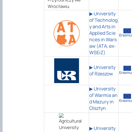
▶ University
of Technolog
y and Arts in
Applied Scie
nces in Wars
aw (ATA, ex-
WSEiZ)
▶ University
of Rzeszow
▶ University
of Warmia an
d Mazury in
Olsztyn
▶ University