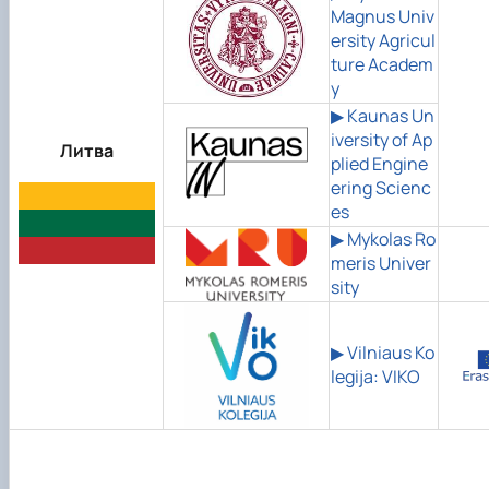
Magnus Univ
ersity Agricul
ture Academ
y
▶ Kaunas Un
iversity of Ap
Литва
plied Engine
ering Scienc
es
▶
Mykolas Ro
meris Univer
sity
▶
Vilniaus Ko
legija: VIKO