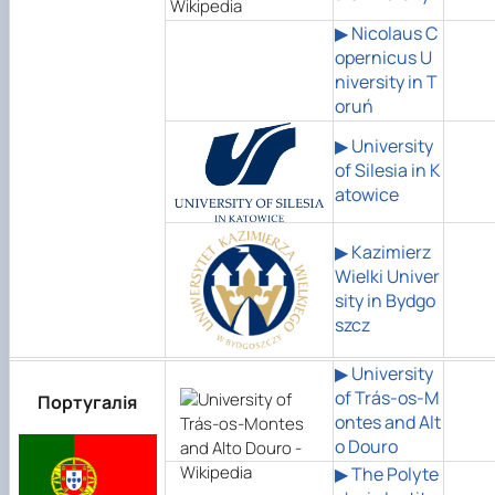
▶
Nicolaus C
opernicus U
niversity in T
oruń
▶
University
of Silesia in K
atowice
▶
Kazimierz
Wielki Univer
sity in Bydgo
szcz
▶ University
of Trás-os-M
Португалія
ontes and Alt
o Douro
▶ The Polyte