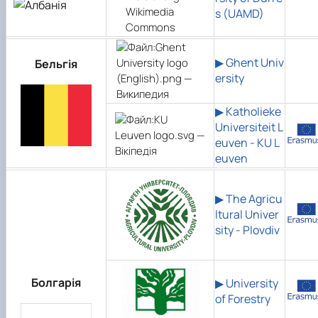
s (UAMD)
▶ Ghent Univ
Бельгія
ersity
▶
Katholieke
Universiteit L
euven - KU L
euven
▶
The Agricu
ltural Univer
sity - Plovdiv
Болгарія
▶
University
of Forestry