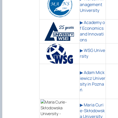
anagement
University
▶ Academy o
f Economics
and Innovati
ons
▶ WSG Unive
rsity
▶ Adam Mick
iewicz Univer
sity in Pozna
ń
▶ Maria Curi
e-Skłodowsk
a University