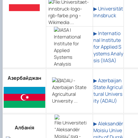
▶
Universität
Innsbruck
▶ Internatio
nal Institute
for Applied S
ystems Analy
sis (IIASA)
Азербайджан
▶ Azerbaijan
State Agricul
tural Univers
ity (ADAU)
▶ Aleksandër
Албанія
Moisiu Unive
rsity of Durrë