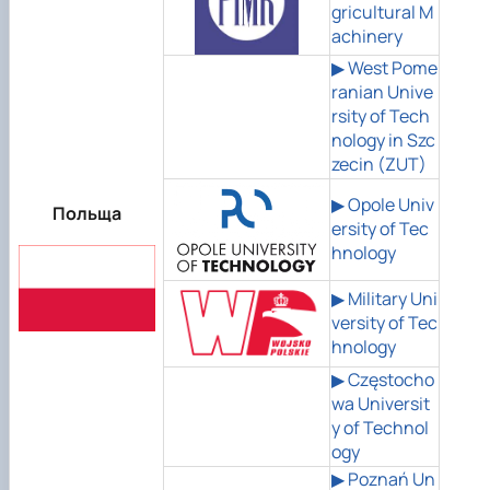
gricultural M
achinery
▶ West Pome
ranian Unive
rsity of Tech
nology in Szc
zecin (ZUT)
▶ Opole Univ
Польща
ersity of Tec
hnology
▶ Military Uni
versity of Tec
hnology
▶ Częstocho
wa Universit
y of Technol
ogy
▶ Poznań Un