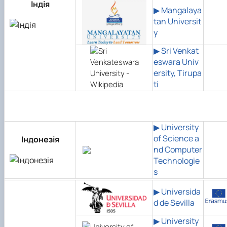
Індія
▶
Mangalaya
tan Universit
y
▶ Sri Venkat
eswara Univ
ersity, Tirupa
ti
▶ University
of Science a
Індонезія
nd Computer
Technologie
s
▶ Universida
d de Sevilla
▶ University