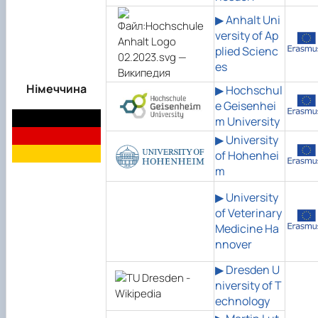
▶ Anhalt Uni
versity of Ap
plied Scienc
es
Німеччина
▶ Hochschul
e Geisenhei
m University
▶ University
of Hohenhei
m
▶ University
of Veterinary
Medicine Ha
nnover
▶ Dresden U
niversity of T
echnology