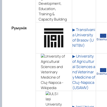
Румунія
▶ Transilvani
a University
of Brasov (U
NITBV)
▶ University
of Agricultur
al Sciences a
nd Veterinar
y Medicine of
Cluj-Napoca
(USAMV)
▶ Iași Univer