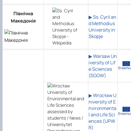
Північна
▶ Ss. Cyril an
Македонія
d Methodius
University in
Skopje
▶ Warsaw Un
iversity of Lif
e Sciences
(SGGW)
▶ Wrocław U
niversity of E
nvironmenta
l and Life Sci
ences (UPW
R)