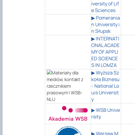
iversity of Lif
e Sciences
▶ Pomerania
n University i
n Słupsk
▶ INTERNATI
ONAL ACADE
MY OF APPLI
ED SCIENCE
S IN LOMZA
▶ Wyższa Sz
koła Biznesu
- National Lo
uis Universit
y
▶
WSB Unive
rsity
▶ Warsaw M