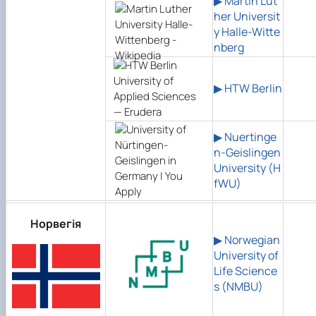
▶ Martin Lut
her Universit
y Halle-Witte
nberg
▶
HTW Berlin
▶ Nuertinge
n-Geislingen
University (H
fWU)
Норвегія
▶ Norwegian
University of
Life Science
s (NMBU)