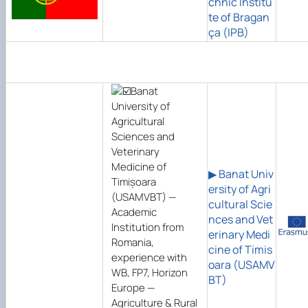
chnic Institu
te of Bragan
ça (IPB)
▶ Banat Univ
ersity of Agri
cultural Scie
nces and Vet
erinary Medi
cine of Timis
oara (USAMV
BT)