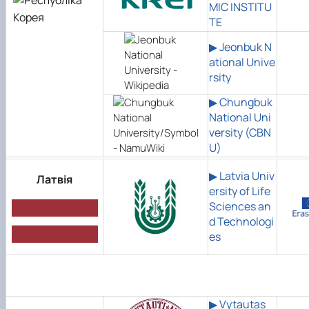
MIC INSTITU
TE
▶ Jeonbuk N
ational Unive
rsity
▶ Chungbuk
National Uni
versity (CBN
U)
▶ Latvia Univ
Латвія
ersity of Life
Sciences an
d Technologi
es
▶ Vytautas