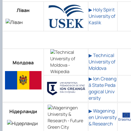
▶ Holy Spirit
Ліван
University of
Kaslik
▶ Technical
University of
Молдова
Moldova
▶ Ion Creang
ă State Peda
gogical Univ
ersity
▶ Wagening
Нідерланди
en University
& Research