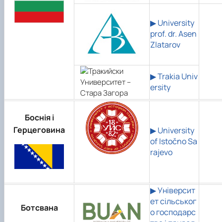
▶
University
prof. dr. Asen
Zlatarov
▶
Trakia Univ
ersity
Боснія і
Герцеговина
▶
University
of Istočno Sa
rajevo
▶ Університ
ет сільськог
Ботсвана
о господарс