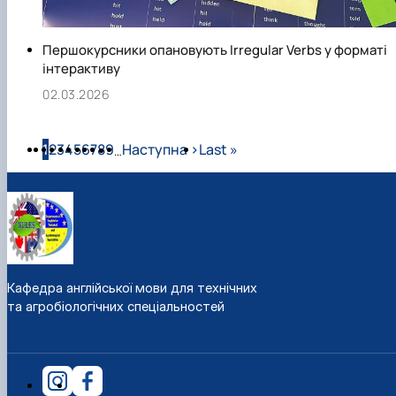
Першокурсники опановують Irregular Verbs у форматі
інтерактиву
02.03.2026
Розбивка на сторінки
Сторінка
Сторінка
Сторінка
Сторінка
Сторінка
Сторінка
Сторінка
Сторінка
Сторінка
Наступна сторінка
Остання сторінка
1
2
3
4
5
6
7
8
9
Наступна ›
Last »
…
Кафедра англійської мови для технічних
та агробіологічних спеціальностей