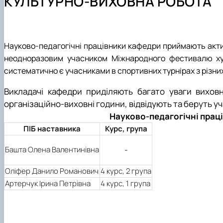
КУЛЬТУРНО-ВИХОВНА РОБОТА
Матеріально-технічна база
Доктор філософії (PhD)
Навчально-методичне забезпечення
Практична підготовка
Науково-педагогічні працівники кафедри приймають актив
неодноразовим учасником Міжнародного фестивалю худо
систематично є учасниками в спортивних турнірах з різни
Викладачі кафедри приділяють багато уваги виховн
організаційно-виховні години, від­відують та беруть 
Науково-педагогічні праці
ПІБ наставника
Курс, група
Башта Олена Валентинівна
-
Оліфер Данило Романович
4 курс, 2 група
Артерчук Ірина Петрівна
4 курс, 1 група