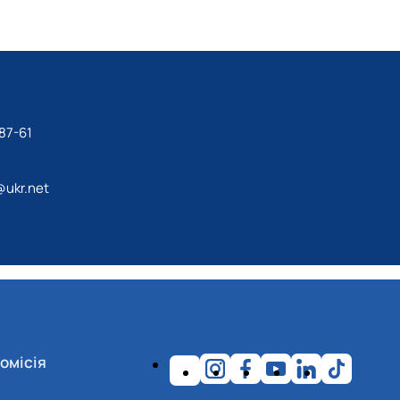
87-61
ukr.net
омісія