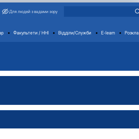
Для людей з вадами зору
ments
ар
Факультети / ННІ
Відділи/Служби
E-learn
Розкл