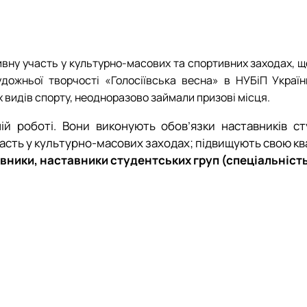
Портфоліо аспірантів
Студентський науковий гурток «Імунітет рослин»
Студентський науковий гурток «ФІТОПАТОЛОГІЯ»
ну участь у культурно-масових та спортивних заходах, що
жньої творчості «Голосіївська весна» в НУБіП України.
х видів спорту, неодноразово займали призові місця.
ій роботі. Вони виконують обов’язки наставників с
участь у культурно-масових заходах; підвищують свою к
вники, наставники студентських груп (спеціальність