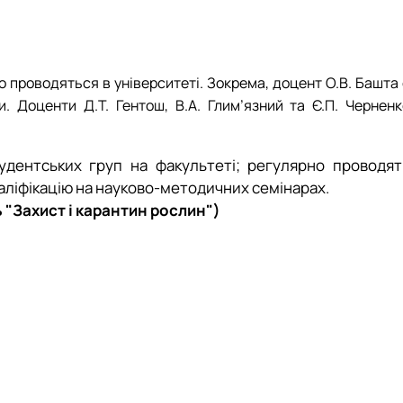
 проводяться в університеті. Зокрема, доцент О.В. Башта 
 Доценти Д.Т. Гентош, В.А. Глим’язний та Є.П. Черненк
тудентських груп на факультеті; регулярно проводят
валіфікацію на науково-методичних семінарах.
 "Захист і карантин рослин")