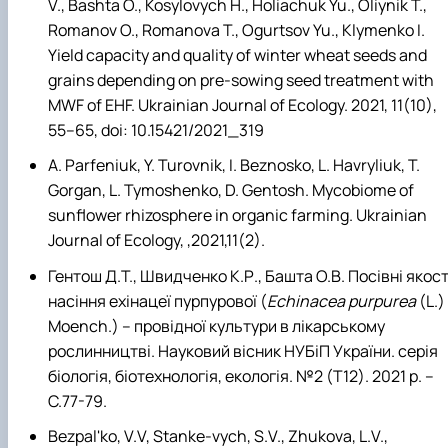
V., Bashta O., Kosylovych H., Holiachuk Yu., Oliynik T.,
Romanov O., Romanova T., Ogurtsov Yu., Klymenko I.
Yield capacity and quality of winter wheat seeds and
grains depending on pre-sowing seed treatment with
MWF of EHF. Ukrainian Journal of Ecology. 2021, 11(10),
55–65, doi: 10.15421/2021_319
A. Parfeniuk, Y. Turovnik, I. Beznosko, L. Havryliuk, T.
Gorgan, L. Tymoshenko, D. Gentosh. Mycobiome of
sunflower rhizosphere in organic farming. Ukrainian
Journal of Ecology, ,2021,11(2).
Гентош Д.Т., Швидченко К.Р., Башта О.В. Посівні якост
насіння ехінацеї пурпурової (
Echinacea purpurea
(L.)
Moench.) – провідної культури в лікарському
рослинництві. Науковий вісник НУБіП України. серія
біологія, біотехнологія, екологія. №2 (T12). 2021 р. –
С.77-79.
Bezpal'ko, V.V, Stanke-vych, S.V., Zhukova, L.V.,