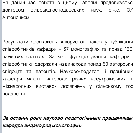
На даний час робота в цьому напрямі продовжуєтьс
доктором сільськогосподарських наук, с.н.с. О.Ф
Антоненком.
Результати досліджень використані також у публікація
співробітників кафе­дри – 37 монографіях та понад 160
наукових статтях. За час функціонування кафедри ї
співробітники одержали на винаходи понад 50 авторськи
свідоцтв та патентів. Науково-педагогічні працівник
кафедри мають нагороди різних всеукраїнських т
міжнародних виставок досягнень у сільському гос
подарстві.
За останні роки науково-педагогічними працівникам
кафедри видано ряд моно­графій: