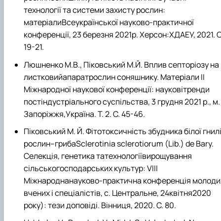
технології та системи захисту рослин:
матеріалиВсеукраїнської науково-практичної
конференції, 23 березня 2021р. Херсон:ХДАЕУ, 2021. С
19-21.
Люшненко М.В., Піковський М.Й. Вплив септоріозу на
листковийапаратрослин соняшнику. Матеріали II
Міжнародної наукової конференції: науковітренди
постіндустріального суспільства, 3 грудня 2021 р., м.
Запоріжжя,Україна. Т. 2. С. 45-46.
Піковський М. Й. Фітотоксичність збудника білої гнил
рослин–грибаSclerotinia sclerotiorum (Lib.) de Bary.
Селекція, генетика татехнологіївирощування
сільськогосподарських культур: VIIІ
Міжнароднанауково-практична конференція молоди
вчених і спеціалістів, с. Центральне, 24квітня2020
року): тези доповіді. Вінниця, 2020. С. 80.