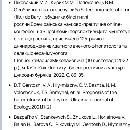
Піковський М.Й., Кирик М.М., Положенець В.М.
Особливості патогенезугриба Sclerotinia sclerotioru
(lib.) de Bary – збудника білої гнилі
рослин.Всеукраїнська науково-практична online-
конференція «Проблемиі перспективифітоімунітету 
селекції рослин», присвячена 125-річчюз
днянародженнявидатного вченого фітопатолога та
селекціонера-імунолога
ШевченкаВасиляМиколайовича (10 листопада 2022
р.), м. Київ. Київ: Інститут біоенергетичнихкультур і
цукрових буряків, 2022. С. 83-85.
D.T. Gentosh, V. A . Hly-miazny, O. V. Bashta, N. M.
Voloshchuk, T.S. Shmyhel, et. al. Prognosis of the
harmfulness of barley rust Ukrainian Journal of
Ecology,2021,11(2)
Bezpal'ko V., Stankevych S., Zhukova L., Horiainova V.,
Balan H., Batova O., Pikovskyi M., Gentosh D., Hlymiazny