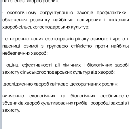
патогенезі хвороб рослин;
· екологічному обґрунтуванню заходів профілактики 
обмежен­ня розвитку найбільш поширених і шкідливи
хвороб сільськогосподарських культур;
· створенню нових сортозразків ріпаку озимого і ярого т
пше­ниці озимої з груповою стійкістю проти найбіль
небезпечних хвороб;
· оцінці ефек­тивності дії хімічних і біологічних засоб
захисту сільськогосподарських куль­тур від хвороб;
·дослідженню хвороб квітково-декоративних рослин;
вивченню екологічних та біологічних особливосте
збудників хвороб культивованих грибів і розробці заходів 
захисту.