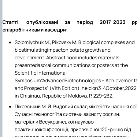
Статті, опубліковані за період 2017-2023 рр
співробітниками кафедри:
Solomiychuk M., Pikovsky M. Biological complexes and
biostimulatingimpacton potato growth and
development. Abstract book includes materials
presentedasoral communications or posters at the
Scientific International
Symposium“AdvancedBiotechnologies – Achievement
and Prospects” (VIth Edition), held on3-4October,2022
in Chisinau, Republic of Moldova. P. 229-232.
Піковський М. Й. Видовий склад мікобіоти насіння сої
Сучасні технологіїта системи захисту рослин:
матеріали Всеукраїнської науково-
практичноїконференції, присвяченої 120-річчю від