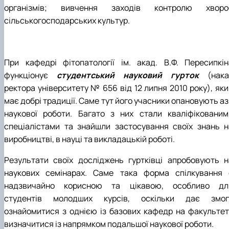
організмів; вивчен­ня заходів контролю хворо
сільськогосподарських культур.
При кафедрі фітопатології ім. акад. В.Ф. Пересипкін
функціонує
студентський науковий гурток
(нака
ректора університету № 656 від 12 липня 2010 року), яки
має добрі традиції. Саме тут його учасники опановують а
наукової роботи. Багато з них стали кваліфікованим
спеціалістами та знайшли застосування своїх знань н
виробництві, в науці та викладацькій роботі.
Результати своїх досліджень гуртківці апробовують н
наукових семінарах. Саме така форма спілкування 
надзвичайно корисною та цікавою, особливо дл
студентів молодших курсів, оскільки дає змог
ознайомитися з однією із базових кафедр на факультеті
визначитися із напрямком подальшої наукової роботи.