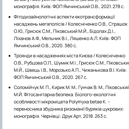
монографія. Київ: ФОП Ямчинський О.В., 2021. 278 с.
Фітодизайнологічні аспекти екотрансформації
насаджень мегаполісів / Колесніченко О.В., Страшок
О.Ю., Грисюк С.М., Піковський М.Й., Бідолах Д.І.,
Ліханов А.Ф., Мельник В.І., Ляшенко А.Л. Київ: ФОП
Ямчинський О.В., 2020. 380 с.
Троянди в насадженнях міста Києва / Колесніченко
О.В., Рубцова О.Л., Шумик М.І., Грисюк С.М., Піковськи
М.Й., Швець І.В., Морозько А.П., Чижанькова В.І. Київ:
ФОП Ямчинський О.В., 2020. 267 с.
Соломійчук М. П., Кирик М. М., Гунчак В. М., Піковськи
М.Й. Фітосанітарна безпека. Біолого-екологічні
особливості мікроміцета Polymyxa betae K. –
переносника збудника ризоманії буряків цукрових:
монографія. Чернівці: Друк Арт, 2018. 263 c.