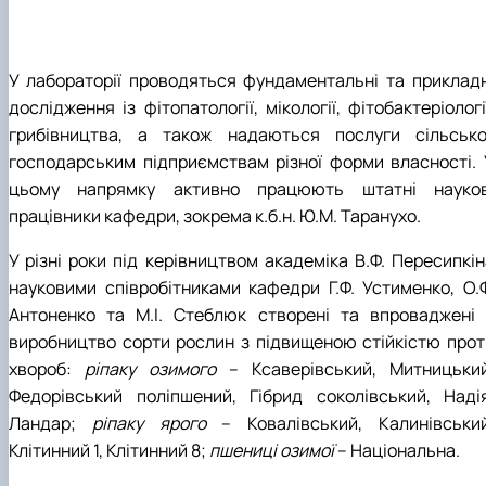
У лабо­раторії проводяться фундаментальні та прикладн
дослідження із фітопатології, мікології, фітобактеріологі
грибівництва, а також надаються послуги сільсько
господарським підприємствам різної форми власності. 
цьому напрямку активно працюють штатні науков
працівники кафедри, зокрема к.б.н. Ю.М. Таранухо.
У різні роки під керівництвом академіка В.Ф. Пересипкін
науковими співробітниками кафедри Г.Ф. Устименко, О.Ф
Антоненко та М.І. Стеблюк створені та впроваджені 
виробництво сорти рослин з підвищеною стійкістю прот
хво­роб:
ріпаку озимого
– Ксаверівський, Митницький
Федорівський поліпшений, Гібрид соколівський, Надія
Ландар;
ріпаку ярого
– Ковалівський, Калинівський
Клітинний 1, Клітинний 8;
пшениці озимої
– Національна.