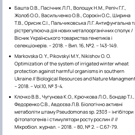
Башта О.В., Пасічник Л.П., Волощук Н.М., Репіч Г.Г.,
Жолоб О.О., Васильченко О.В., Сорокін О.С., Ширина
Т.В., Орисик С.І., Пальчиковська Л.Г. Антифунгальна т
рістрегулююча дія нових металоорганічних сполук /
Вісник Українського товариства генетиків і
селекціонерів. – 2018. – Вип. 16, №2. – 143-149.
Markovska O. Y., Pikovskyi M.Y., Nikishov O. O.
Optimization of the system of irrigated winter wheat
protection against harmful organisms in southern
Ukraine // Biological Resources and Nature Managment
– 2018. – Vol.10, № 3-4.
Клочко В.В., Чугунова К.О., Крючкова Л.О., Бондар Т.І.,
Федоренко С.В., Авдєєва Л.В. Біологічно активні
метаболіти штаму Pseudomonas sp. 2303 – інгібітори
фітопатогенів і стимулятори росту рослин // //
Мікробіол. журнал. – 2018. – 80, № 2. – С.67-79.