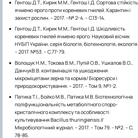
Гентош Д.Т., Кирик М.М., Гентош І.Д. Сортова стійкість
ячменю ярого проти кореневих гнилей. Карантин і
захист рослин. – 2017. –№ 2-4. – С.13-14.
Гентош Д.Т., Кирик М.М., Гентош І.Д. Шкідливість
кореневих гнилей ячменю ярого. Науковий вісник
НУБіП України. серія біологія, біотехнологія, екологія
– 2017. №53. – С.77-79.
Волощук Н.М., Токова В.М., Пупій О.В., Ушкалов В.О.,
ДанчукВ.В. контамінація та ушкодження
мікроміцетами зерна та кормів/ Біоресурси і
природокористування. – 2017. – Том 9, №1-2.
Патика Т.І., Бойко М.В., Патика М.В. Біотехнологічна
поліфункціональність метаболітного споро-
кристалічного комплексу та особливості
культивування Bacillus thuringiensis //
Мікробіологічний журнал. – 2017. – Том 79. - №2. – С.
78-85.