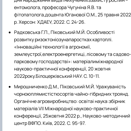
дня народження видатнихученихіззахисту рослин –
ентомолога, професора Чугуніна Я.В. та
фітопатолога,доцента Юганової О.М., 25 травня 2022
р. Херсон: ХДАЕУ, 2022. С. 24-26.
Радковська Г.П., Піковський М.Й. Особливості
розвитку ризоктоніозунапаростках картоплі.
«Інноваційні технології в агрономії,
землеустрої,електроенергетиці, лісовому та садово
парковому господарстві»: матеріалиміжнародної
науково-практичної конференції, 20 жовтня
2022року.Білоцерківський НАУ. С. 10-11.
Мирошниченко Д.М., Піковський М.Й. Уражуваність
чорноюплямистістюсортів чайно-гібридних троянд.
Органічне агровиробництво: освітаі наука:збірник
матеріалів VII Міжнародної науково-практичної
конференції, 25жовтня 2022 р., Науково-методичний
центр ВФПО. Київ, 2022. С. 95-97.