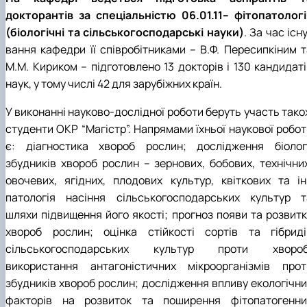
докторантів за спеціальністю 06.01.11– фітопатологі
(біологічні та сільськогосподарські науки)
. За час існ
вання кафедри її співробітниками – В.Ф. Пересипкіним т
М.М. Кириком – під­готовлено 13 докторів і 130 кандидат
наук, у тому числі 42 для зарубіжних країн.
У виконанні науково-дослідної роботи беруть участь тако
студенти ОКР “Магістр”. Напрямами їхньої наукової робот
є: діагностика хвороб рослин; дослідження біологі
збудників хвороб рослин – зернових, бобових, техніч­них
овочевих, ягідних, плодових культур, квіткових та ін.
патологія насіння сільськогосподарських культур т
шляхи підвищення його якості; прогноз появи та розвитк
хвороб рослин; оцінка стійкості сортів та гібриді
сільськогосподарських культур проти хвороб
використання антагоністичних мікроорганізмів прот
збудників хвороб рослин; дослідження впливу еколо­гічни
факторів на розвиток та поширення фітопатогенни