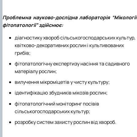
Проблемна науково-дослідна лабора­торія “Мікології 
фітопатології” здійснює:
діагностику хвороб сільськогоспо­дарських культур,
квітково-декоративних рослин і культивованих
грибів;
фітопатологічну експертизу насіння та садивного
матеріалу рослин;
вилучення мікроміцетів у чисту культуру;
ідентифікацію збудників мікозів рослин;
фітопатологічний моніторинг посівів
сільськогосподарських культур;
розробку систем захисту рослин від хвороб.