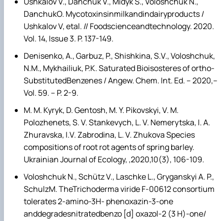
Ushkalov V., Danchuk V., Midyk S., Voloshchuk N.,
DanchukO. Mycotoxinsinmilkandindairyproducts /
Ushkalov V, etal. // Foodscienceandtechnology. 2020.
Vol. 14, Issue 3. P. 137-149.
Denisenko, A., Garbuz, P., Shishkina, S.V., Voloshchuk,
N.M., Mykhailiuk, P.K. Saturated Bioisosteres of ortho-
SubstitutedBenzenes / Angew. Chem. Int. Ed. – 2020,–
Vol. 59. – P. 2-9.
M. M. Kyryk, D. Gentosh, M. Y. Pikovskyi, V. M.
Polozhenets, S. V. Stankevych, L. V. Nemerytska, I. A.
Zhuravska, I.V. Zabrodina, L. V. Zhukova Species
compositions of root rot agents of spring barley.
Ukrainian Journal of Ecology, ,2020,10(3), 106-109.
Voloshchuk N., Schütz V., Laschke L., Gryganskyi A. P.,
SchulzM. TheTrichoderma viride F-00612 consortium
tolerates 2-amino-3H- phenoxazin-3-one
anddegradesnitratedbenzo [d] oxazol-2 (3 H)-one/