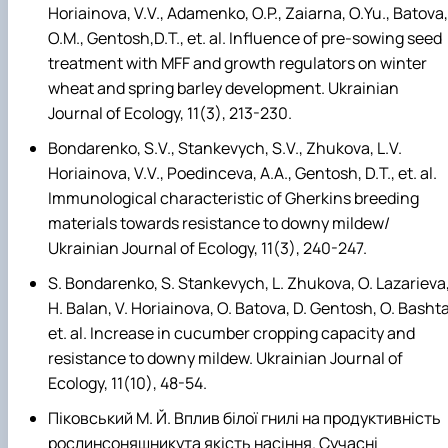
Horiainova, V.V., Adamenko, O.P., Zaiarna, O.Yu., Batova,
O.M., Gentosh,D.T., et. al. Influence of pre-sowing seed
treatment with MFF and growth regulators on winter
wheat and spring barley development. Ukrainian
Journal of Ecology, 11(3), 213-230.
Bondarenko, S.V., Stankevych, S.V., Zhukova, L.V.
Horiainova, V.V., Poedinceva, А.A., Gentosh, D.T., et. al.
Immunological characteristic of Gherkins breeding
materials towards resistance to downy mildew/
Ukrainian Journal of Ecology, 11(3), 240-247.
S. Bondarenko, S. Stankevych, L. Zhukova, O. Lazarieva
H. Balan, V. Horiainova, O. Batova, D. Gentosh, O. Bashta
et. al. Increase in cucumber cropping capacity and
resistance to downy mildew. Ukrainian Journal of
Ecology, 11(10), 48-54.
Піковський М. Й. Вплив білої гнилі на продуктивність
рослинсоняшникута якість насіння. Сучасні