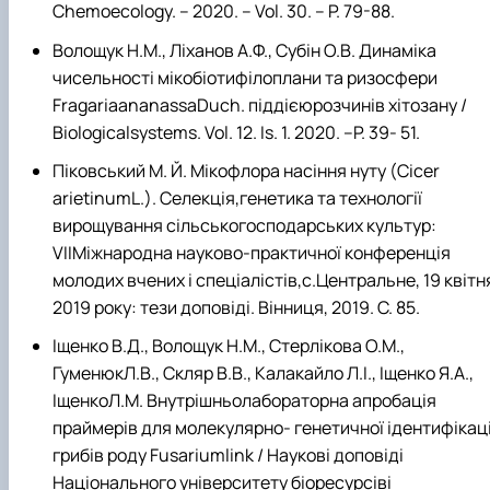
Chemoecology. – 2020. – Vol. 30. – P. 79-88.
Волощук Н.М., Ліханов А.Ф., Субін О.В. Динаміка
чисельності мікобіотифілоплани та ризосфери
FragariaananassaDuch. піддієюрозчинів хітозану /
Biologicalsystems. Vol. 12. Is. 1. 2020. –P. 39- 51.
Піковський М. Й. Мікофлора насіння нуту (Cіcer
arіetіnumL.). Селекція,генетика та технології
вирощування сільськогосподарських культур:
VIIМіжнародна науково-практичної конференція
молодих вчених і спеціалістів,с.Центральне, 19 квітн
2019 року: тези доповіді. Вінниця, 2019. С. 85.
Іщенко В.Д., Волощук Н.М., Стерлікова О.М.,
ГуменюкЛ.В., Скляр В.В., Калакайло Л.І., Іщенко Я.А.,
ІщенкоЛ.М. Внутрішньолабораторна апробація
праймерів для молекулярно- генетичної ідентифікаці
грибів роду Fusariumlink / Наукові доповіді
Національного університету біоресурсіві