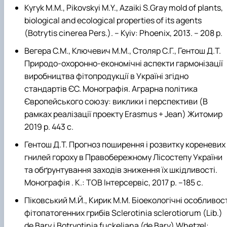
Kyryk M.M., Pikovskyi M.Y., Azaiki S.Gray mold of plants,
biological and ecological properties of its agents
(Botrytis cinerea Pers.). – Kyiv: Phoenix, 2013. – 208 p.
Вегера С.М., Ключевич М.М., Столяр С.Г., Гентош Д.Т.
Природо-охоронно-економічні аспекти гармонізації
виробництва фітопродукції в Україні згідно
стандартів ЄС. Монографія. Аграрна політика
Європейського союзу: виклики і перспективи (В
рамках реалізації проекту Erasmus + Jean) Житомир
2019 р. 443 с.
Гентош Д.Т. Прогноз поширення і розвитку кореневих
гнилей гороху в Правобережному Лісостепу України
та обґрунтування заходів зниження їх шкідливості.
Монографія . К.: ТОВ Інтерсервіс, 2017 р. –185 с.
Піковський М.Й., Кирик М.М. Біоекологічні особливос
фітопатогенних грибів Sclerotinia sclerotiorum (Lib.)
de Bary і Botryotinia fuckeliana (de Bary) Whetzel: