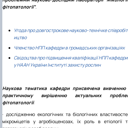
фітопатології”
.
Угода про довгострокове науково-технічке співробіт
ицтво
Членство НПП кафедри в громадських організаціях
Свідоцтва про підвищення кваліфікації НПП кафедри
у НААН України Інституті захисту рослин
Наукова тематика кафедри присвячена вивченню 
практичному вирішенню актуальних пробле
фітопатології
:
· дослідженню екологічних та біологічних властивосте
мікроміцетів у агробіоценозах, їх роль в етіології т