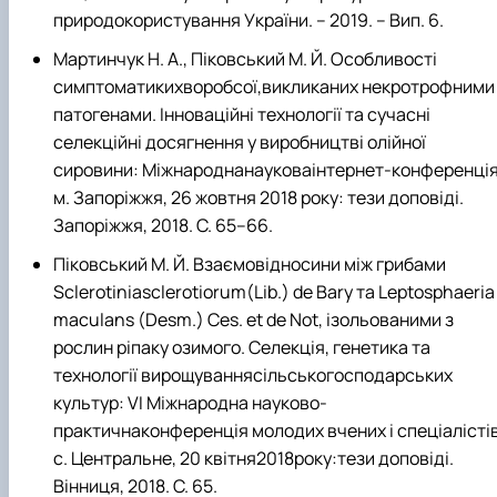
природокористування України. – 2019. – Вип. 6.
Мартинчук Н. А., Піковський М. Й. Особливості
симптоматикихворобсої,викликаних некротрофними
патогенами. Інноваційні технології та сучасні
селекційні досягнення у виробництві олійної
сировини: Міжнароднанауковаінтернет-конференція
м. Запоріжжя, 26 жовтня 2018 року: тези доповіді.
Запоріжжя, 2018. С. 65–66.
Піковський М. Й. Взаємовідносини між грибами
Sclerotiniasclerotiorum(Lib.) de Bary та Leptosphaeria
maculans (Desm.) Ces. et de Not, ізольованими з
рослин ріпаку озимого. Селекція, генетика та
технології вирощуваннясільськогосподарських
культур: VI Міжнародна науково-
практичнаконференція молодих вчених і спеціалістів
с. Центральне, 20 квітня2018року:тези доповіді.
Вінниця, 2018. С. 65.