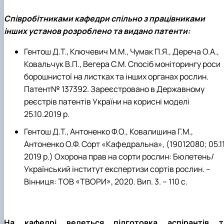
Співробітниками кафедри спільно з працівниками
інших установ розроблено та видано патенти:
Гентош Д.Т., Ключевич М.М., Чумак П.Я., Дереча О.А.,
Ковальчук В.П., Вегера С.М. Спосіб моніторингу роси
борошнистої на листках та інших органах рослин.
Патент№ 137392. Зареєстровано в Державному
реєстрів патентів України на корисні моделі
25.10.2019 р.
Гентош Д.Т., Антоненко Ф.О., Ковалишина Г.М.,
Антоненко О.Ф. Сорт «Кафедральна», (19012080; 05.11
2019 р.) Охорона прав на сорти рослин: Бюлетень/
Український інститут експертизи сортів рослин. –
Вінниця: ТОВ «ТВОРИ», 2020. Вип. 3. – 110 с.
На кафедрі ведеться підготовка аспірантів т