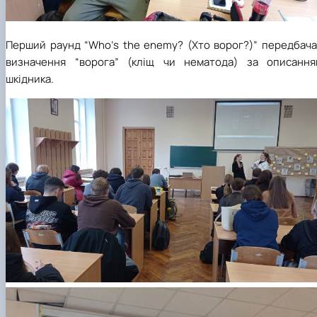
Перший раунд
“
Who
’
s
the
enemy
?
(Хто ворог?)
”
передбача
визначення
“
ворога
”
(кліщ чи нематода) за описання
шкідника.