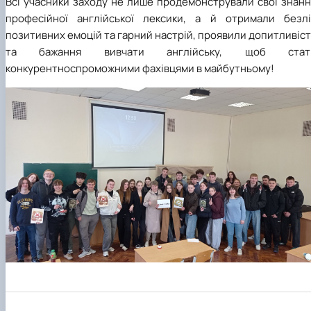
Всі учасники заходу не лише продемонстрували свої знанн
професійної англійської лексики, а й отримали безлі
позитивних емоцій та гарний настрій, проявили допитливіс
та бажання вивчати англійську, щоб стат
конкурентноспроможними фахівцями в майбутньому!