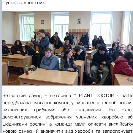
функції кожної з них.
Четвертий раунд – вікторина “
PLANT
DOCTOR
-
battl
передбачала змагання команд у визначенні хвороб рослин
викликаних грибками або шкідниками. На екран
демонструвалися зображення уражених хворобою аб
шкідниками рослин, а команди мали описати англійсько
мовою ознаки й визначити вид хвороби та запропонуват