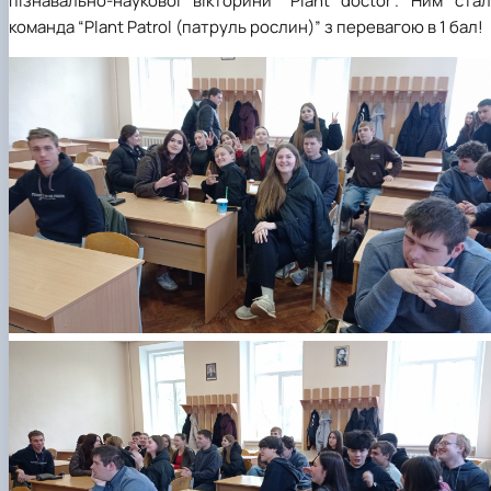
пізнавально-наукової вікторини "
Plant
doctor
". Ним стал
команда “
Plant
Patrol
(патруль рослин)” з перевагою в 1 бал!