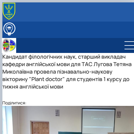
ПРО КАФЕДРУ
Міжнародна діяльність
ВСТУПНИКУ
Навчально-методична робота
ОСВІТНІЙ ПРОЦЕС
Виховна робота
НАУКОВА РОБОТА
Профорієнтаційна робота кафедри
Кандидат філологічних наук, старший викладач
СКЛАД КАФЕДРИ
Науково-дослідна лабораторія «Науково-технічно
ГУРТКИ
кафедри англійської мови для ТАС Лугова Тетяна
перекладу»
Студентський науковий гурток "Сучасна англійськ
Миколаївна провела пізнавально-наукову
мова науково-технічного спряму…
вікторину "Plant doctor" для студентів 1 курсу до
Студентський науковий гурток "Основи перекладу
тижня англійської мови
фахових текстів"
Поділитися: