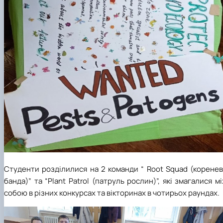
Студенти розділилися на 2 команди “
Root
Squad
(коренев
банда)” та “
Plant
Patrol
(патруль рослин)”, які змагалися м
собою в різних конкурсах та вікторинах в чотирьох раундах.