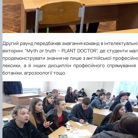
Другий раунд передбачав змагання команд в інтелектуальн
вікторині “
Myth
or
truth
–
PLANT
DOCTOR
”, де студенти ма
продемонструвати знання не лише з англійської професійн
лексики, а й інших дисциплін професійного спрямування 
ботаніки, агрозоології тощо.