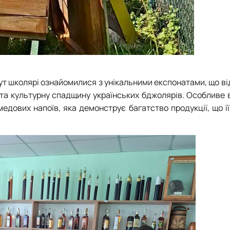
ут школярі ознайомилися з унікальними експонатами, що 
я та культурну спадщину українських бджолярів. Особливе
медових напоїв, яка демонструє багатство продукції, що 