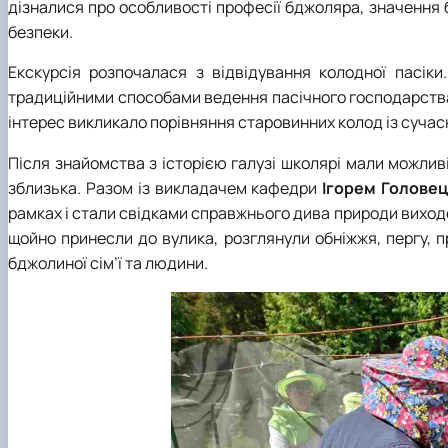
дізналися про особливості професії бджоляра, значення 
безпеки.
Екскурсія розпочалася з відвідування колодної пасіки
традиційними способами ведення пасічного господарства 
інтерес викликало порівняння старовинних колод із сучас
Після знайомства з історією галузі школярі мали можлив
зблизька. Разом із викладачем кафедри
Ігорем Голове
рамках і стали свідками справжнього дива природи виходо
щойно принесли до вулика, розглянули обніжжя, пергу, 
бджолиної сім’ї та людини.