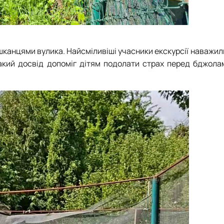
канцями вулика. Найсміливіші учасники екскурсії наважил
Такий досвід допоміг дітям подолати страх перед бджола