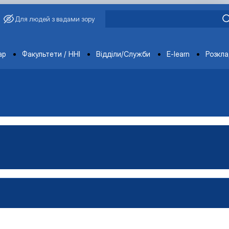
Для людей з вадами зору
ments
ар
Факультети / ННІ
Відділи/Служби
E-learn
Розкл