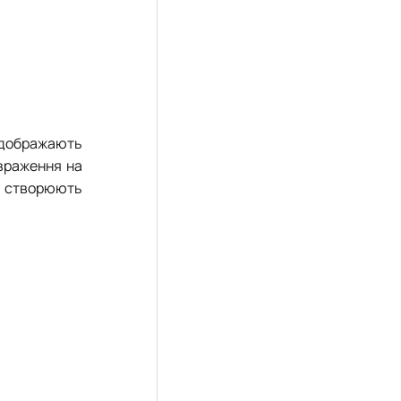
відображають
 враження на
її створюють