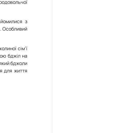
продовольчої
айомилися з
і. Особливий
олиної сім’ї
тою бджіл на
 який бджоли
ня для життя