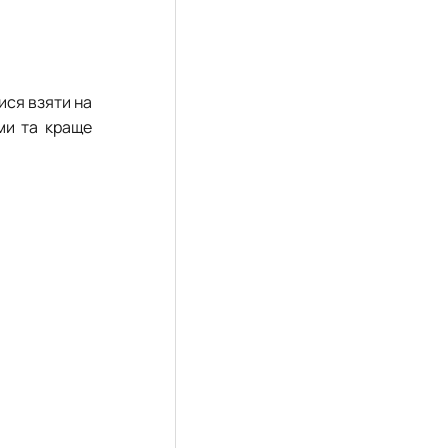
ися взяти на
ми та краще