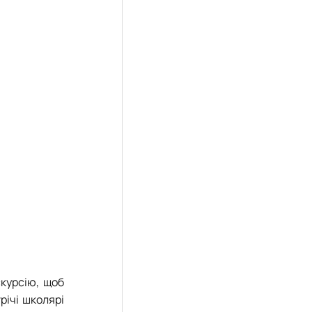
скурсію, щоб
річі школярі