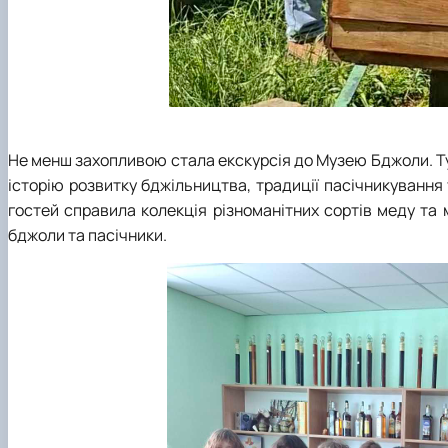
Не менш захопливою стала екскурсія до Музею Бджоли. Т
історію розвитку бджільництва, традиції пасічникуванн
гостей справила колекція різноманітних сортів меду та 
бджоли та пасічники.