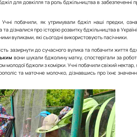
бджіл для довкілля та роль бджільництва в забезпеченні 
. Учні побачили, як утримували бджіл наші предки, озн
та дізналися про історію розвитку бджільництва в Україн
ними вуликами, які сьогодні використовують пасічники.
ість зазирнути до сучасного вулика та побачити життя бдж
цьким
вони шукали бджолину матку, спостерігали за робо
м молодої бджоли з комірки. Учні побачили свіжий нектар,
прополіс та маточне молочко, дізнавшись про їхнє значен