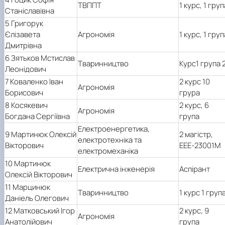
ТВППТ
1 курс, 1 груп
Станіславівна
5 Григорук
Єлізавета
Агрономія
1 курс, 1 груп
Дмитрівна
6 Зятьков Мстислав
Тваринництво
Курс1 група 
Леонідович
7 Коваленко Іван
2 курс 10
Агрономія
Борисович
грура
8 Косякевич
2 курс, 6
Агрономія
Богдана Сергіївна
група
Електроенергетика,
9 Мартинюк Олексій
2 магістр,
електротехніка та
Вікторович
ЕЕЕ-23001М
електромеханіка
10 Мартинюк
Електрична інженерія
Аспірант
Олексій Вікторович
11 Марцинюк
Тваринництво
1 курс 1 груп
Даніель Олегович
12 Матковський Ігор
2 курс, 9
Агрономія
Анатолійович
група