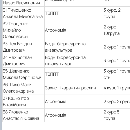
Назар Васильович
31 Тимошенко
3 курс, 2
ТВППТ
Анжела Миколаївна
група
32 Троценко
2 курс
Михайло
Агроном
ія
10група
Олексійович
33 Чех Богдан
Водні біоресурси та
2 курс 1 груп
Дмитрович
аквакультура
34 Чех Богдан
Водні біоресурси та
3 курс 1 груп
Дмитрович
аквакультура
35 Шевченко
3 курс 1 груп
ТВППТ
Микола Сергійович
стн
36 Шило Марія
Захист і карантин рослин
4 курс 1 груп
Олександрівна
37 Юшко Ігор
Агрономія
2 курс 2 груп
Віталійович
38 Яковенко
2 курс 5
Агрономія
Анастасія Юріївна
група