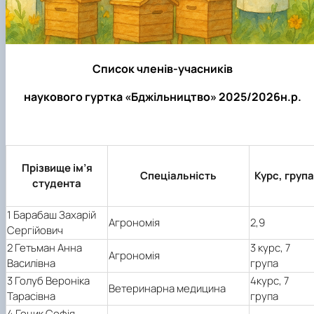
Список членів-учасників
наукового гуртка «Бджільництво» 2025/2026н.р.
Прізвище ім’я
Спеціальність
Курс, група
студента
1 Барабаш Захарій
Агрономія
2,9
Сергійович
2 Гетьман Анна
3 курс, 7
Агрономія
Василівна
група
3 Голуб Вероніка
4
курс,
7
Ветеринарна медицина
Тарасівна
група
4 Гоцик Софія