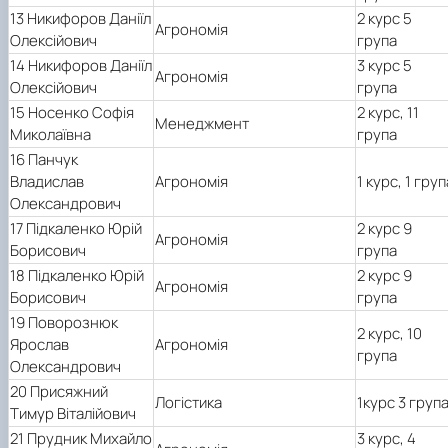
13 Никифоров Даніїл
2 курс 5
Агрономія
Олексійович
група
14 Никифоров Даніїл
3 курс 5
Агрономія
Олексійович
група
15 Носенко Софія
2 курс, 11
Менеджмент
Миколаївна
група
16 Панчук
Владислав
Агрономія
1 курс, 1 груп
Олександрович
17 Підкаленко Юрій
2 курс 9
Агрономія
Борисович
група
18 Підкаленко Юрій
2 курс 9
Агрономія
Борисович
група
19 Поворознюк
2 курс, 10
Ярослав
Агрономія
група
Олександрович
20 Присяжний
Логістика
1курс 3 груп
Тимур Віталійович
21 Прудник Михайло
3 курс, 4