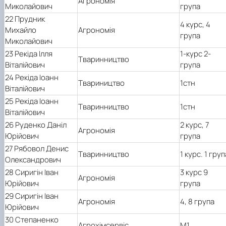
Агрономія
Миколайович
група
22 Прудник
4 курс, 4
Михайло
Агрономія
група
Миколайович
23 Рекіда Ілля
1-курс 2-
Тваринництво
Віталійович
група
24 Рекіда Іоанн
Твариництво
1стн
Віталійович
25 Рекіда Іоанн
Тваринництво
1стн
Віталійович
26 Руденко Даніл
2 курс, 7
Агрономія
Юрійович
група
27 Рябовол Денис
Тваринництво
1 курс. 1 груп
Олександрович
28 Сиригін Іван
3 курс 9
Агрономія
Юрійович
група
29 Сиригін Іван
Агрономія
4, 8 група
Юрійович
30 Степаненко
Агрохімсервіс
М1