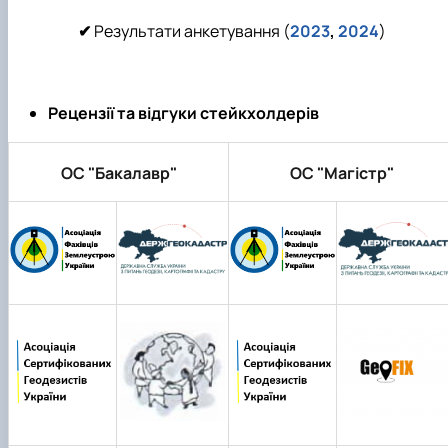
✔
Результати анкетування (
2023
,
2024
)
Рецензії та відгуки стейкхолдерів
ОС "Бакалавр"
ОС "Магістр"