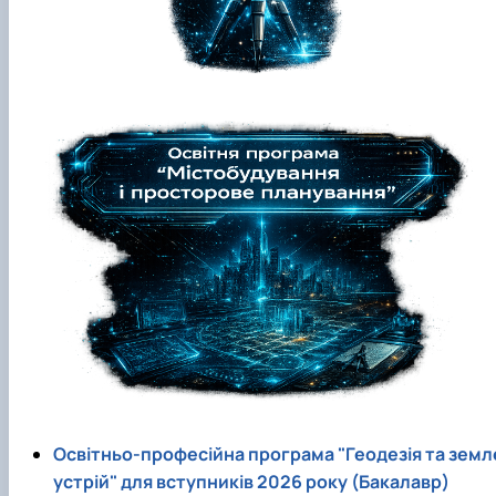
Освітньо-професійна програма "Геодезiя та земл
устрiй" для вступників 2026 року (Бакалавр)