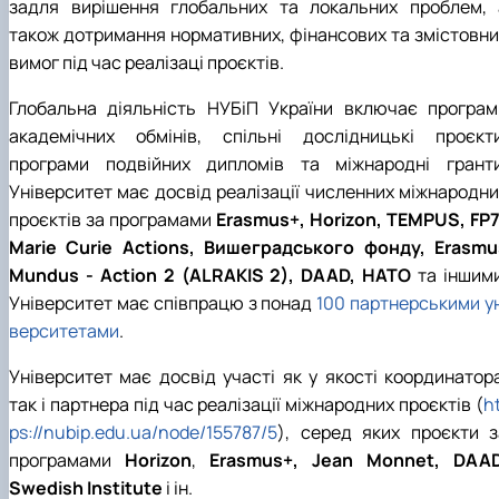
задля вирішення глобальних та локальних проблем, 
також дотримання нормативних, фінансових та змістовни
вимог під час реалізаці проєктів.
Глобальна діяльність НУБіП України включає програм
академічних обмінів, спільні дослідницькі проєкти
програми подвійних дипломів та міжнародні гранти
Університет має досвід реалізації численних міжнародни
проєктів за програмами
Erasmus+, Horizon, TEMPUS, FP7
Marie Curie Actions, Вишеградського фонду, Erasmu
Mundus - Action 2 (ALRAKIS 2), DAAD, НАТО
та іншими
Університет має співпрацю з понад
100 партнерськими ун
верситетами
.
Університет має досвід участі як у якості координатора
так і партнера під час реалізації міжнародних проєктів (
h
ps://nubip.edu.ua/node/155787/5
), серед яких проєкти з
програмами
Horizon
,
Erasmus+,
Jean Monnet,
DAAD
Swedish Institute
і ін.