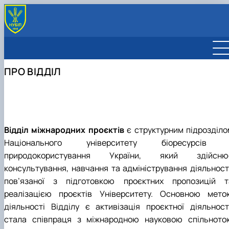
ВІДДІЛ
Про відділ
МІЖНАРОДНІ ПРОЄКТИ
ПРО ВІДДІЛ
Команда
Міжнародні проєкти
ПРОГРАМИ, КОНКУРСИ
Відповідальні за міжнародну діяльність
Реєстрація міжнародних проєктів
Horizon Europe
ГРАНТОВІ МОЖЛИВОСТІ
Реєстраційна інформація НУБіП України
Інфографіка
Erasmus+
КОРИСНІ МАТЕРІАЛИ
Бренд університету
Jean Monnet
НКП ГОРИЗОНТ ЄВРОПА
Visegrad Fund
Відділ міжнародних проєктів
є структурним підрозділо
Національного університету біоресурсів 
природокористування України, який здійсню
консультування, навчання та адміністрування діяльності
пов’язаної з підготовкою проєктних пропозицій т
реалізацією проєктів Університету. Основною мето
діяльності Відділу є активізація проєктної діяльності
стала співпраця з міжнародною науковою спільното