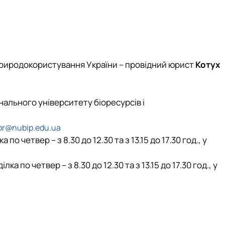
ПП «Публічне управлін…
ОПП «Публічне управлі…
і столи, форуми
 природокористування України – провідний юрист
Котух
ального університету біоресурсів і
or@nubip.edu.ua
 четвер – з 8.30 до 12.30 та з 13.15 до 17.30 год., у
 по четвер – з 8.30 до 12.30 та з 13.15 до 17.30 год., у