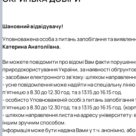
Нормативні документи
Практичне навчання
Роботодавці
Наукові гуртки
Тематика магістерських робіт
Офіційні документи
Аспірантура
Неформальна освіта
Інноваційна діяльність
Скринька довіри
Співпраця у навчальній, науковій, виробничій та іннова
Шановний відвідувачу!
Академічна доброчесність
Уповноважена особа з питань запобігання та виявленн
Інструкції та алгоритми дій
Катерина Анатоліївна.
Ви можете повідомити про відомі Вам факти порушенн
природокористування України, за наявності обґрунто
- засобами електронного зв’язку: шляхом направленн
- усне повідомлення може надійти на спеціальну лінію зв’
п’ятницю з 8.30 до 12.30 год. та з 13.15 до 16.15 год.
- особисто Уповноваженій особі з питань запобігання та 
п’ятницю з 8.30 до 12.30 год. та з 13.15 до 16.15 год. (корп
- шляхом направлення листа на адресу університету: вул
іншим зручним способом.
Інформація може бути надана Вами у т.ч. анонімно, а