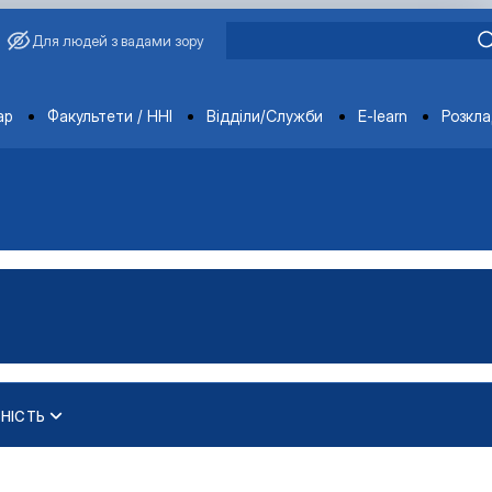
Для людей з вадами зору
ments
ар
Факультети / ННІ
Відділи/Служби
E-learn
Розкл
НІСТЬ
ЦІЙНОЮ ТА КОНСАЛТИНГОВОЮ ДІ…
трування"
 діяльністю»