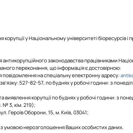
D4 «Публічне управління та адміністрування» ОС «Магістр» О
Наукові конкурси студентів
D4 «Публічне управління та адміністрування» ОС «Бакалавр» 
Науково-практичні конференції, кругл
ційній сферах
я корупції у Національному університеті біоресурсів і
я антикорупційного законодавства працівниками Націон
ваного переконання, що інформація є достовірною:
я повідомлення на спеціальну електронну адресу:
antik
язку: 527-82-57, по буднях у робочі години: з понеділка по
виявлення корупції по буднях у робочі години: з понеділка
. № 3, кім. 219);
. Героїв Оборони, 15, м. Київ, 03041;
бо з умовою нерозголошення Ваших особистих даних.