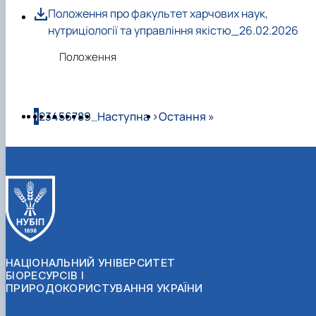
Положення про факультет харчових наук,
нутриціології та управління якістю_26.02.2026
Положення
Розбивка на сторінки
Сторінка
Сторінка
Сторінка
Сторінка
Сторінка
Сторінка
Сторінка
Сторінка
Сторінка
Наступна сторінка
Остання сторінка
1
2
3
4
5
6
7
8
9
Наступна ›
Остання »
…
НАЦІОНАЛЬНИЙ УНІВЕРСИТЕТ
БІОРЕСУРСІВ І
ПРИРОДОКОРИСТУВАННЯ УКРАЇНИ