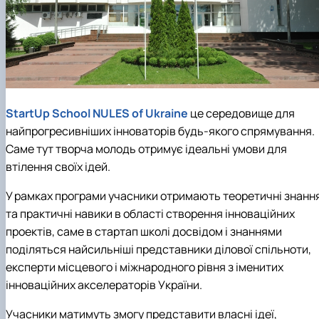
StartUp School NULES of Ukraine
це середовище для
найпрогресивніших інноваторів будь-якого спрямування.
Саме тут творча молодь отримує ідеальні умови для
втілення своїх ідей.
У рамках програми учасники отримають теоретичні знанн
та практичні навики в області створення інноваційних
проектів, саме в стартап школі досвідом і знаннями
поділяться найсильніші представники ділової спільноти,
експерти місцевого і міжнародного рівня з іменитих
інноваційних акселераторів України.
Учасники матимуть змогу представити власні ідеї,