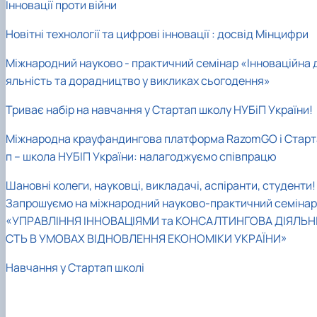
Інновації проти війни
Новітні технології та цифрові інновації : досвід Мінцифри
Міжнародний науково - практичний семінар «Інноваційна д
яльність та дорадництво у викликах сьогодення»
Триває набір на навчання у Стартап школу НУБіП України!
Міжнародна крауфандингова платформа RazomGO і Старт
п – школа НУБІП України: налагоджуємо співпрацю
Шановні колеги, науковці, викладачі, аспіранти, студенти!
Запрошуємо на міжнародний науково-практичний семінар
«УПРАВЛІННЯ ІННОВАЦІЯМИ та КОНСАЛТИНГОВА ДІЯЛЬН
СТЬ В УМОВАХ ВІДНОВЛЕННЯ ЕКОНОМІКИ УКРАЇНИ»
Навчання у Стартап школі