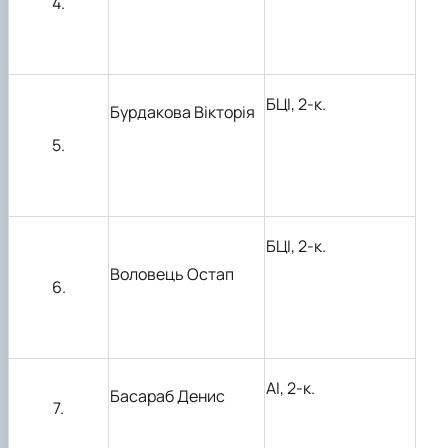
4.
БЦІ, 2-к.
Бурдакова Вікторія
5.
БЦІ, 2-к.
Воловець Остап
6.
АІ, 2-к.
Басараб Денис
7.