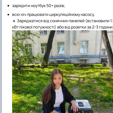
зарядити ноутбук 50+ разів;
всю ніч працювати циркуляційному насосу.
🔹 Заряджатися від сонячних панелей (встановили 1.
кВт пікової потужності) або від розетки за 2-3 години