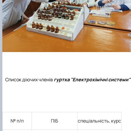
Список діючих членів
гуртка "
Електрохімічні системи"
№ п/п
ПІБ
спеціальність, курс