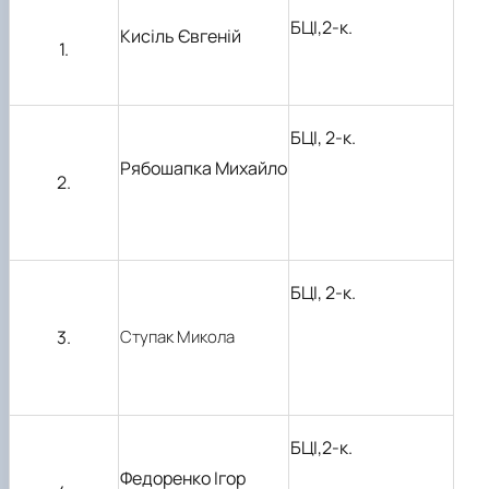
БЦІ,2-к.
Кисіль Євгеній
1.
БЦІ, 2-к.
Рябошапка Михайло
2.
БЦІ, 2-к.
3.
Ступак Микола
БЦІ,2-к.
Федоренко Ігор