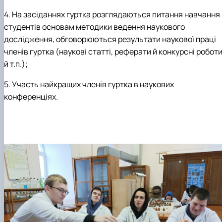
4. На засіданнях гуртка розглядаються питання навчання
студентів основам методики ведення наукового
дослідження, обговорюються результати наукової праці
членів гуртка (наукові статті, реферати й конкурсні робот
й т.п.);
5. Участь найкращих членів гуртка в наукових
конференціях.