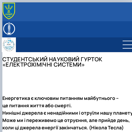
ПРО КАФЕДРУ
Співробітники кафедри
НАВЧАЛЬНА РОБОТА
Історична довідка про кафедру загальної хімії
Навчально-методичне забезпечення, робочі
НАУКОВА РОБОТА
Структурні підрозділи кафедри
програми
Наукова та іноваційна діяльність
Профорієнтаційна робота кафедри
Навчальна робота кафедри
Студентський науковий гурток "Озон. Сучасні
СТУДЕНТСЬКИЙ НАУКОВИЙ ГУРТОК
Культурно-виховна робота
Навчальне стажування в Китаї
синтези біологічно активних речовин…
«ЕЛЕКТРОХІМІЧНІ СИСТЕМИ»
Студентський науковий гурток "Органічна та
біоорганічна хімія"
Студентський науковий гурток "Зелена хімія"
Студентський науковий гурток «Електрохімічні
системи»
Студентський науковий гурток "Органічна хімія в
Енергетика є ключовим питанням майбутнього –
сільському господарстві"
це питання життя або смерті.
Студентський науковий гурток "Антиоксиданти в
Нинішні джерела є ненадійними і отруїли нашу планету
харчовій промисловості"
Може ми і переживемо це отруєння, але прийде день,
Студентський науковий гурток „Метали та поліме
коли ці джерела енергії закінчаться. (Нікола Тесла)
в машинобудуванні ”