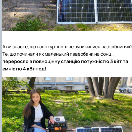
А ви знаєте, що наші гуртківці не зупинилися на дрібницях
Те, що починали як маленький павербанк на сонці,
переросло в повноцінну станцію потужністю 3 кВт та
ємністю 4 кВт·год!