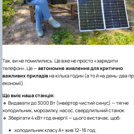
Так, ви не помилились. Це вже не просто «зарядити
телефон». Це —
автономне живлення для критично
важливих приладів
на кілька годин (а то й на день-два п
економії).
Що вміє наша станція:
🔹 Видавати до 3000 Вт (інвертор чистий синус) — тягне
холодильник, морозилку, насос, свердлильний станок.
🔹 Зберігати 4 кВт·год енергії — цього вистачає, щоб:
холодильник класу А+ жив 12–16 год;