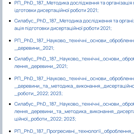
РП_PhD_187_Методика дослідження та організація 
ідготовки дисертаційної роботи 2021;
Силабус_PhD_187_Методика дослідження та органі
ація підготовки дисертаційної роботи 2021;
РП_PhD_187_Науково_технiчнi_основи_обробленн
_деревини_2021;
Силабус_PhD_187_Науково_технiчнi_основи_обро
лення_деревини_2021;
РП_PhD_187_Науково_технiчнi_основи_обробленн
_деревини_та_методика_виконання_дисертаційно
_роботи_2022;
2023;
Силабус_PhD_187_Науково_технiчнi_основи_обро
лення_деревини_та_методика_виконання_дисерт
ційної_роботи_2022;
2023;
РП_PhD_187_Прогресивні_технології_оброблення