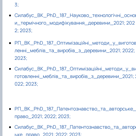
3;
Силабус_ВК_PhD_187_Науково_технологічні_осно
и_термічного_модифікування_деревини_2021;
202
2;
2023;
РП_ВК_PhD_187_Оптимізаційні_методи_у_вигото
ленні_меблів_та_виробів_з_деревини_2021;
2022;
2023;
Силабус_ВК_PhD_187_Оптимізаційні_методи_у_в
готовленні_меблів_та_виробів_з_деревини_2021;
022;
2023;
РП_ВК_PhD_187_Патентознавство_та_авторське
право_2021;
2022;
2023;
Силабус_ВК_PhD_187_Патентознавство_та_автор
ьке_право_2021;
2022;
2023;