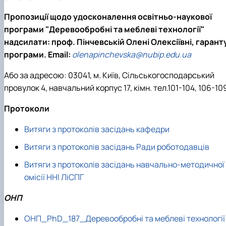
Пропозиції щодо удосконалення освітньо-наукової
програми "Деревообробні та меблеві технології"
надсилати: проф. Пінчевській Олені Олексіївні, гарант
програми. Email:
olenapinchevska@nubip.edu.ua
Або за адресою:
03041, м. Київ, Сільськогосподарський
провулок 4, навчальний корпус 17, кімн. тел.101-104, 106-10
Протоколи
Витяги з протоколів засідань кафедри
Витяги з протоколів засідань Ради роботодавців
Витяги з протоколів засідань навчально-методичної 
омісії ННІ ЛіСПГ
ОНП
ОНП_PhD_187_Деревообробні та меблеві технології