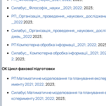
Силабус_Філософія_науки _2021
;
2022;
2023;
РП_Організація_проведення_наукових_досліджен
_2022
2023;
Силабус_Організація_проведення_наукових_дослі
джеь_2022
2023;
РП Компютерна обробка інформації_2021;
2022;
2023
Силабус_ Компютерна обробка інформації_2021;
20
2;
2023;
ОК Цикл фахової підготовки
РП Матиматичне моделювання та планування експе
именту 2021;
2022;
2023;
Силабус Матиматичне моделювання та планування 
ксперименту 2021;
2022;
2023;