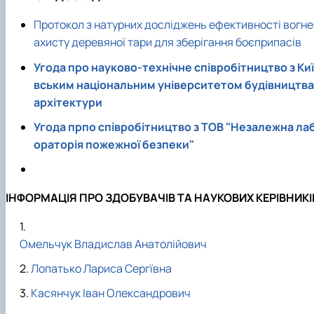
Протокол з натурних досліджень ефективності вогне
ахисту деревяної тари для зберігання боєприпасів
Угода про науково-технічне співробітництво з Киї
вським національним університетом будівництва 
архітектури
Угода прпо співробітництво з ТОВ "Незалежна ла
ораторія пожежної безпеки"
ІНФОРМАЦІЯ ПРО ЗДОБУВАЧІВ ТА НАУКОВИХ КЕРІВНИКІ
Омельчук Владислав Анатолійович
Лопатько Лариса Сергївна
Касянчук Іван Олександрович