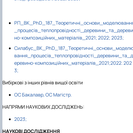
РП_ВК_PhD_187_Теоретичні_основи_моделюванн
_процесів_теплопровідності_деревини_та_дерев
но-композиційних_матеріалів_2021;
2022;
2023;
Силабус_ВК_PhD_187_Теоретичні_основи_модел
вання_процесів_теплопровідності_деревини_та_
еревино-композиційних_матеріалів_2021;
2022.
202
3;
Вибіркові з інших рівнів вищої освіти
ОС Бакалавр, ОС Магістр.
НАПРЯМИ НАУКОВИХ ДОСЛІДЖЕНЬ:
2023;
НАУКОВІ ДОСЛІДЖЕННЯ