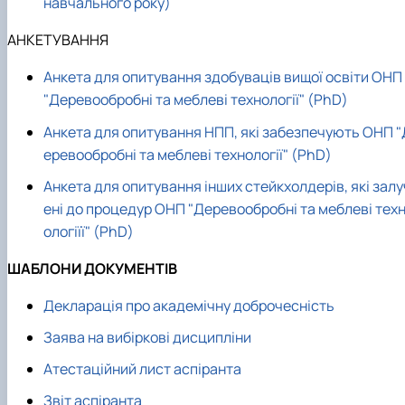
навчального року)
АНКЕТУВАННЯ
Анкета для опитування здобуваців вищої освіти ОНП
"Деревообробні та меблеві технології" (PhD)
Анкета для опитування НПП, які забезпечують ОНП "
еревообробні та меблеві технології" (PhD)
Анкета для опитування інших стейкхолдерів, які залу
ені до процедур ОНП "Деревообробні та меблеві тех
ологіїї" (PhD)
ШАБЛОНИ ДОКУМЕНТІВ
Декларація про академічну доброчесність
Заява на вибіркові дисципліни
Атестаційний лист аспіранта
Звіт аспіранта