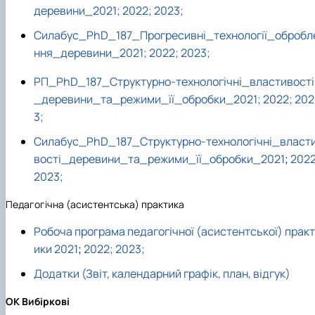
деревини_2021;
2022;
2023;
Силабус_PhD_187_Прогресивні_технології_обробл
ння_деревини_2021;
2022;
2023;
РП_PhD_187_Структурно-технологічні_властивості
_деревини_та_режими_її_обробки_2021;
2022;
202
3;
Силабус_PhD_187_Структурно-технологічні_власт
вості_деревини_та_режими_її_обробки_2021
;
2022
2023;
Педагогічна (асистентська) практика
Робоча програма педагогічної (асистентської) практ
ики 2021
;
2022;
2023;
Додатки (Звіт, календарний графік, план, відгук)
ОК Вибіркові