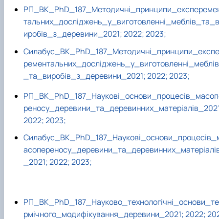
РП_ВК_PhD_187_Методичні_принципи_експереме
тальних_досліджень_у_виготовленні_меблів_та_
иробів_з_деревини_2021
;
2022;
2023;
Силабус_ВК_PhD_187_Методичні_принципи_експ
рементальних_досліджень_у_виготовленні_меблів
_та_виробів_з_деревини_2021;
2022;
2023;
РП_ВК_PhD_187_Наукові_основи_процесів_масоп
реносу_деревини_та_деревинних_матеріалів_2021
2022;
2023;
Силабус_ВК_PhD_187_Наукові_основи_процесів_
асопереносу_деревини_та_деревинних_матеріалі
_2021;
2022;
2023;
РП_ВК_PhD_187_Науково_технологічні_основи_те
рмічного_модифікування_деревини_2021;
2022;
20