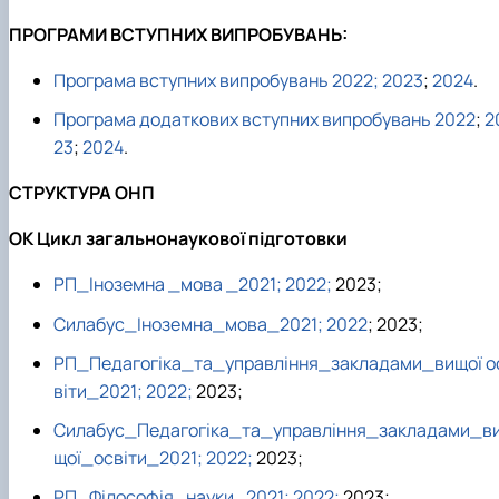
ПРОГРАМИ ВСТУПНИХ ВИПРОБУВАНЬ:
Програма вступних випробувань 2022;
2023
;
2024
.
Програма додаткових вступних випробувань 2022
;
2
23
;
2024
.
СТРУКТУРА ОНП
ОК Цикл загальнонаукової підготовки
РП_Іноземна _мова _2021;
2022;
2023;
Силабус_Іноземна_мова_2021;
2022
; 2023;
РП_Педагогіка_та_управління_закладами_вищої о
віти_2021;
2022;
2023;
Силабус_Педагогіка_та_управління_закладами_в
щої_освіти_2021;
2022;
2023;
РП_Філософія_науки_2021;
2022;
2023;