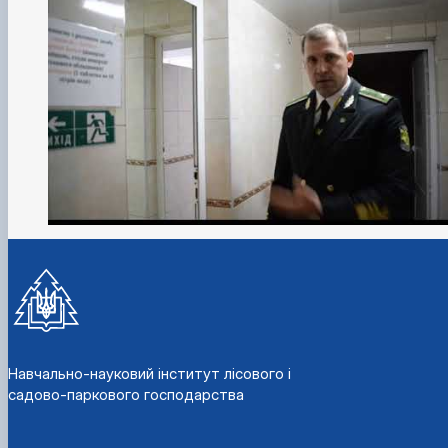
Навчально-науковий інститут лісового і
садово-паркового господарства