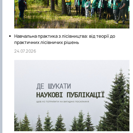
СЕРГА Петро Грирорович (18.06.1999 -
17.04.2024 р.), студент 2-го курсу 2024 рі…
СОЛОВЙОВ Сергій Олександрович
(08.06.1983 - 27.09.2022 р.), випускник 2017
року.
СОРОКА Олександр Григорович (03.07.1986 
Навчальна практика з лісівництва: від теорії до
03.07.2023 р.), випускник 2019 року.
практичних лісівничих рішень
СТЕПАНОВ Віталій Анатолійович (09.06.19
24.07.2026
- 20.05.2022 р.), випускник 1999 року.
ТЕРЕЩЕНКО Ростислав Віталійович (14.11.1
- 28.12.2023 р.), студент 2 курсу з…
ТУШАКОВСЬКИЙ Борис Олександрович
(02.05.1981 - 02.02.2025 р.), випускник 2003 р…
ШЕВЧЕНКО Володимир В’ячеславович
(30.06.1965 - 03.2022 р.), випускник 1992 року.
ШИНКАРЬОВ Олексій Сергійович (30.03.19
- 25.08.2023 р.), випускник 2016 року.
ЯРЕМА Микола Юрійович (13.12.1973 -
18.12.2022 р.), випускник 1996 року.