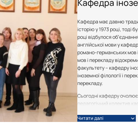
Кафедра інозем
Mes Découvertes
Робочі програми, силабуси, ЕНК
Робочі програми, силабуси, ЕНК
Робочі програми, силабуси, ЕНК
Робочі програми, силабуси, ЕНК
Explorer
Юний поліглот
Кафедра має давню традиц
історію у 1973 році, тоді 
році відбулося обʼєднанн
англійської мови у кафед
романо-германських мов і
мов і перекладу відокрем
факультету – кафедру іноз
іноземної філології і пе
перекладу.
Сьогодні кафедру очолює 
педагогічний колектив ка
Наразі на кафедрі іноземно
Читати далі
три із вченим званням пр
кандидатів наук із вчени
асистенти, чиї наукові ін