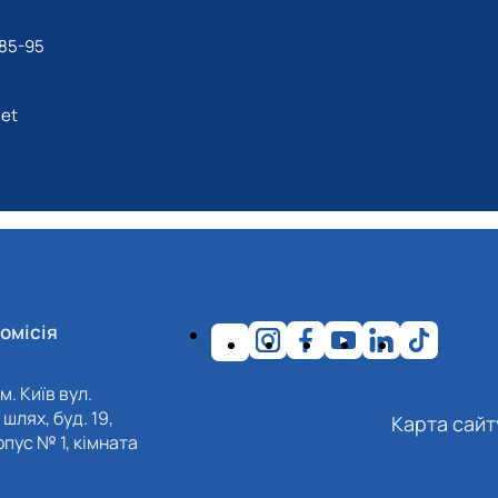
-85-95
net
омісія
м. Київ вул.
шлях, буд. 19,
Карта сайт
пус № 1, кімната