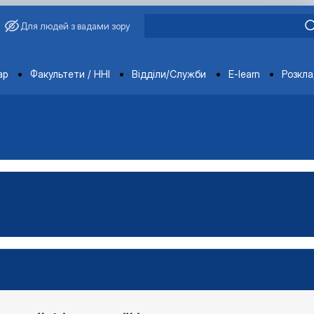
Для людей з вадами зору
ments
ар
Факультети / ННІ
Відділи/Служби
E-learn
Розкл