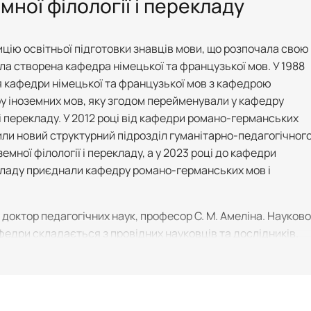
ної філології і перекладу
ію освітньої підготовки знавців мови, що розпочала свою
була створена кафедра німецької та французької мов. У 1988
я кафедри німецької та французької мов з кафедрою
ру іноземних мов, яку згодом перейменували у кафедру
 перекладу. У 2012 році від кафедри романо-германських
или новий структурний підрозділ гуманітарно-педагогічног
емної філології і перекладу, а у 2023 році до кафедри
рекладу приєднали кафедру романо-германських мов і
доктор педагогічних наук, професор С. М. Амеліна. Науково
федри складається з провідних науковців та дослідників.
ї філології і перекладу працює пʼять докторів наук, із них
офесора та два із вченим званням доцента, одинадцять
м званням доцента, десять старших викладачів та три
тереси полягають у різних наукових сферах – лексикологія,