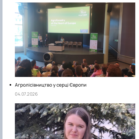
лісовідновлення, лісорозведення, плантаційного
лісовирощування, лісової рекультивації, підвищення
продуктивності лісів лісокультурними методами, лісової
меліорації та оптимізації агроландшафтів.
Агролісівництво у серці Європи
04.07.2026