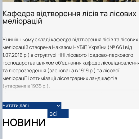
Кафедра відтворення лісів та лісових
меліорацій
У нинішньому складі кафедра відтворення лісів та лісових
меліорацій створена Наказом НУБіП України (№ 661 від
1.07.2016 р.) в структурі ННІ лісового і садово-паркового
господарства шляхом об’єднання кафедр лісовідновленн
та лісорозведення (заснована в 1919 р.) та лісової
меліорації і оптимізації лісоаграрних ландшафтів
(утворена в 1935 р.).
Нині зусилля вчених кафедри зосереджені на підготовці
висококваліфікованих фахівців лісового і садово-
Читати далі
паркового господарства, агрономів та землевпорядників,
всі
проведенні фундаментальних і прикладних наукових
НОВИНИ
досліджень та на розробці науково-технічних рішень у
царині лісового насінництва, деревного розсадництва,