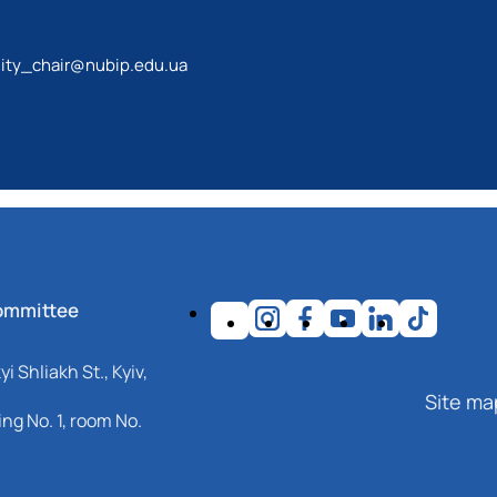
lity_chair@nubip.edu.ua
ommittee
i Shliakh St., Kyiv,
Site ma
ng No. 1, room No.