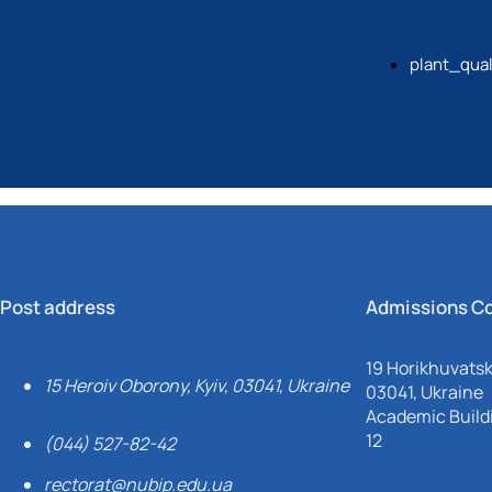
plant_qua
Post address
Admissions C
19 Horikhuvatsky
15 Heroiv Oborony, Kyiv, 03041, Ukraine
03041, Ukraine
Academic Buildi
12
(044) 527-82-42
rectorat@nubip.edu.ua