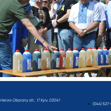
Heroiv Oborony str., 17 Kyiv, 03041
(044) 527-