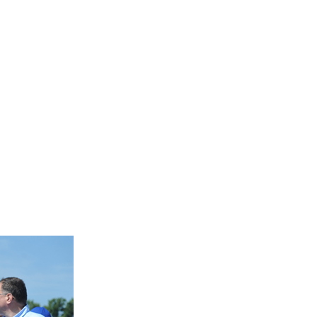
of Agrochemica…
(UAV)