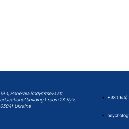
19 a, Henerala Rodymtseva str,
+ 38 (044)
educational building 1, room 23, Kyiv,
03041, Ukraine
psycholog