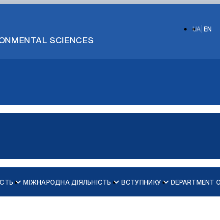
UA
EN
IRONMENTAL SCIENCES
ІСТЬ
МІЖНАРОДНА ДІЯЛЬНІСТЬ
ВСТУПНИКУ
DEPARTMENT 
ів кафедри психології
ості"