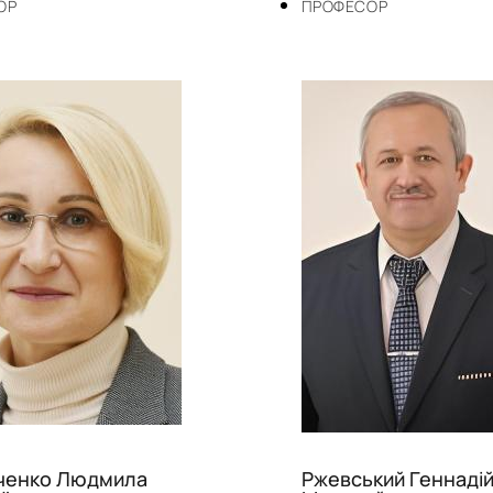
ОР
ПРОФЕСОР
ченко Людмила
Ржевський Геннаді