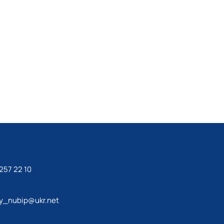
 257 22 10
y_nubip@ukr.net