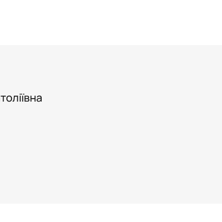
ихологія"
ology"
толіївна