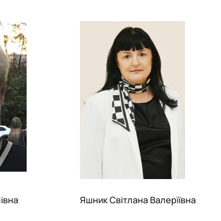
івна
Яшник Світлана Валерїївна