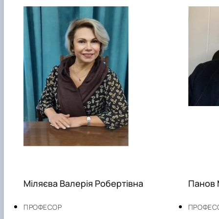
Міляєва Валерія Робертівна
Панов 
ПРОФЕСОР
ПРОФЕС