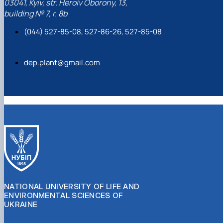
03041, Kyiv, str. Heroiv Oborony, 13,
building № 7, r. 8b
Статті в закордонних наукових фахових виданнях
(044) 527-85-08, 527-86-26, 527-85-08
Zavhorodnia S
dep.plant@gmail.com
Патенти
С. В.
Завгородня
NATIONAL UNIVERSITY OF LIFE AND
ENVIRONMENTAL SCIENCES OF
UKRAINE