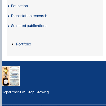
Education
Dissertation research
Selected publications
Дисертаційна робота на тему
Статті в наукових фахових виданнях
Portfolio
С. В. Завгородня.
Новітні
агротехнології
http://jna.bio.gov.ua/article/view/204818
Завгородня С. В.
Збірник наукових праць
Department of Crop Growing
Уманського національного університету садівництва