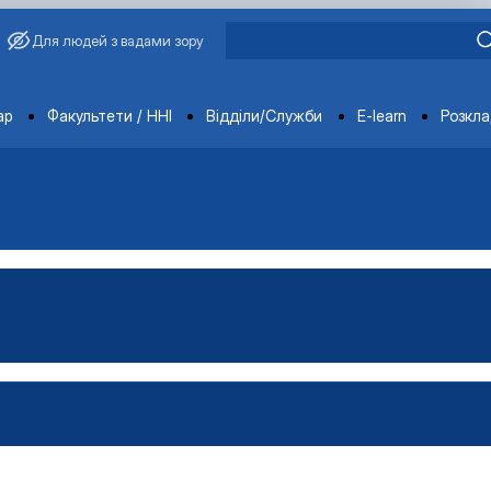
Для людей з вадами зору
ments
ар
Факультети / ННІ
Відділи/Служби
E-learn
Розкл
имиріна
Бакалавр"
аївна
Магістр"