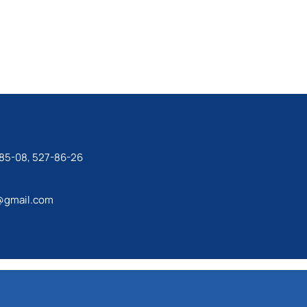
Новітні агротехнології
го університету садівництва
хових виданнях
-85-08, 527-86-26
@gmail.com