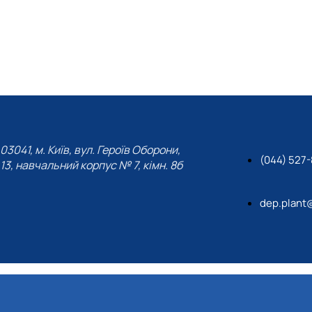
С. В. Завгородня.
article/view/204818
Завгородня С. В.
Збірник наукових праць Уманського національно
Статті в закордонних наукових фа
03041, м. Київ, вул. Героїв Оборони,
(044) 527
13, навчальний корпус № 7, кімн. 8б
dep.plant
Патенти
С. В. Завгородня