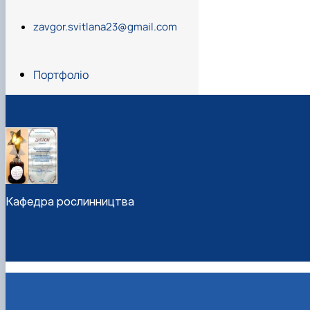
zavgor.svitlana23@gmail.com
http://jna.bio.gov.ua/
Портфоліо
Zavhorodnia S
Кафедра рослинництва