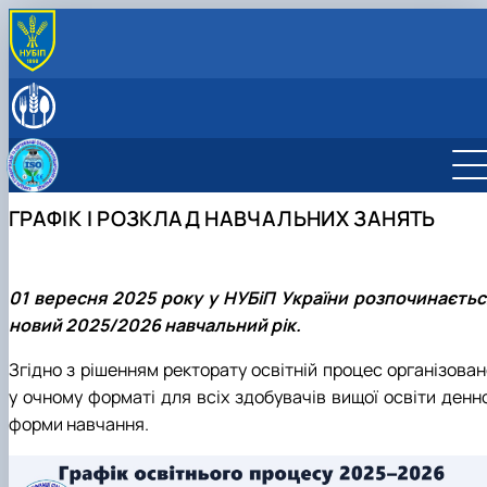
ПРО КАФЕДРУ
Історія кафедри і сьогодення
СКЛАД КАФЕДРИ
Відповідальний за інформаційне наповнення веб-
ОСВІТНЯ ДІЯЛЬНІСТЬ
сторінки кафедри
Освітня програма «Якість, стандартизація та
НАУКОВА ДІЯЛЬНІСТЬ
сертифікація»
Гуртки наукового спрямування
ПРОФОРІЄНТАЦІЙНА ДІЯЛЬНІСТЬ
ГРАФІК І РОЗКЛАД НАВЧАЛЬНИХ ЗАНЯТЬ
Графік і розклад освітнього процесу
Видання та публікації кафедри
Інформація для абітурієнтів
МІЖНАРОДНА ДІЯЛЬНІСТЬ
Робочі програми навчальних дисциплін
Профорієнтаційні заходи
АКРЕДИТАЦІЯ
Підготовка і захист кваліфікаційних магістерських
ОПП Якість, стандартизація та сертифікація
робіт
01 вересня 2025 року у НУБіП України розпочинаєтьс
Індивідуальна траєкторія навчання
новий 2025/2026 навчальний рік.
Практичне навчання
Академічна доброчесність
Згідно з рішенням ректорату освітній процес організован
Безпечне освітнє середовище
у очному форматі для всіх здобувачів вищої освіти денно
форми навчання.