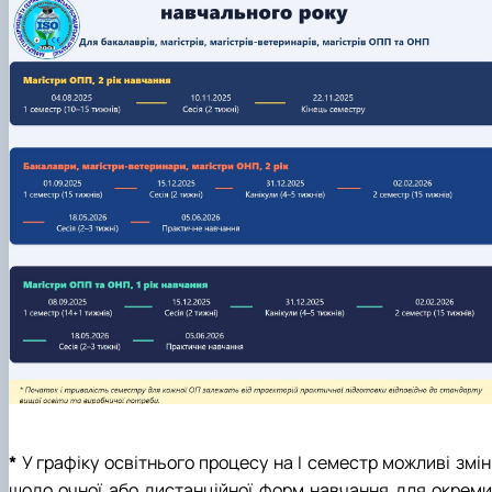
*
У графіку освітнього процесу на І семестр можливі змін
щодо очної або дистанційної форм навчання для окреми