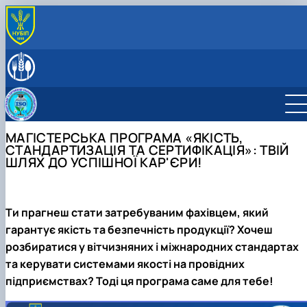
ПРО КАФЕДРУ
Історія кафедри і сьогодення
СКЛАД КАФЕДРИ
Відповідальний за інформаційне наповнення веб-
ОСВІТНЯ ДІЯЛЬНІСТЬ
сторінки кафедри
Освітня програма «Якість, стандартизація та
НАУКОВА ДІЯЛЬНІСТЬ
сертифікація»
Гуртки наукового спрямування
ПРОФОРІЄНТАЦІЙНА ДІЯЛЬНІСТЬ
МАГІСТЕРСЬКА ПРОГРАМА «ЯКІСТЬ,
Графік і розклад освітнього процесу
Видання та публікації кафедри
Інформація для абітурієнтів
МІЖНАРОДНА ДІЯЛЬНІСТЬ
СТАНДАРТИЗАЦІЯ ТА СЕРТИФІКАЦІЯ»: ТВІЙ
Робочі програми навчальних дисциплін
Профорієнтаційні заходи
АКРЕДИТАЦІЯ
ШЛЯХ ДО УСПІШНОЇ КАР'ЄРИ!
Підготовка і захист кваліфікаційних магістерських
ОПП Якість, стандартизація та сертифікація
робіт
Індивідуальна траєкторія навчання
Ти прагнеш стати затребуваним фахівцем, який
Практичне навчання
Академічна доброчесність
гарантує якість та безпечність продукції? Хочеш
Безпечне освітнє середовище
розбиратися у вітчизняних і міжнародних стандартах
та керувати системами якості на провідних
підприємствах? Тоді ця програма саме для тебе!