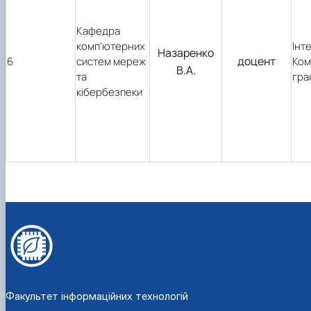
Кафедра
комп'ютерних
Інт
Назаренко
доцент
6
систем мереж
Ком
В.А.
та
гра
кібербезпеки
Факультет інформаційних технологій