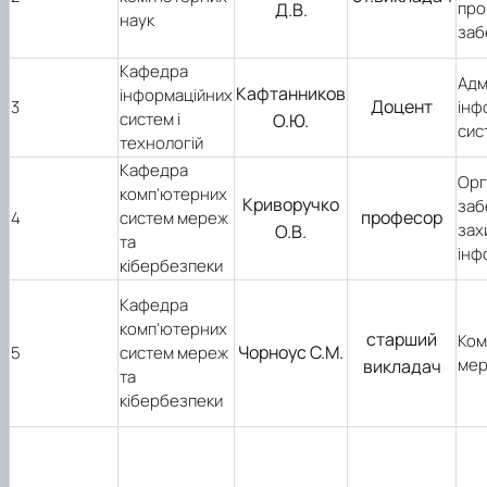
про
Д.В.
наук
заб
Кафедра
Адм
Кафтанников
інформаційних
Доцент
3
інф
систем і
О.Ю.
сис
технологій
Кафедра
Орг
комп'ютерних
Криворучко
заб
професор
4
систем мереж
зах
О.В.
та
інф
кібербезпеки
Кафедра
комп'ютерних
старший
Ком
Чорноус С.М.
5
систем мереж
мер
викладач
та
кібербезпеки