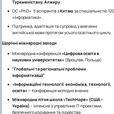
Туркменістану, Алжиру
.
ОС «PhD»: 5 аспірантів з
Китаю
за спеціальністю 12
«Інформатика».
Підтримка, адаптація та супровід у вивченні
англійської мови протягом усього освітнього циклу.
Щорічні міжнародні заходи
Міжнародна конференція
«Цифрова освіта в
наукових університетах»
(Вроцлав, Польща)
"Глобальні та регіональні проблеми
інформатизації"
«Інформаційні технології: економіка, технології,
освіта»
— Конференція молодих вчених
Міжнародна літня школа «TechHope» (США –
Україна)
– інтенсив з управління ІТ-проектами,
безпечного кодування та лідерства