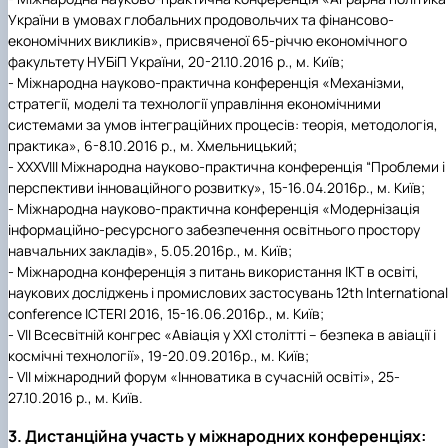
України в умовах глобальних продовольчих та фінансово-
економічних викликів», присвяченої 65-річчю економічного
факультету НУБіП України, 20-21.10.2016 р., м. Київ;
- Міжнародна науково-практична конференція «Механізми,
стратегії, моделі та технології управління економічними
системами за умов інтеграційних процесів: теорія, методологія,
практика», 6-8.10.2016 р., м. Хмельницький;
- ХХХVIII Міжнародна науково-практична конференція “Проблеми і
перспективи інноваційного розвитку», 15-16.04.2016р., м. Київ;
- Міжнародна науково-практична конференція «Модернізація
інформаційно-ресурсного забезпечення освітнього простору
навчальних закладів», 5.05.2016р., м. Київ;
- Міжнародна конференція з питань використання ІКТ в освіті,
наукових досліджень і промислових застосувань 12th International
conference ICTERI 2016, 15-16.06.2016р., м. Київ;
- VII Всесвітній конгрес «Авіація у XXI столітті – безпека в авіації і
космічні технології», 19-20.09.2016р., м. Київ;
- VII міжнародний форум «Інноватика в сучасній освіті», 25-
27.10.2016 р., м. Київ.
3. Дистанційна участь у міжнародних конференціях: