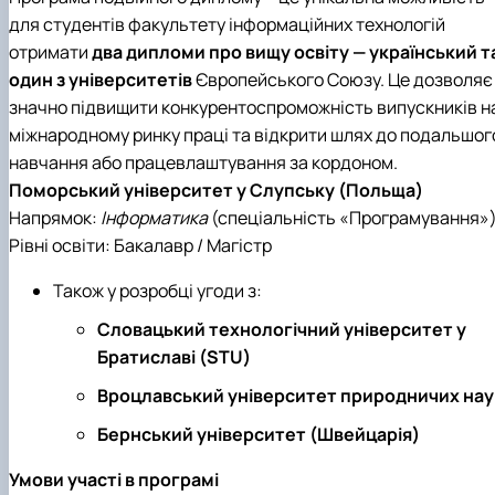
для студентів факультету інформаційних технологій
отримати
два дипломи про вищу освіту — український т
один з університетів
Європейського Союзу. Це дозволяє
значно підвищити конкурентоспроможність випускників н
міжнародному ринку праці та відкрити шлях до подальшог
навчання або працевлаштування за кордоном.
Поморський університет у Слупську (Польща)
Напрямок:
Інформатика
(спеціальність «Програмування»
Рівні освіти: Бакалавр / Магістр
Також у розробці угоди з:
Словацький технологічний університет у
Братиславі (STU)
Вроцлавський університет природничих нау
Бернський університет (Швейцарія)
Умови участі в програмі