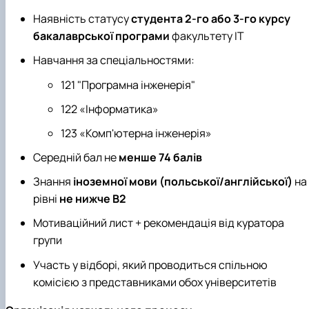
Наявність статусу
студента 2-го або 3-го курсу
бакалаврської програми
факультету ІТ
Навчання за спеціальностями:
121 "Програмна інженерія"
122 «Інформатика»
123 «Комп'ютерна інженерія»
Середній бал не
менше 74 балів
Знання
іноземної мови (польської/англійської)
на
рівні
не нижче B2
Мотиваційний лист + рекомендація від куратора
групи
Участь у відборі, який проводиться спільною
комісією з представниками обох університетів