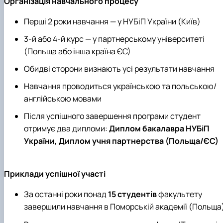
Організація навчального процесу
Перші 2 роки навчання — у НУБіП України (Київ)
3-й або 4-й курс — у партнерському університеті
(Польща або інша країна ЄС)
Обидві сторони визнають усі результати навчання
Навчання проводиться українською та польською/
англійською мовами
Після успішного завершення програми студент
отримує два дипломи:
Диплом бакалавра НУБіП
України, Диплом учня партнерства (Польща/ЄС)
Приклади успішної участі
За останні роки понад
15 студентів
факультету
завершили навчання в Поморській академії (Польща