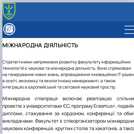
ПРО ФАКУЛЬТЕТ
Вчена рада факультету
АДМІНІСТРАЦІЯ
Рада роботодавців
КАФЕДРИ
МІЖНАРОДНА ДІЯЛЬНІСТЬ
Партнерство та співпраця
Кафедра економічної кібернетики
ОСВІТНЯ ДІЯЛЬНІСТЬ
Результати | Стратегія
Кафедра комп’ютерних наук
Спеціальності / Освітні програми
НАУКОВА ДІЯЛЬНІСТЬ
Культурно-виховна робота
Кафедра інформаційних систем і технологій
Вибіркові дисципліни
Стратегічними напрямками розвитку факультету інформаційних
Наукові дослідження
МІЖНАРОДНА ДІЯЛЬНІСТЬ
Сенат Студентської організації
Кафедра комп'ютерних систем, мереж та
Каталог навчальних планів
технологій є наукова та міжнародна діяльність. Вони спрямовані
Інноваційна діяльність
Міжнародна діяльність
ВСТУПНА КОМПАНІЯ
Академічна доброчесність
кібербезпеки
Графік навчання та розклад занять
на генерування нових знань, впровадження інноваційних ІТ-рішен
Наукові гуртки
проєкт DAAD
Абітурієнту
Нормативно-правові документи
Рейтинг студентів
в освіті, економіці та екологічному менеджменті, а також
План дій з гендерної рівності та рівних
Школа майбутнього ІТ фахівця
Скринька довіри
Олімпіада з програмування ACM ICPC
інтеграцію в європейський та світовий науковий простір.
можливостей
Замовити консультацію
Факультет зсередини: відеоісторії
IT Академії
Аспірантура
День відкритих дверей ФІТ НУБІП саме для тебе
Міжнародна співпраця включає реалізацію спільни
Скринька довіри
Конференції
Обговорення ОНП
ІТ НУБіП тести на профорієнтацію
проектів з університетами ЄС, програму Erasmus+, подвій
Сторінка магістра
Анкета здобувача наукового ступеня
Відгуки про навчання
Графік відкритих лекцій
Анкета для опитування стейкхолдерів
дипломи, стажування за кордоном, конференції та обмі
Нормативно-правові документи
викладачами. Факультет є співорганізатором міжнародни
наукових конференцій, круглих столів та хакатонів, а так