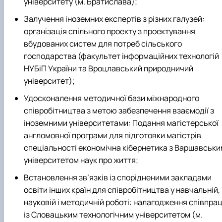
університету (м. Братислава);
Залучення іноземних експертів з різних галузей:
організація спільного проекту з проектування
вбудованих систем для потреб сільського
господарства (факультет інформаційних технологій
НУБіП України та Вроцлавський природничий
університет);
Удосконалення методичної бази міжнародного
співробітництва з метою забезпечення взаємодії з
іноземними університетами: Подання магістерської
англомовної програми для підготовки магістрів
спеціальності економічна кібернетика з Варшавськи
університетом наук про життя;
Встановлення зв’язків із спорідненими закладами
освіти інших країн для співробітництва у навчальній,
науковій і методичній роботі: налагодження співпрац
із Словацьким технологічним університетом (м.