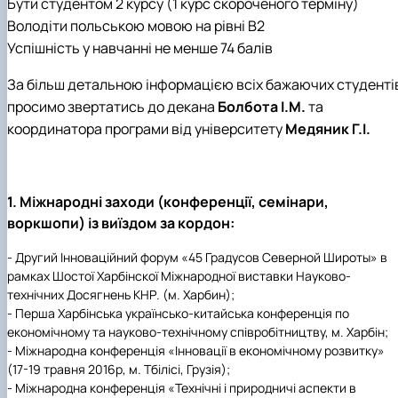
Бути студентом 2 курсу (1 курс скороченого терміну)
Володіти польською мовою на рівні В2
Успішність у навчанні не менше 74 балів
За більш детальною інформацією всіх бажаючих студенті
просимо звертатись до декана
Болбота І.М.
та
координатора програми від університету
Медяник Г.І.
1. Міжнародні заходи (конференції, семінари,
воркшопи) із виїздом за кордон:
- Другий Інноваційний форум «45 Градусов Северной Широты» в
рамках Шостої Харбінскої Міжнародної виставки Науково-
технічних Досягнень КНР. (м. Харбин);
- Перша Харбінська українсько-китайська конференція по
економічному та науково-технічному співробітництву, м. Харбін;
- Міжнародна конференція «Інновації в економічному розвитку»
(17-19 травня 2016р, м. Тбілісі, Грузія);
- Міжнародна конференція «Технічні і природничі аспекти в