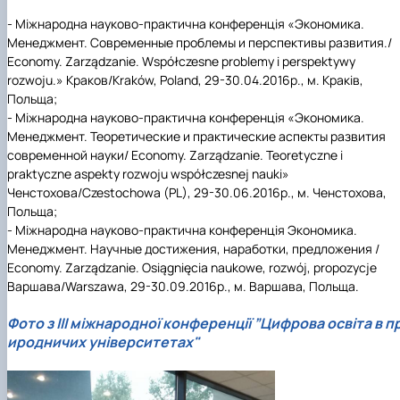
- Міжнародна науково-практична конференція «Экономика.
Менеджмент. Современные проблемы и перспективы развития./
Economy. Zarządzanie. Współczesne problemy i perspektywy
rozwoju.» Краков/Kraków, Poland, 29-30.04.2016р., м. Краків,
Польща;
- Міжнародна науково-практична конференція «Экономика.
Менеджмент. Теоретические и практические аспекты развития
современной науки/ Economy. Zarządzanie. Teoretyczne i
praktyczne aspekty rozwoju współczesnej nauki»
Ченстохова/Czestochowa (PL), 29-30.06.2016р., м. Ченстохова,
Польща;
- Міжнародна науково-практична конференція Экономика.
Менеджмент. Научные достижения, наработки, предложения /
Economy. Zarządzanie. Osiągnięcia naukowe, rozwój, propozycje
Варшава/Warszawa, 29-30.09.2016р., м. Варшава, Польща.
Фото з ІІІ міжнародної конференції ”Цифрова освіта в п
иродничих університетах"