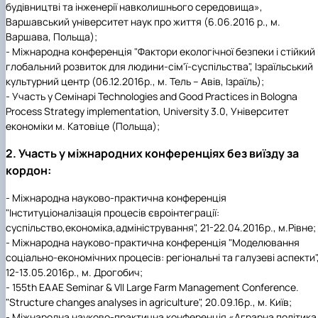
будівництві та інженерії навколишнього середовища»,
Варшавський університет наук про життя (6.06.2016 р., м.
Варшава, Польща);
- Міжнародна конференція "Фактори екологічної безпеки і стійкий
глобальний розвиток для людини-сім'ї-суспільства", Ізраїльський
культурний центр (06.12.2016р., м. Тель – Авів, Ізраїль);
- Участь у Семінарі Technologies and Good Practices in Bologna
Process Strategy implementation, University 3.0, Університет
економіки м. Катовіце (Польща);
2. Участь у міжнародних конференціях без виїзду за
кордон:
- Міжнародна науково-практична конференція
"Інституціоналізація процесів євроінтеграції:
суспільство,економіка,адміністрування", 21-22.04.2016р., м.Рівне;
- Міжнародна науково-практична конференція "Моделювання
соціально-економічних процесів: регіональні та галузеві аспекти"
12-13.05.2016р., м. Дрогобич;
- 155th EAAE Seminar & VII Large Farm Management Conference.
"Structure changes analyses in agriculture", 20.09.16р., м. Київ;
- Міжнародна науково-практична конференція «Аграрна політика