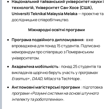
Національний тайванський університет науки і
технологій, Університет Сан-Хосе (США),
Universiti Teknikal Malaysia Melaka
— проектне та
дослідницьке співробітництво.
Міжнародні освітні програми
Програма подвійного дипломування
: вже
впроваджена для понад 15 студентів. Підписано
меморандум про співпрацю з Померанським
університетом.
Академічна мобільність
: понад 25 студентів та
викладачів щорічно беруть участь у
програмах
Erasmus+
,
DAAD, Mitacs
та TechHope .
Англомовні магістерські програми
: підготовка
програми «Розумні системи на основі штучного
інтелекту та робототехніки».