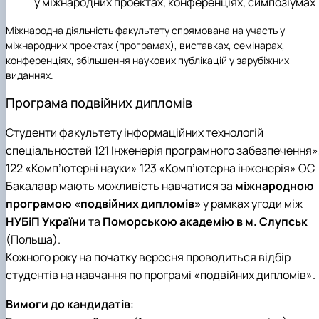
у міжнародних проектах, конференціях, симпозіумах
Міжнародна діяльність факультету спрямована на участь у
міжнародних проектах (програмах), виставках, семінарах,
конференціях, збільшення наукових публікацій у зарубіжних
виданнях.
Програма подвійних дипломів
Студенти факультету інформаційних технологій
спеціальностей 121 Інженерія програмного забезпечення»
122 «Комп’ютерні науки» 123 «Комп’ютерна інженерія» ОС
Бакалавр мають можливість навчатися за
міжнародною
програмою «подвійних дипломів»
у рамках угоди між
НУБіП України
та
Поморською академію в м. Слупськ
(Польща).
Кожного року
на
початку вересня
проводиться відбір
студентів на навчання по програмі «подвійних дипломів».
Вимоги до кандидатів
: