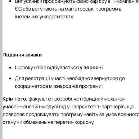
Випускники продовжують свою кар'єру в ІТ-компанія
ЄС або вступають на магістерські програми в
іноземних університетах
Подання заявки
Щороку набір відбувається
у вересні
Для реєстрації участі необхідно звернутися до
координатора міжнародної програми:
Крім того,
факультет розробляє гібридний механізм
участі
— онлайн-модулі від університетів-партнерів, що
дозволяє продовжувати програму навіть за умов воєнног
стану чи обмежень на перетин кордону.