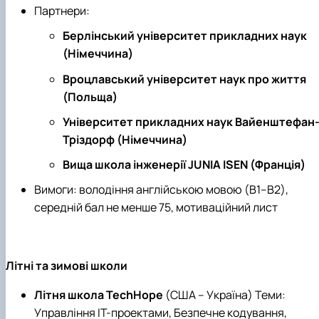
Партнери:
Берлінський університет прикладних наук
(Німеччина)
Вроцлавський університет наук про життя
(Польща)
Університет прикладних наук Вайенштефан
Тріздорф (Німеччина)
Вища школа інженерії JUNIA ISEN (Франція)
Вимоги: володіння англійською мовою (B1–B2),
середній бал не менше 75, мотиваційний лист
Літні та зимові школи
Літня школа TechHope
(США – Україна) Теми:
Управління ІТ-проектами, Безпечне кодування,