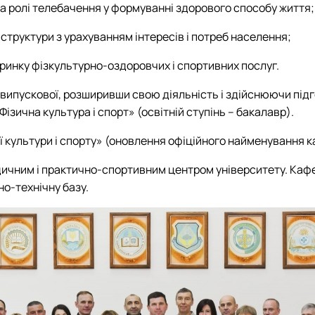
а ролі телебачення у формуванні здорового способу життя;
структури з урахуванням інтересів і потреб населення;
 ринку фізкультурно-оздоровчих і спортивних послуг.
випускової, розширивши свою діяльність і здійснюючи підг
ізична культура і спорт» (освітній ступінь – бакалавр).
ї культури і спорту» (оновлення офіційного найменування 
ичним і практично-спортивним центром університету. Кафе
но-технічну базу.