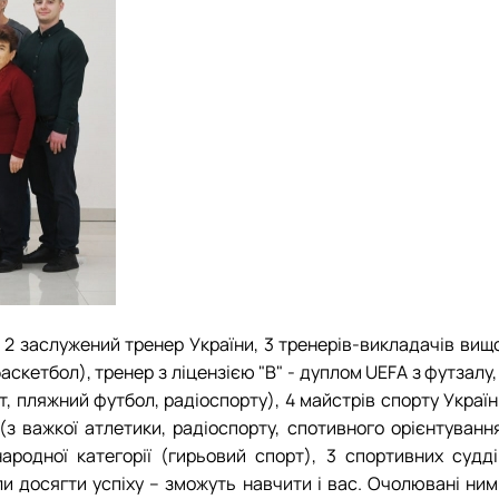
, 2 заслужений тренер України, 3 тренерів-викладачів вищ
баскетбол), тренер з ліцензією "В" - дуплом UEFA з футзалу,
т, пляжний футбол, радіоспорту), 4 майстрів спорту Украї
(з важкої атлетики, радіоспорту, спотивного орієнтування
ародної категорії (гирьовий спорт), 3 спортивних судді
гли досягти успіху – зможуть навчити і вас. Очолювані ни