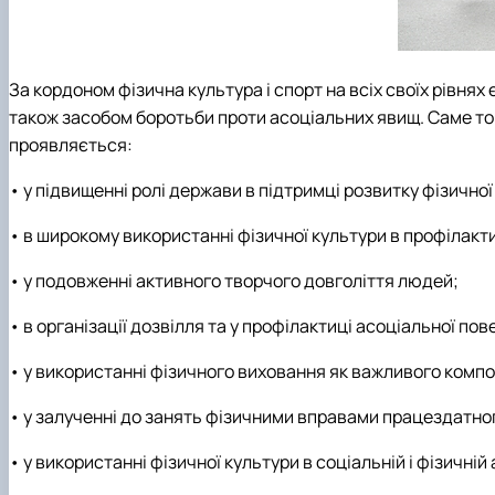
За кордоном фізична культура і спорт на всіх своїх рівня
також засобом боротьби проти асоціальних явищ. Саме тому
проявляється:
• у підвищенні ролі держави в підтримці розвитку фізичної
• в широкому використанні фізичної культури в профілакт
• у подовженні активного творчого довголіття людей;
• в організації дозвілля та у профілактиці асоціальної пов
• у використанні фізичного виховання як важливого комп
• у залученні до занять фізичними вправами працездатно
• у використанні фізичної культури в соціальній і фізичній 