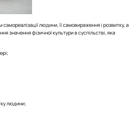
 самореалізації людини, її самовираження і розвитку, а
ня значення фізичної культури в суспільстві, яка
ері;
тку людини;