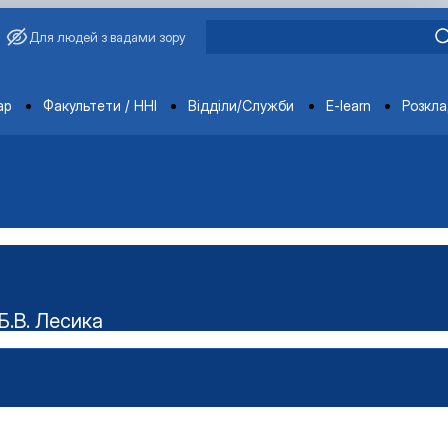
Для людей з вадами зору
ments
ар
Факультети / ННІ
Відділи/Служби
E-learn
Розкл
Б.В. Лесика
ського наукового гуртка "Технолог"