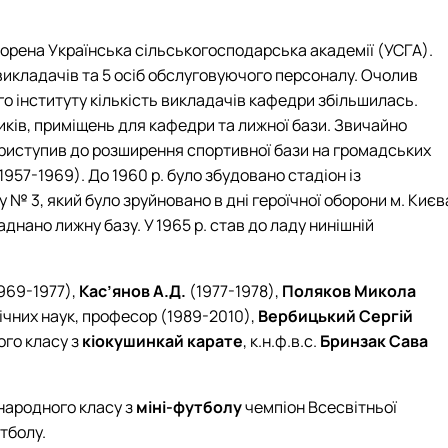
творена Українська сільськогосподарська академії (УСГА).
икладачів та 5 осіб обслуговуючого персоналу. Очолив
го інституту кількість викладачів кафедри збільшилась.
иків, приміщень для кафедри та лижної бази. Звичайно
 приступив до розширення спортивної бази на громадських
57-1969). До 1960 р. було збудовано стадіон із
№ 3, який було зруйновано в дні героїчної оборони м. Києв
днано лижну базу. У 1965 р. став до ладу нинішній
969-1977),
Кас’янов А.Д.
(1977-1978),
Поляков Микола
ічних наук, професор (1989-2010),
Вербицький Сергій
ого класу з
кіокушинкай карате
, к.н.ф.в.с.
Бринзак Сава
жнародного класу з
міні-футболу
чемпіон Всесвітньої
утболу.