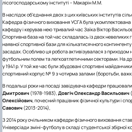
лісогосподарському інституті – Макарін М.М.
В наслідок об’єднання двох з цих київських інститутів сі
Кафедра фізичного виховання УСГА була укомплектована в
кафедру і керував нею тривалий час Заїка Віктор Васильо
Спортивна база на той час складалась із двох невеликих 
наявної спортивної бази для кількатисячного контингенту
засадах. Особливо ця робота активізувалася з приходом н
футбольним полем та легкоатлетичними секторами. На дрен
у 1941 р. У той же час були збудовані спортивні майданчик
спортивний корпус № 9 з чотирма залами (боротьби, важкої
В подальші роки на посаді завідувача кафедри працювали
Дмитрович
(1978-1983),
Довгіч Олександр Васильович
(
Олексійович
, почесний працівник фізичної культури і сп
Савович
(2013-2014),
З 2014 року очільником кафедри фізичного виховання ста
Універсіади зміні-футболу в складі студентської збірної к