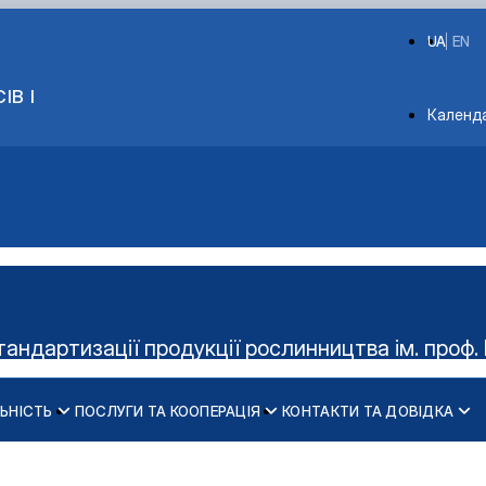
UA
EN
ІВ І
Depart
Календ
тандартизації продукції рослинництва ім. проф. 
ЬНІСТЬ
ПОСЛУГИ ТА КООПЕРАЦІЯ
КОНТАКТИ ТА ДОВІДКА
Керівництво гуртка
Діяльність cтудент