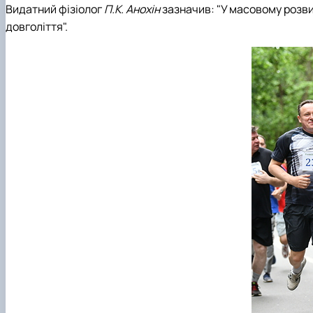
Видатний фізіолог
П.К. Анохін
зазначив: "У масовому розвитк
довголіття".