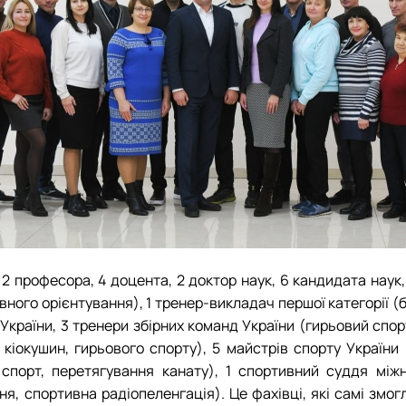
у
2 професора, 4 доцента, 2 доктор наук, 6 кандидата наук
тивного орієнтування), 1 тренер-викладач першої категорії (
України, 3 тренери збірних команд України (гирьовий спор
 кіокушин, гирьового спорту), 5 майстрів спорту України 
 спорт, перетягування канату), 1 спортивний суддя міжн
ня, спортивна радіопеленгація). Це фахівці, які самі змо