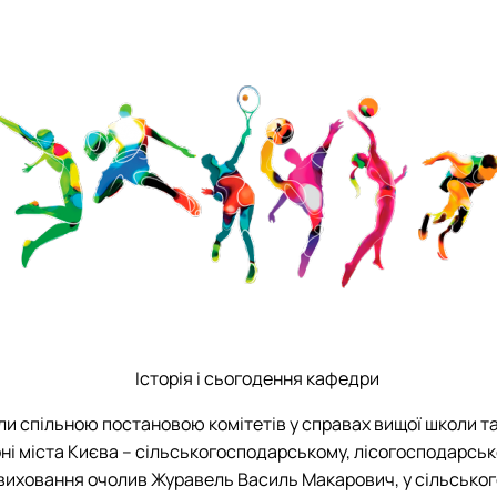
ні технології виробництва, л…
и для студентів ОС Бакалавр т…
Історія і сьогодення кафедри
ли спільною постановою комітетів у справах вищої школи та 
ні міста Києва – сільськогосподарському, лісогосподарсь
виховання очолив Журавель Василь Макарович, у сільського