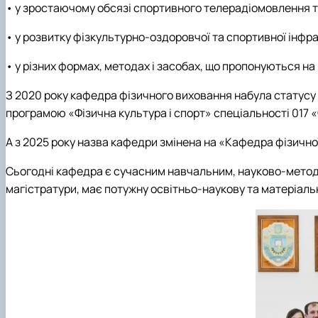
• у зростаючому обсязі спортивного телерадіомовлення т
• у розвитку фізкультурно-оздоровчої та спортивної інфра
• у різних формах, методах і засобах, що пропонуються на
З 2020 року кафедра фізичного виховання набула статусу 
програмою «Фізична культура і спорт» спеціальності 017 «Ф
А з 2025 року назва кафедри змінена на «Кафедра фізично
Сьогодні кафедра є сучасним навчальним, науково-метод
магістратури, має потужну освітньо-наукову та матеріаль