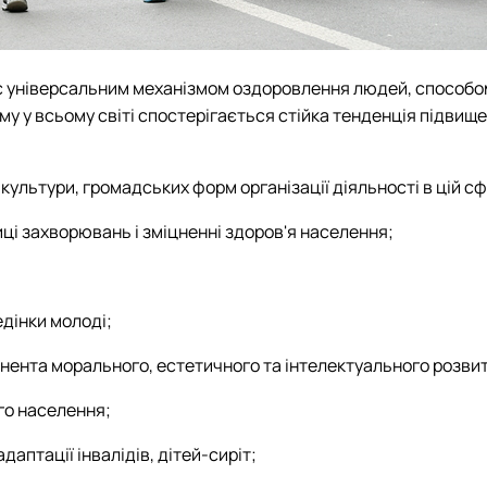
х є універсальним механізмом оздоровлення людей, способом
 у всьому світі спостерігається стійка тенденція підвищен
 культури, громадських форм організації діяльності в цій сф
иці захворювань і зміцненні здоров'я населення;
едінки молоді;
онента морального, естетичного та інтелектуального розви
го населення;
адаптації інвалідів, дітей-сиріт;