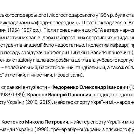
льськогосподарського і лісогосподарського у 1954 р. була с
икладачами кафедр-попередниць. Штат її складався з 18 в
вич (1954-1957 рр.). Після приєднання до УСГА ветеринарно
гімнастичних залів, двох найпростіших спортивних майданч
 студентів академії було недостатньо, і колектив кафедри
а посаду завідувача кафедри Шибакіна Василя Івановича (19
аж стадіону пішла вся розбита цегла від учбового корпусу 
и – волейбольний, баскетбольний, гандбольний, а також обла
 атлетики, гімнастики, ігрової зали).
 справжні ентузіасти –
Федоренко Олександр Іванович
(1
1983-1989),
Краснов Валерій Павлович
, кандидат педагог
орту України (2010-2013), майстер спорту України міжнародн
в
Костенко Микола Петрович
, майстер спорту України мі
оманди України (1998), тренер збірної України з пляжного ф