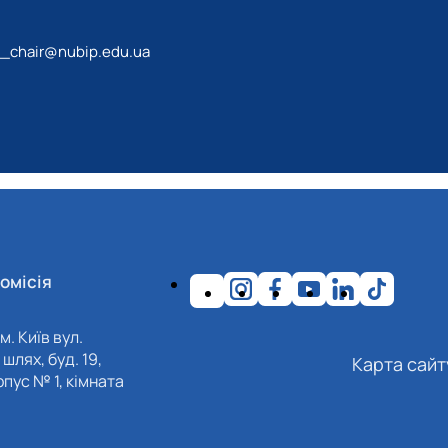
_chair@nubip.edu.ua
омісія
м. Київ вул.
шлях, буд. 19,
Карта сайт
пус № 1, кімната