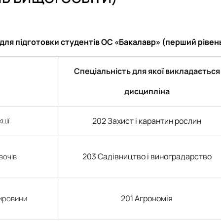
ні технології виробництва, л…
для підготовки студентів ОС «Бакалавр» (перший рівень
Спеціальність для якої викладається
дисципліна
и для студентів ОС Бакалавр т…
ції
202 Захист і карантин рослин
203 Садівництво і виноградарство
вочів
201 Агрономія
сировини