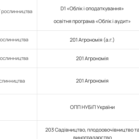
D1 «Облік і оподаткування»
ї рослинництва
освітня програма «Облік і аудит»
 рослинництва
201 Агрономія (а.г.)
 рослинництва
201 Агрономія
201 Агрономія
ослинництва
ОПП НУБіП України
203 Садівництво, плодоовочівництво т
виноградарство