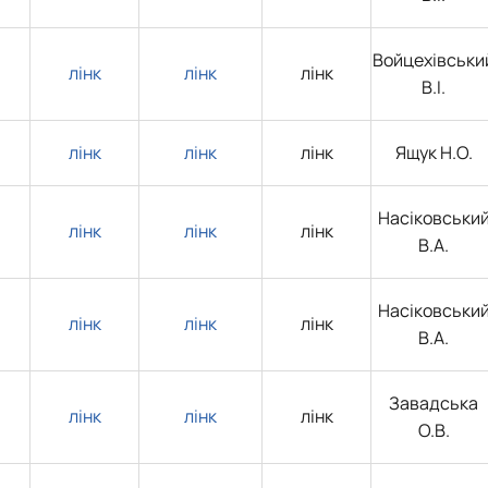
Войцехівськи
лінк
лінк
лінк
В.І.
лінк
лінк
лінк
Ящук Н.О.
Насіковськи
лінк
лінк
лінк
В.А.
Насіковськи
лінк
лінк
лінк
В.А.
Завадська
лінк
лінк
лінк
О.В.