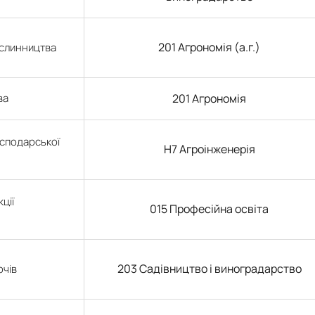
201 Агрономія (а.г.)
ослинництва
ва
201 Агрономія
осподарської
H7 Агроінженерія
ції
015 Професійна освіта
203 Садівництво і виноградарство
очів