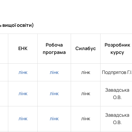
 вищої освіти)
Робоча
Розробник
ЕНК
Силабус
програма
курсу
лінк
лінк
лінк
Подпрятов Г.І
Завадська
лінк
лінк
лінк
О.В.
Завадська
лінк
лінк
лінк
О.В.