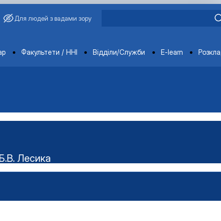
Для людей з вадами зору
ments
ар
Факультети / ННІ
Відділи/Служби
E-learn
Розкл
Б.В. Лесика
ського наукового гуртка "Технолог"