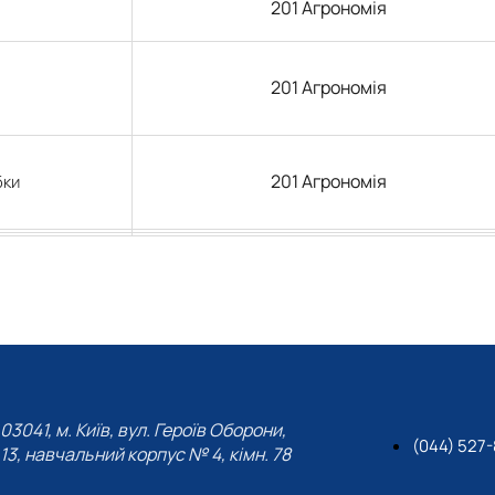
201 Агрономія
201 Агрономія
201 Агрономія
бки
03041, м. Київ, вул. Героїв Оборони,
(044) 527
13, навчальний корпус № 4, кімн. 78