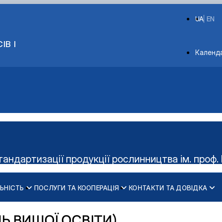
UA
EN
ІВ І
Depart
Календ
тандартизації продукції рослинництва ім. проф. 
ЬНІСТЬ
ПОСЛУГИ ТА КООПЕРАЦІЯ
КОНТАКТИ ТА ДОВІДКА
Керівництво гуртка
Діяльність cтудент
Ь ВИЩОЇ ОСВІТИ)