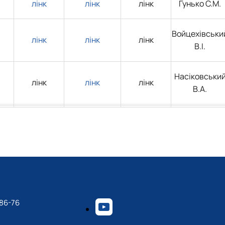
лінк
лінк
лінк
Гунько С.М.
Войцехівськи
лінк
лінк
лінк
В.І.
Насіковськи
лінк
лінк
лінк
В.А.
-86-76