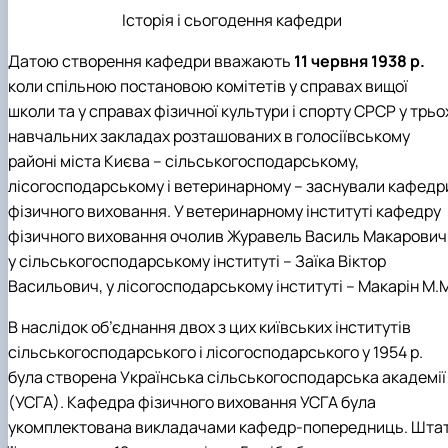
практики
Історія і сьогодення кафедри
Датою створення кафедри вважають
11 червня 1938 р.
коли спільною постановою комітетів у справах вищої
школи та у справах фізичної культури і спорту СРСР у трьо
навчальних закладах розташованих в голосіївському
районі міста Києва – сільськогосподарському,
лісогосподарському і ветеринарному – заснували кафедр
фізичного виховання. У ветеринарному інституті кафедру
фізичного виховання очолив Журавель Василь Макарович
у сільськогосподарському інституті – Заїка Віктор
Васильович, у лісогосподарському інституті – Макарін М.
В наслідок об’єднання двох з цих київських інститутів
сільськогосподарського і лісогосподарського у 1954 р.
була створена Українська сільськогосподарська академії
(УСГА). Кафедра фізичного виховання УСГА була
укомплектована викладачами кафедр-попередниць. Шта