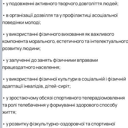
• у подовженні активного творчого довголіття людей;
• в організації дозвілля та у профілактиці асоціальної
поведінки молоді;
• у використанні фізичного виховання як важливого
компонента морального, естетичного та інтелектуальног
розвитку людини;
• у залученні до занять фізичними вправами
працездатного населення;
• у використанні фізичної культури в соціальній і фізичній
адаптації інвалідів, дітей-сиріт;
• у зростаючому обсязі спортивного телерадіомовлення
та ролі телебачення у формуванні здорового способу
життя;
• у розвитку фізкультурно-оздоровчої та спортивної