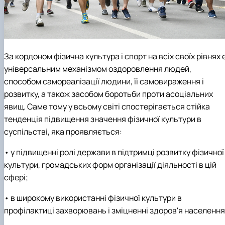
За кордоном фізична культура і спорт на всіх своїх рівнях 
універсальним механізмом оздоровлення людей,
способом самореалізації людини, її самовираження і
розвитку, а також засобом боротьби проти асоціальних
явищ. Саме тому у всьому світі спостерігається стійка
тенденція підвищення значення фізичної культури в
суспільстві, яка проявляється:
• у підвищенні ролі держави в підтримці розвитку фізичної
культури, громадських форм організації діяльності в цій
сфері;
• в широкому використанні фізичної культури в
профілактиці захворювань і зміцненні здоров'я населення