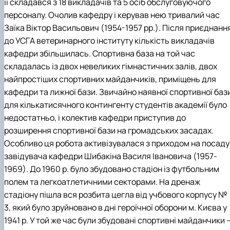
її складався з 18 викладачів та 5 осіб обслуговуючого
персоналу. Очолив кафедру і керував нею тривалий час
Заїка Віктор Васильович (1954-1957 рр.). Після приєднанн
до УСГА ветеринарного інституту кількість викладачів
кафедри збільшилась. Спортивна база на той час
складалась із двох невеликих гімнастичних залів, двох
найпростіших спортивних майданчиків, приміщень для
кафедри та лижної бази. Звичайно наявної спортивної баз
для кількатисячного контингенту студентів академії було
недостатньо, і колектив кафедри приступив до
розширення спортивної бази на громадських засадах.
Особливо ця робота активізувалася з приходом на посаду
завідувача кафедри Шибакіна Василя Івановича (1957-
1969). До 1960 р. було збудовано стадіон із футбольним
полем та легкоатлетичними секторами. На дренаж
стадіону пішла вся розбита цегла від учбового корпусу №
3, який було зруйновано в дні героїчної оборони м. Києва у
1941 р. У той же час були збудовані спортивні майданчики 