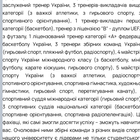
заслужений тренер України, 3 тренерів-викладачів вищо
категорії (з важкої атлетики, з гирьового спорту, з
спортивного орієнтування), 1 тренер-викладач першо
категорії (баскетбол), тренер з ліцензією "В" - дуплом UE
з футзалу, 1 ліцензований тренер категорії «А» федераці
баскетболу України, 3 тренери збірних команд Україн
(гирьовий спорт, пляжний футбол, радіоспорту), 4 майстр
спорту України міжнародного класу (з баскетболу, міні
футболу, карате кіокушин, гирьового спорту), 5 майстрі
спорту України (з важкої атлетики, радіоспорту
спотивного орієнтування, спортивна гімнастика, художньо
гімнастики, гирьовий спорт, перетягування канату), 
спортивний суддя міжнародної категорії (гирьовий спорт)
3 спортивних суддів національної категорії (баскетбол
спортивне орієнтування, спортивна радіопеленгація). Ц
фахівці, які самі змогли досягти успіху – зможуть навчити
вас. Очолювані ними збірні команди з різних видів спорт
нашого університету є лідерами не тільки студентськог