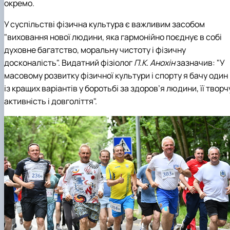
окремо.
У суспільстві фізична культура є важливим засобом
"виховання нової людини, яка гармонійно поєднує в собі
духовне багатство, моральну чистоту і фізичну
досконалість". Видатний фізіолог
П.К. Анохін
зазначив: "У
масовому розвитку фізичної культури і спорту я бачу один
із кращих варіантів у боротьбі за здоров’я людини, її творч
активність і довголіття".