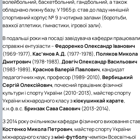
волейбольний, баскетбольний, гандбольний, а також
обладнано лижну базу. У 1965 р. став до ладу нинішній
спортивний корпус № 9 з чотирма залами (боротьби,
важкої атлетики, гімнастики, ігрової зали).
В подальші роки на посаді завідувача кафедри працювал
справжні ентузіасти –
Федоренко Олександр Іванович
(1969-1977),
Кас’янов А.Д.
(1977-1978),
Поляков Микола
Дмитрович
(1978-1983),
Довгіч Олександр Васильович
(1983-1989),
Краснов Валерій Павлович
, кандидат
педагогічних наук, професор (1989-2010),
Вербицький
Сергій Олексійович
, почесний працівник фізичної
культури і спорту України (2010-2013), майстер спорту
України міжнародного класу з
кіокушинкай карате
,
к.н.ф.в.с.
Бринзак Сава Савович
(2013-2014),
З 2014 року очільником кафедри фізичного виховання ста
Костенко Микола Петрович
, майстер спорту України
міжнародного класу з
міні-футболу
чемпіон Всесвітньої