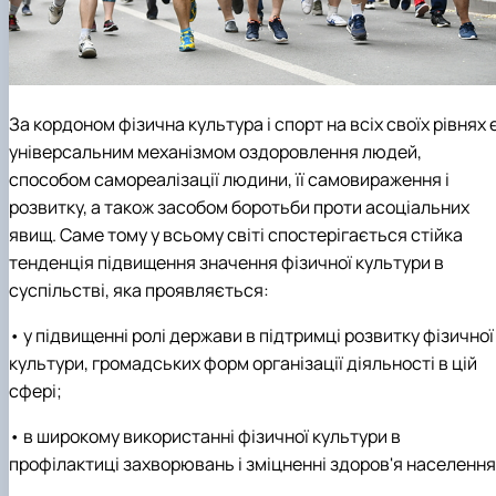
За кордоном фізична культура і спорт на всіх своїх рівнях 
універсальним механізмом оздоровлення людей,
способом самореалізації людини, її самовираження і
розвитку, а також засобом боротьби проти асоціальних
явищ. Саме тому у всьому світі спостерігається стійка
тенденція підвищення значення фізичної культури в
суспільстві, яка проявляється:
• у підвищенні ролі держави в підтримці розвитку фізичної
культури, громадських форм організації діяльності в цій
сфері;
• в широкому використанні фізичної культури в
профілактиці захворювань і зміцненні здоров'я населення