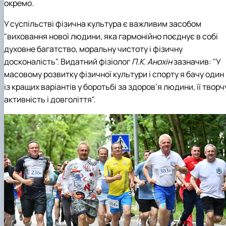
окремо.
У суспільстві фізична культура є важливим засобом
"виховання нової людини, яка гармонійно поєднує в собі
духовне багатство, моральну чистоту і фізичну
досконалість". Видатний фізіолог
П.К. Анохін
зазначив: "У
масовому розвитку фізичної культури і спорту я бачу один
із кращих варіантів у боротьбі за здоров’я людини, її творч
активність і довголіття".