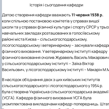
Історія і сьогодення кафедри
Датою створення кафедри вважають
11 червня 1938 р.
коли спільною постановою комітетів у справах вищої
школи та у справах фізичної культури і спорту СРСР у трьо
навчальних закладах розташованих в голосіївському
районі міста Києва – сільськогосподарському,
лісогосподарському і ветеринарному – заснували кафедр
фізичного виховання. У ветеринарному інституті кафедру
фізичного виховання очолив Журавель Василь Макарович
у сільськогосподарському інституті – Заїка Віктор
Васильович, у лісогосподарському інституті – Макарін М.
В наслідок об’єднання двох з цих київських інститутів
сільськогосподарського і лісогосподарського у 1954 р.
була створена Українська сільськогосподарська академії
(УСГА). Кафедра фізичного виховання УСГА була
укомплектована викладачами кафедр-попередниць. Шта