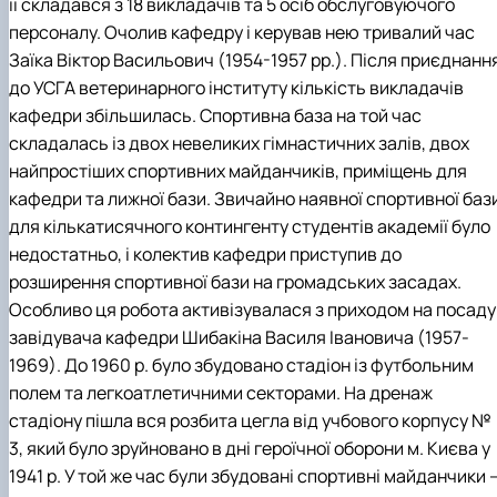
її складався з 18 викладачів та 5 осіб обслуговуючого
персоналу. Очолив кафедру і керував нею тривалий час
Заїка Віктор Васильович (1954-1957 рр.). Після приєднанн
до УСГА ветеринарного інституту кількість викладачів
кафедри збільшилась. Спортивна база на той час
складалась із двох невеликих гімнастичних залів, двох
найпростіших спортивних майданчиків, приміщень для
кафедри та лижної бази. Звичайно наявної спортивної баз
для кількатисячного контингенту студентів академії було
недостатньо, і колектив кафедри приступив до
розширення спортивної бази на громадських засадах.
Особливо ця робота активізувалася з приходом на посаду
завідувача кафедри Шибакіна Василя Івановича (1957-
1969). До 1960 р. було збудовано стадіон із футбольним
полем та легкоатлетичними секторами. На дренаж
стадіону пішла вся розбита цегла від учбового корпусу №
3, який було зруйновано в дні героїчної оборони м. Києва у
1941 р. У той же час були збудовані спортивні майданчики 