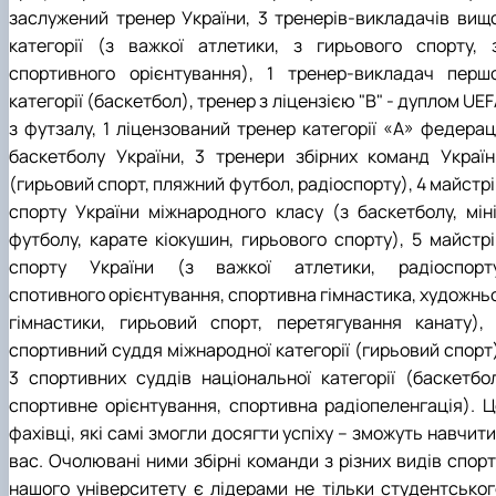
заслужений тренер України, 3 тренерів-викладачів вищо
категорії (з важкої атлетики, з гирьового спорту, з
спортивного орієнтування), 1 тренер-викладач першо
категорії (баскетбол), тренер з ліцензією "В" - дуплом UE
з футзалу, 1 ліцензований тренер категорії «А» федераці
баскетболу України, 3 тренери збірних команд Україн
(гирьовий спорт, пляжний футбол, радіоспорту), 4 майстр
спорту України міжнародного класу (з баскетболу, міні
футболу, карате кіокушин, гирьового спорту), 5 майстрі
спорту України (з важкої атлетики, радіоспорту
спотивного орієнтування, спортивна гімнастика, художньо
гімнастики, гирьовий спорт, перетягування канату), 
спортивний суддя міжнародної категорії (гирьовий спорт)
3 спортивних суддів національної категорії (баскетбол
спортивне орієнтування, спортивна радіопеленгація). Ц
фахівці, які самі змогли досягти успіху – зможуть навчити
вас. Очолювані ними збірні команди з різних видів спорт
нашого університету є лідерами не тільки студентськог