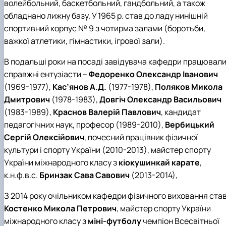
волейбольний, баскетбольний, гандбольний, а також
обладнано лижну базу. У 1965 р. став до ладу нинішній
спортивний корпус № 9 з чотирма залами (боротьби,
важкої атлетики, гімнастики, ігрової зали).
В подальші роки на посаді завідувача кафедри працювал
справжні ентузіасти –
Федоренко Олександр Іванович
(1969-1977),
Кас’янов А.Д.
(1977-1978),
Поляков Микола
Дмитрович
(1978-1983),
Довгіч Олександр Васильович
(1983-1989),
Краснов Валерій Павлович
, кандидат
педагогічних наук, професор (1989-2010),
Вербицький
Сергій Олексійович
, почесний працівник фізичної
культури і спорту України (2010-2013), майстер спорту
України міжнародного класу з
кіокушинкай карате
,
к.н.ф.в.с.
Бринзак Сава Савович
(2013-2014),
З 2014 року очільником кафедри фізичного виховання ста
Костенко Микола Петрович
, майстер спорту України
міжнародного класу з
міні-футболу
чемпіон Всесвітньої