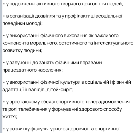
• у подовженні активного творчого довголіття людей;
• в організації дозвілля та у профілактиці асоціальної
поведінки молоді;
• у використанні фізичного виховання як важливого
компонента морального, естетичного та інтелектуальног
розвитку людини;
• у залученні до занять фізичними вправами
працездатного населення;
• у використанні фізичної культури в соціальній і фізичній
адаптації інвалідів, дітей-сиріт;
• у зростаючому обсязі спортивного телерадіомовлення
та ролі телебачення у формуванні здорового способу
життя;
• у розвитку фізкультурно-оздоровчої та спортивної