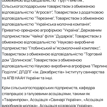
обмеженою відповідальністю "Прут-Генетик",
Сільськогосподарським товариством з обмеженою
відповідальністю "Агросвіт", Товариством з додатковою
відповідальністю "Терезине", Товариством з обмеженою
відповідальністю "Українська молочна компанія",
Приватно-орендною агрофірмою "Україна", Державним
підприємством "Чайка" філія "Дударків", Товариством з
обмеженою відповідальністю "Науково-виробниче
підприємство "Глобинський м"ясомолочний комплекс",
Товариством з обмеженою відповідальністю "Торговий
дом "Долинское", Товариством з обмеженою
відповідальністю Науково-виробнича агрофірма "Перлин
Поділля", ДПДПГ «ім. Декабристів» Інституту свинарства
та АПВ НААН України та інші.
Крім сільськогосподарських підприємств, кафедра
співпрацює з галузевими асоціаціями, такими як
«Тваринпром», Асоціація «Свинарі України», «Асоціація
виробників молока», Асоціація козоводів України»,