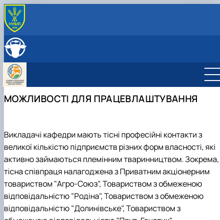
ПРО КАФЕДРУ
Історія кафедри
СКЛАД КАФЕДРИ
Співпраця з роботодавцями
ОСВІТНЯ ДІЯЛЬНІСТЬ
Навчальні лабораторії
Навчальні лабораторії
НАУКОВА ДІЯЛЬНІСТЬ
Можливості працевлаштування
Робочі програми
Наукова робота
МІЖНАРОДНА ДІЯЛЬНІСТЬ
МОЖЛИВОСТІ ДЛЯ ПРАЦЕВЛАШТУВАННЯ
Практика студентів
Дорадча діяльність
Фотогалерея
Наукові гуртки
Аспірантура
Гурток "Біотехнологія тварин"
Гурток "Генетичні ресурси тварин"
Викладачі кафедри мають тісні професійні контакти з
Гурток "Розведення та селекція тварин"
великої кількістю підприємств різних форм власності, які
Гурток "Генетика тварин"
активно займаються племінним тваринництвом. Зокрема,
тісна співпраця налагоджена з Приватним акціонерним
товариством "Агро-Союз", Товариством з обмеженою
відповідальністю "Родіна", Товариством з обмеженою
відповідальністю "Долинівське", Товариством з