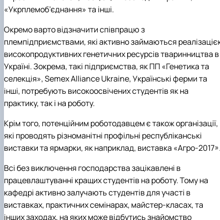
«Укрплемоб’єднання» та інші.
Окремо варто відзначити співпрацю з
племпідприємствами, які активно займаються реалізаціє
високопродуктивних генетичних ресурсів тваринництва в
Україні. Зокрема, такі підприємства, як ПП «Генетика та
селекція», Semex Alliance Ukraine, Українські ферми та
інші, потребують високоосвічених студентів як на
практику, так і на роботу.
Крім того, потенційним роботодавцем є також організації,
які проводять різноманітні профільні республіканські
виставки та ярмарки, як наприклад, виставка «Агро-2017»
Всі без виключення господарства зацікавлені в
працевлаштуванні кращих студентів на роботу. Тому на
кафедрі активно залучають студентів для участі в
виставках, практичних семінарах, майстер-класах, та
інших заходах, на яких може відбутись знайомство