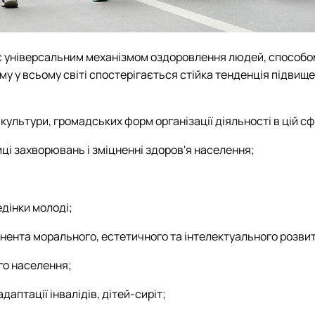
х є універсальним механізмом оздоровлення людей, способом
 у всьому світі спостерігається стійка тенденція підвищен
 культури, громадських форм організації діяльності в цій сф
иці захворювань і зміцненні здоров'я населення;
едінки молоді;
онента морального, естетичного та інтелектуального розви
го населення;
адаптації інвалідів, дітей-сиріт;