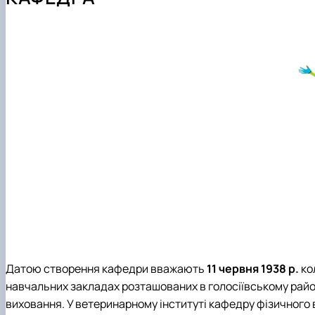
Навчальні лабораторії
Практика студентів
Наукові гуртки
Можливості працевлаштування
Фотогалерея
Аспірантура
Датою створення кафедри вважають
11 червня 1938 р.
ко
навчальних закладах розташованих в голосіївському райо
виховання. У ветеринарному інституті кафедру фізичного 