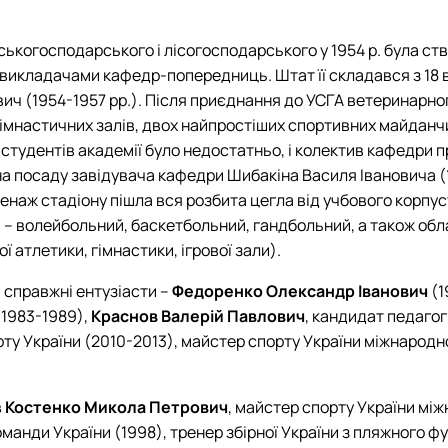
льськогосподарського і лісогосподарського у 1954 р. була с
икладачами кафедр-попередниць. Штат її складався з 18 в
вич (1954-1957 рр.). Після приєднання до УСГА ветеринарно
гімнастичних залів, двох найпростіших спортивних майданч
 студентів академії було недостатньо, і колектив кафедри
а посаду завідувача кафедри Шибакіна Василя Івановича (19
аж стадіону пішла вся розбита цегла від учбового корпусу 
и – волейбольний, баскетбольний, гандбольний, а також обла
 атлетики, гімнастики, ігрової зали).
 справжні ентузіасти –
Федоренко Олександр Іванович
(1
1983-1989),
Краснов Валерій Павлович
, кандидат педагог
орту України (2010-2013), майстер спорту України міжнародн
в
Костенко Микола Петрович
, майстер спорту України мі
оманди України (1998), тренер збірної України з пляжного ф