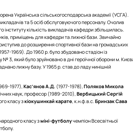
творена Українська сільськогосподарська академії (УСГА).
икладачів та 5 осіб обслуговуючого персоналу. Очолив
го інституту кількість викладачів кафедри збільшилась.
иків, приміщень для кафедри та лижної бази. Звичайно
 приступив до розширення спортивної бази на громадських
57-1969). До 1960 р. було збудовано стадіон із
№ 3, який було зруйновано в дні героїчної оборони м. Києв
днано лижну базу. У 1965 р. став до ладу нинішній
969-1977),
Кас’янов А.Д.
(1977-1978),
Поляков Микола
ічних наук, професор (1989-2010),
Вербицький Сергій
ого класу з
кіокушинкай карате
, к.н.ф.в.с.
Бринзак Сава
жнародного класу з
міні-футболу
чемпіон Всесвітньої
утболу.