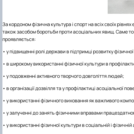
За кордоном фізична культура і спорт на всіх своїх рівня
також засобом боротьби проти асоціальних явищ. Саме тому
проявляється:
• у підвищенні ролі держави в підтримці розвитку фізичної
• в широкому використанні фізичної культури в профілакт
• у подовженні активного творчого довголіття людей;
• в організації дозвілля та у профілактиці асоціальної пов
• у використанні фізичного виховання як важливого комп
• у залученні до занять фізичними вправами працездатно
• у використанні фізичної культури в соціальній і фізичній 