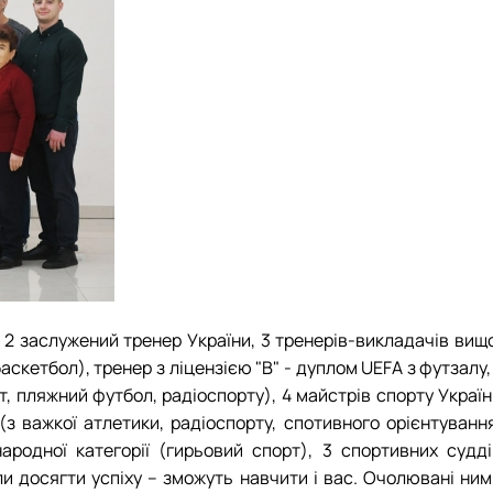
, 2 заслужений тренер України, 3 тренерів-викладачів вищ
баскетбол), тренер з ліцензією "В" - дуплом UEFA з футзалу,
т, пляжний футбол, радіоспорту), 4 майстрів спорту Украї
(з важкої атлетики, радіоспорту, спотивного орієнтування
ародної категорії (гирьовий спорт), 3 спортивних судді
гли досягти успіху – зможуть навчити і вас. Очолювані ни