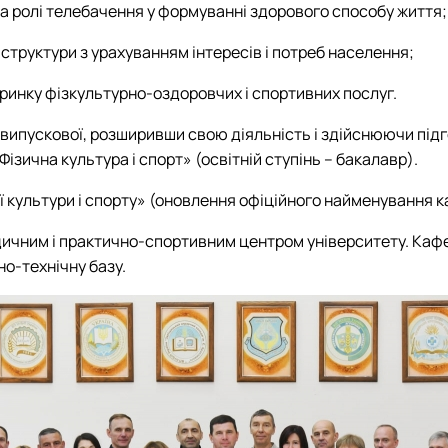
а ролі телебачення у формуванні здорового способу життя;
структури з урахуванням інтересів і потреб населення;
 ринку фізкультурно-оздоровчих і спортивних послуг.
випускової, розширивши свою діяльність і здійснюючи підг
ізична культура і спорт» (освітній ступінь – бакалавр).
ї культури і спорту» (оновлення офіційного найменування 
ичним і практично-спортивним центром університету. Кафе
но-технічну базу.