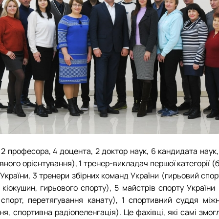
у
2 професора, 4 доцента, 2 доктор наук, 6 кандидата наук
тивного орієнтування), 1 тренер-викладач першої категорії (
України, 3 тренери збірних команд України (гирьовий спор
 кіокушин, гирьового спорту), 5 майстрів спорту України 
 спорт, перетягування канату), 1 спортивний суддя міжн
ня, спортивна радіопеленгація). Це фахівці, які самі змо