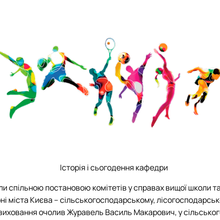
Гурток "Розведення та селекція тварин"
Гурток "Генетика тварин"
Історія і сьогодення кафедри
ли спільною постановою комітетів у справах вищої школи та 
ні міста Києва – сільськогосподарському, лісогосподарсь
виховання очолив Журавель Василь Макарович, у сільського