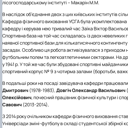
лісогосподарському інституті – Макарін М.М.
В наслідок об’єднання двох з цих київських інститутів сі
Кафедра фізичного виховання УСГА була укомплектована в
кафедру і керував нею тривалий час Заїка Віктор Васильо
Спортивна база на той час складалась із двох невеликих 
наявної спортивної бази для кількатисячного контингенту
засадах. Особливо ця робота активізувалася з приходом н
футбольним полем та легкоатлетичними секторами. На дрен
у 1941 р. У той же час були збудовані спортивні майданчик
спортивний корпус № 9 з чотирма залами (боротьби, важкої
В подальші роки на посаді завідувача кафедри працювали
Дмитрович
(1978-1983),
Довгіч Олександр Васильович
(
Олексійович
, почесний працівник фізичної культури і сп
Савович
(2013-2014),
З 2014 року очільником кафедри фізичного виховання ста
Універсіади зміні-футболу в складі студентської збірної к