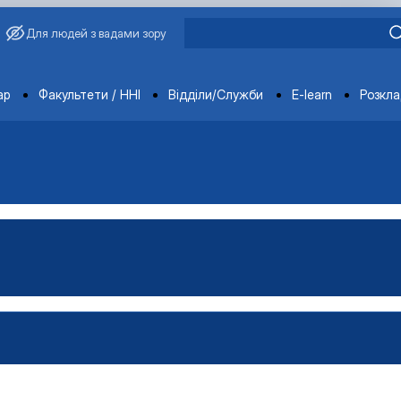
Для людей з вадами зору
ments
ар
Факультети / ННІ
Відділи/Служби
E-learn
Розкл