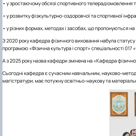
• у зростаючому обсязі спортивного телерадіомовлення т
• у розвитку фізкультурно-оздоровчої та спортивної інфра
• у різних формах, методах і засобах, що пропонуються на
З 2020 року кафедра фізичного виховання набула статусу 
програмою «Фізична культура і спорт» спеціальності 017 «Ф
А з 2025 року назва кафедри змінена на «Кафедра фізично
Сьогодні кафедра є сучасним навчальним, науково-метод
магістратури, має потужну освітньо-наукову та матеріаль