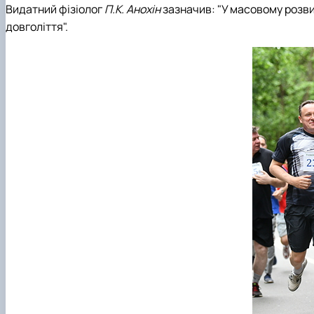
Видатний фізіолог
П.К. Анохін
зазначив: "У масовому розвитк
довголіття".