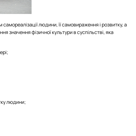
 самореалізації людини, її самовираження і розвитку, а
ня значення фізичної культури в суспільстві, яка
ері;
тку людини;