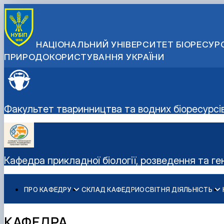
НАЦІОНАЛЬНИЙ УНІВЕРСИТЕТ БІОРЕСУРС
ПРИРОДОКОРИСТУВАННЯ УКРАЇНИ
Факультет тваринництва та водних біоресурсі
Кафедра прикладної біології, розведення та г
ПРО КАФЕДРУ
СКЛАД КАФЕДРИ
ОСВІТНЯ ДІЯЛЬНІСТЬ
Історія кафедри
Навчальні лабораторії
Наукова робота
Співпраця з роботодавцями
Робочі програми
Дорадча діяльність
КАФЕДРА