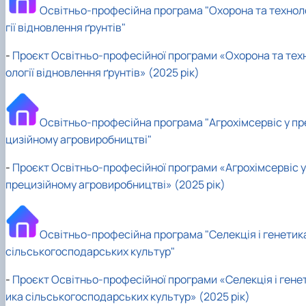
Кафедра рослинництва
Освітньо-професійна програма "Охорона та технол
Кафедра садівництва ім. проф. В.Л. Симиренка
гії відновлення ґрунтів"
Кафедра технології зберігання, переробки та
стандартизації продукції рослинницт…
-
Проєкт Освітньо-професійної програми «Охорона та тех
Вчена рада агробіологічного факультету
ології відновлення ґрунтів» (2025 рік)
Колегіальні органи
Рада роботодавців агробіологічного
факультету
Освітньо-професійна програма "Агрохімсервіс у пр
Рада аспірантів агробіологічного
факультету
цизійному агровиробництві"
Сенат студентської організації
агробіологічного факультету
-
Проєкт Освітньо-професійної програми «Агрохімсервіс у
Рада молодих вчених НДІ рослинництва та
прецизійному агровиробництві» (2025 рік)
ґрунтознавства агробіологічного факульт…
Освітньо-професійна програма "Селекція і генетик
сільськогосподарських культур"
-
Проєкт Освітньо-професійної програми «Селекція і гене
ика сільськогосподарських культур» (2025 рік)