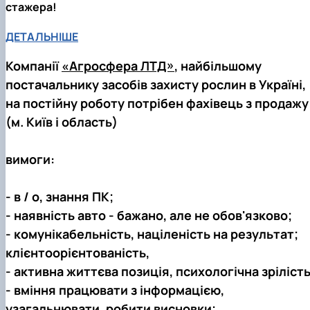
стажера!
Кафедра рослинництва
Кафедра садівництва ім. проф. В.Л. Симиренка
ДЕТАЛЬНІШЕ
Кафедра технології зберігання, переробки та
стандартизації продукції рослинницт…
Компанії
«Агросфера ЛТД»
, найбільшому
Вчена рада агробіологічного факультету
Колегіальні органи
постачальнику засобів захисту рослин в Україні,
Рада роботодавців агробіологічного
на постійну роботу потрібен фахівець з продажу
факультету
(м. Київ і область)
Рада аспірантів агробіологічного
факультету
Сенат студентської організації
вимоги:
агробіологічного факультету
Рада молодих вчених НДІ рослинництва та
- в / о, знання ПК;
ґрунтознавства агробіологічного факульт…
- наявність авто - бажано, але не обов'язково;
- комунікабельність, націленість на результат;
клієнтоорієнтованість,
- активна життєва позиція, психологічна зрілість
- вміння працювати з інформацією,
узагальнювати, робити висновки;