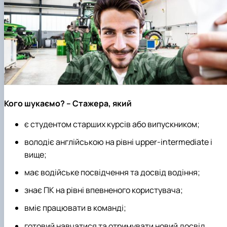
Кого шукаємо? – Стажера, який
є студентом старших курсів або випускником;
володіє англійською на рівні upper-intermediate і
вище;
має водійське посвідчення та досвід водіння;
знає ПК на рівні впевненого користувача;
вміє працювати в команді;
готовий навчатися та отримувати новий досвід.