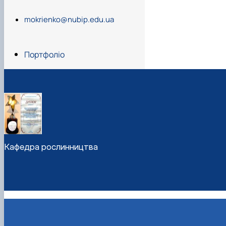
mokrienko@nubip.edu.ua
Портфоліо
Кафедра рослинництва