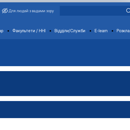
Для людей з вадами зору
ments
ар
Факультети / ННІ
Відділи/Служби
E-learn
Розкл
имиріна
Бакалавр"
аївна
Магістр"