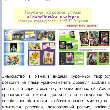
Гурток "Декоративна флористика"
Прес-студія "Ідеал"
Інструментальний ансамбль "Дивосвіт"
Мистецька студія "Вовняні мрії"
Тріо "ТоНіка"
Знайомство з різними видами художньої творчост
дозволяє не тільки урізноманітнити дозвілля здобувачі
освіти, а й сприяє розвитку творчих здібностей. Усім ї
пропонуються техніки, доступні для опанування бе
спеціальної підготовки з образотворчого мистецтва 
монотипія, резерваж, декоративний розпис, аплікаці