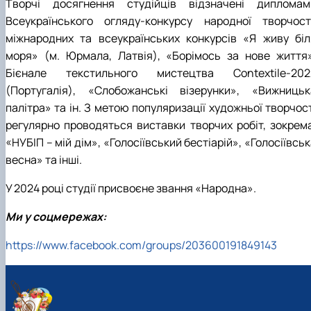
Творчі досягнення студійців відзначені дипломам
Всеукраїнського огляду-конкурсу народної творчості
міжнародних та всеукраїнських конкурсів «Я живу біл
моря» (м. Юрмала, Латвія), «Борімось за нове життя»
Бієнале текстильного мистецтва Contextile-202
(Португалія), «Слобожанські візерунки», «Вижницьк
палітра» та ін. З метою популяризації художньої творчос
регулярно проводяться виставки творчих робіт, зокрема
«НУБІП – мій дім», «Голосіївський бестіарій», «Голосіївсь
весна» та інші.
У 2024 році студії присвоєне звання «Народна».
Ми у соцмережах:
https://www.facebook.com/groups/203600191849143