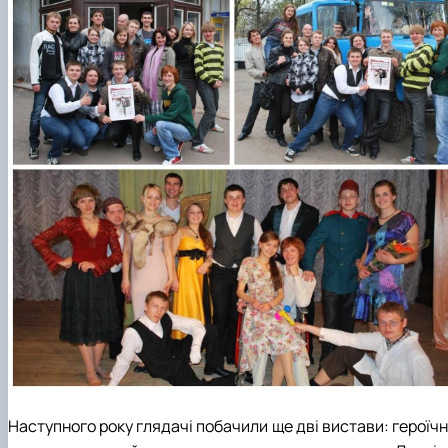
Наступного року глядачі побачили ще дві вистави: героїч