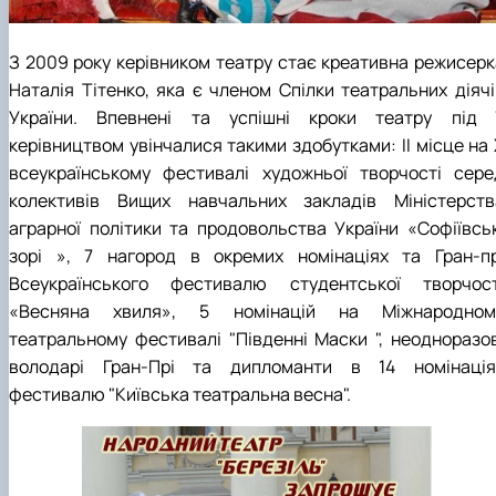
З 2009 року керівником театру стає креативна режисерк
Наталія Тітенко, яка є членом Спілки театральних діячі
України. Впевнені та успішні кроки театру під ї
керівництвом увінчалися такими здобутками: ІІ місце на 
всеукраїнському фестивалі художньої творчості сере
колективів Вищих навчальних закладів Міністерств
аграрної політики та продовольства України «Софіївськ
зорі », 7 нагород в окремих номінаціях та Гран-пр
Всеукраїнського фестивалю студентської творчост
«Весняна хвиля», 5 номінацій на Міжнародном
театральному фестивалі "Південні Маски ", неодноразов
володарі Гран-Прі та дипломанти в 14 номінація
фестивалю "Київська театральна весна".