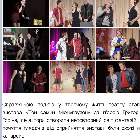
Справжньою подією у творчому житті театру стал
вистава «Той самий Мюнхгаузен» за п’єсою Григорі
Горіна, де актори створили неповторний світ фантазій, 
почуття глядачів від сприйняття вистави були схожі н
катарсис.