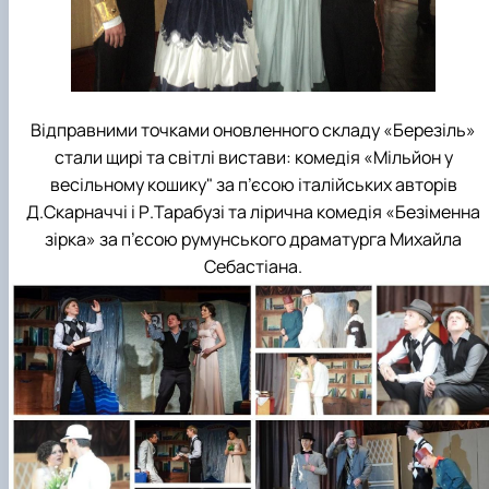
Відправними точками оновленного складу «Березіль»
стали щирі та світлі вистави: комедія «Мільйон у
весільному кошику" за п’єсою італійських авторів
Д.Скарначчі і Р.Тарабузі та лірична комедія «Безіменна
зірка» за п’єсою румунського драматурга Михайла
Себастіана.