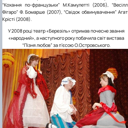
Гурток "Декоративна флористика"
“Кохання по-французьки” М.Камулетті (2006), “Весілл
Прес-студія "Ідеал"
Фігаро” Ф. Бомарше (2007), “Свідок обвинувачення” Агат
Інструментальний ансамбль "Дивосвіт"
Крісті (2008).
Мистецька студія "Вовняні мрії"
Тріо "ТоНіка"
У 2008 році театр «Березіль» отримав почесне звання
«народний», а наступного року побачила світ вистава
“Пізня любов” за п’єсою О.Островського.