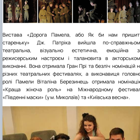
Вистава «Дорога Памела, або Як би нам пришит
стареньку» Дж. Патріка вийшла по-справжньом
театральна, візуально естетична, емоційна з
режисерським настроєм і талановита в акторськом
виконанні. Вона отримала Гран Прі та безліч номінацій н
різних театральних фестивалях, а виконавиця головно
ролі Памели Віталіна Березинець отримала номінаці
«Краща жіноча роль» на Міжнародному фестивал
«Південні маски» (у м. Миколаїв) та «Київська весна».