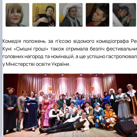
Комедія положень за п’єсою відомого комедіографа Ре
Куні «Смішні гроші» також отримала безліч фестивальни
головних нагород та номінацій, а ще успішно гастролювал
у Міністерстві освіти України.