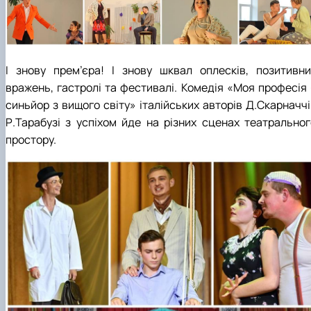
І знову прем’єра! І знову шквал оплесків, позитивни
вражень, гастролі та фестивалі. Комедія «Моя професія 
синьйор з вищого світу» італійських авторів Д.Скарначчі
Р.Тарабузі з успіхом йде на різних сценах театральног
простору.