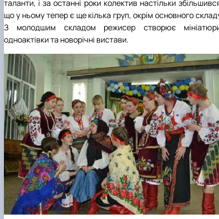
таланти, і за останні роки колектив настільки збільшивс
що у ньому тепер є ще кілька груп, окрім основного склад
З молодшим складом режисер створює мініатюри
одноактівки та новорічні вистави.