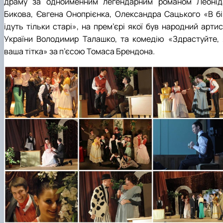
драму за однойменним легендарним романом Леонід
Бикова, Євгена Онопрієнка, Олександра Сацького «В бі
ідуть тільки старі», на прем’єрі якої був народний арти
України Володимир Талашко, та комедію «Здрастуйте, 
ваша тітка» за п’єсою Томаса Брендона.