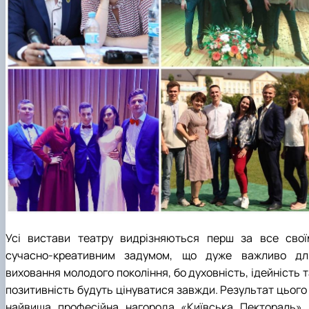
Усі вистави театру видрізняються перш за все свої
сучасно-креативним задумом, що дуже важливо дл
виховання молодого покоління, бо духовність, ідейність 
позитивність будуть цінуватися завжди. Результат цього 
найвища професійна нагорода «Київська Пектораль» 