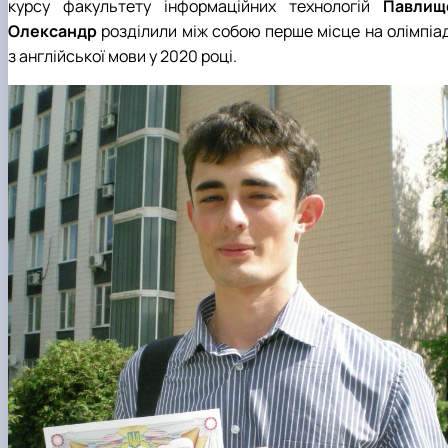
курсу факультету інформаційних технологій
Павлищ
Олександр
розділили між собою перше місце на олімпіад
з англійської мови у 2020 році.