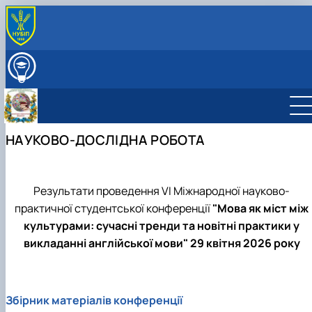
ПРО КАФЕДРУ
ВСТУПНИКУ
ОСВІТНІЙ ПРОЦЕС
ДІЯЛЬНІСТЬ КАФЕДРИ
Науково-дослідна робота
СКЛАД КАФЕДРИ
НАУКОВО-ДОСЛІДНА РОБОТА
Навчально-методична робота
СТУДЕНТСЬКІ НАУКОВІ ГУРТКИ
Міжнародна діяльність
Студентський науковий гурток “BUSINESS
Профорієнтаційна робота
COMMUNICATION JOURNALISM” (Журналістика …
Культурно-виховна робота
Студентський науковий гурток "Майстерність
Результати проведення VI Міжнародної науково-
усного та письмового перекладу”
практичної студентської конференції
"Мова як міст між
культурами: сучасні тренди та новітні практики у
викладанні англійської мови" 29 квітня 2026 року
Збірник матеріалів конференції