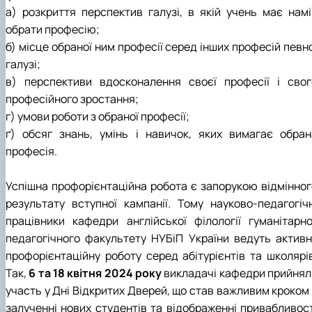
а) розкриття перспектив галузі, в якій учень має намі
обрати професію;
б) місце обраної ним професії серед інших професій певн
галузі;
в) перспективи вдосконалення своєї професії і свог
професійного зростання;
г) умови роботи з обраної професії;
ґ) обсяг знань, умінь і навичок, яких вимагає обран
професія.
Успішна профорієнтаційна робота є запорукою відмінног
результату вступної кампанії. Тому науково-педагогічн
працівники кафедри англійської філології гуманітарно
педагогічного факультету НУБіП України ведуть активн
профорієнтаційну роботу серед абітурієнтів та школярів
Так,
6 та 18 квітня 2024 року
викладачі кафедри прийнял
участь у Дні Відкритих Дверей, що став важливим кроком 
залученні нових студентів та відображенні привабливост