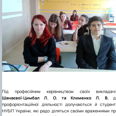
Під професійним керівництвом своїх викладачі
Шанаєвої-Цимбал Л. О. та Клименко Л. В.
д
профорієнтаційної діяльності долучаються й студент
НУБіП України, які радо діляться своїми враженнями пр